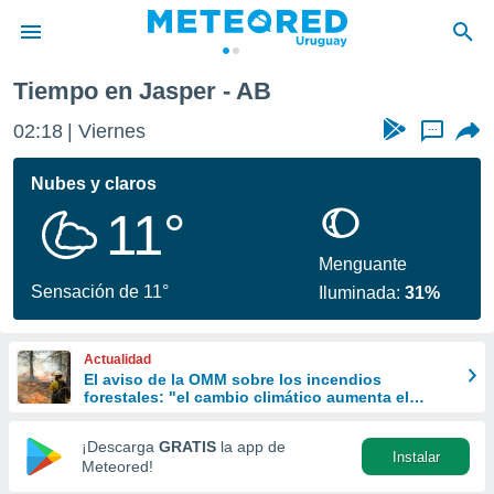
Tiempo en Jasper - AB
privacidad
02:18
Viernes
...
o de
om.uy
com.uy) ha
Nubes y claros
ado por
11°
es para
ue la
 que se
Menguante
e calidad.
Sensación de 11°
Iluminada:
31%
eder a este
ediante las
opciones:
Actualidad
El aviso de la OMM sobre los incendios
ookies y
forestales: "el cambio climático aumenta el
e forma
riesgo, pero no es el único culpable
¡Descarga
GRATIS
la app de
Instalar
d digital
Meteored!
ada, basada