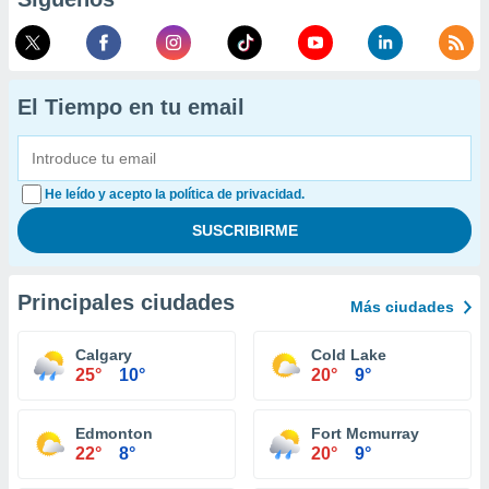
El Tiempo en tu email
He leído y acepto la política de privacidad.
Principales ciudades
Más ciudades
Calgary
Cold Lake
25°
10°
20°
9°
Edmonton
Fort Mcmurray
22°
8°
20°
9°