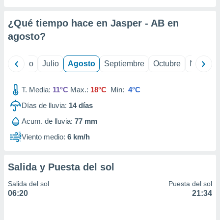
ados con el
 seleccionar
o.
¿Qué tiempo hace en Jasper - AB en
calización
agosto
?
precisa e
ión mediante
yo
Junio
Julio
Agosto
Septiembre
Octubre
Noviemb
, publicidad
T. Media:
11°C
Max.:
18°C
Min:
4°C
dos,
 publicidad
Días de lluvia:
14
días
,
ón de
Acum. de lluvia:
77 mm
 desarrollo
Viento medio:
6 km/h
s.
tros 1199
ios
Salida y Puesta del sol
Salida del sol
Puesta del sol
06:20
21:34