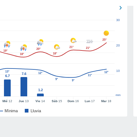
30
25°
20
21°
21°
20°
19°
18°
18°
10
13°
12°
12°
7.6
11°
6.7
9°
9°
1.2
mm
Mié
12
Jue
13
Vie
14
Sáb
15
Dom
16
Lun
17
Mar
18
Mínima
Lluvia