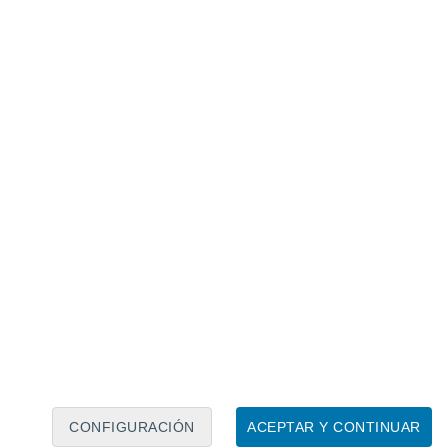
Calendario lunar
Lun
Mar
Mié
Jue
Vie
Sáb
Dom
6
7
8
9
10
11
12
13
14
15
16
17
18
19
CONFIGURACIÓN
ACEPTAR Y CONTINUAR