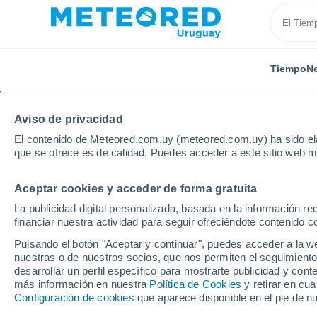
Tiempo
No
Aviso de privacidad
El contenido de Meteored.com.uy (meteored.com.uy) ha sido ela
que se ofrece es de calidad. Puedes acceder a este sitio web m
Aceptar cookies y acceder de forma gratuita
Inicio
Canadá
Provincia de Alberta
Red Deer
La publicidad digital personalizada, basada en la información r
financiar nuestra actividad para seguir ofreciéndote contenido c
Tiempo en Red Deer - 
Pulsando el botón "Aceptar y continuar", puedes acceder a la w
nuestras o de nuestros socios, que nos permiten el seguimiento
12:32
Jueves
desarrollar un perfil específico para mostrarte publicidad y co
más información en nuestra
Política de Cookies
y retirar en cu
Configuración de cookies
que aparece disponible en el pie de n
Soleado