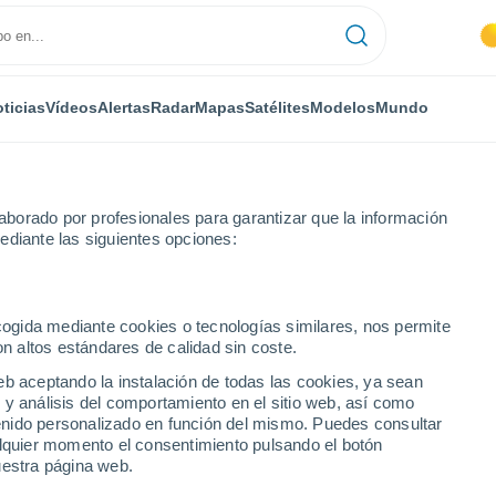
ticias
Vídeos
Alertas
Radar
Mapas
Satélites
Modelos
Mundo
borado por profesionales para garantizar que la información
ediante las siguientes opciones:
ecogida mediante cookies o tecnologías similares, nos permite
on altos estándares de calidad sin coste.
AB
eb aceptando la instalación de todas las cookies, ya sean
 y análisis del comportamiento en el sitio web, así como
...
ntenido personalizado en función del mismo. Puedes consultar
alquier momento el consentimiento pulsando el botón
Por hora
uestra página web.
Intervalos nubosos en las
próximas horas