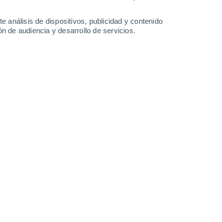
3.7 mm
6.6 mm
1.3 mm
6.7 mm
22°
/
12°
20°
/
12°
21°
/
11°
19°
/
13°
e análisis de dispositivos, publicidad y contenido
n de audiencia y desarrollo de servicios.
-
35
km/h
6
-
21
km/h
7
-
15
km/h
12
-
26
km/h
gosto
Norte
6 Alto
10
-
27 km/h
FPS:
15-25
Norte
6 Alto
11
-
26 km/h
FPS:
15-25
Norte
6 Alto
12
-
28 km/h
FPS:
15-25
Norte
4 Medio
12
-
28 km/h
FPS:
6-10