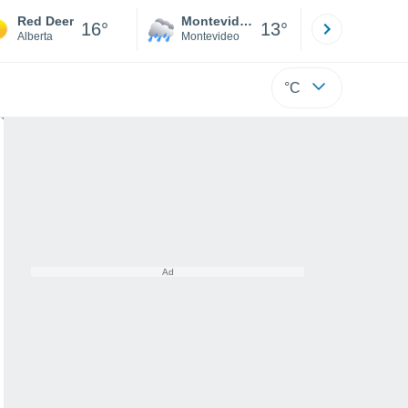
Red Deer
Montevideo
Maldonad
16°
13°
Alberta
Montevideo
Maldonado
°C