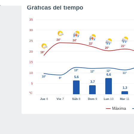
Gráficas del tiempo
35
30
24°
24°
25
22°
21°
20°
20
18°
15
13°
12°
12°
10
11°
6.6
10°
5.6
9°
3.7
5
1.3
°C
Jue
6
Vie
7
Sáb
8
Dom
9
Lun
10
Mar
11
Máxima