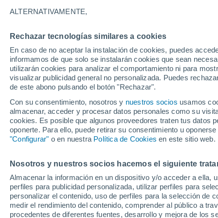
16°
ALTERNATIVAMENTE,
Rechazar tecnologías similares a cookies
UV
6 Alto
En caso de no aceptar la instalación de cookies, puedes accede
Sensación de 16°
FPS
15-25
informamos de que solo se instalarán cookies que sean necesari
utilizarán cookies para analizar el comportamiento ni para most
visualizar publicidad general no personalizada. Puedes rechazar
de este abono pulsando el botón "Rechazar".
Ocio
Amantes de las emociones fuertes: estas
Con su consentimiento, nosotros y
nuestros socios
usamos cooki
actividades mundiales están hechas para ust
almacenar, acceder y procesar datos personales como su visita e
cookies. Es posible que algunos proveedores traten tus datos pe
Tiempo 1 - 7 días
Actualidad
Mapa de nubosidad
oponerte. Para ello, puede retirar su consentimiento u oponerse
"Configurar"
o en nuestra
Política de Cookies
en este sitio web.
Nosotros y nuestros socios hacemos el siguiente trata
Mañana
Sábado
D
Hoy
Almacenar la información en un dispositivo y/o acceder a ella, 
7 Ago
8 Ago
6 Ago
perfiles para publicidad personalizada, utilizar perfiles para sele
personalizar el contenido, uso de perfiles para la selección de c
medir el rendimiento del contenido, comprender al público a tra
procedentes de diferentes fuentes, desarrollo y mejora de los se
80%