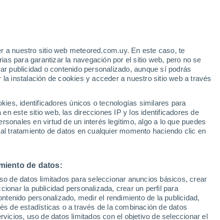
r a nuestro sitio web meteored.com.uy. En este caso, te
as para garantizar la navegación por el sitio web, pero no se
rar publicidad o contenido personalizado, aunque sí podrás
 la instalación de cookies y acceder a nuestro sitio web a través
es, identificadores únicos o tecnologías similares para
edes
n este sitio web, las direcciones IP y los identificadores de
rsonales en virtud de un interés legítimo, algo a lo que puedes
Radar de lluvia
Satélites
Modelos
 al tratamiento de datos en cualquier momento haciendo clic en
miento de datos:
omingo
Lunes
Martes
Miércoles
uso de datos limitados para seleccionar anuncios básicos, crear
9 Ago
10 Ago
11 Ago
12 Ago
ccionar la publicidad personalizada, crear un perfil para
ontenido personalizado, medir el rendimiento de la publicidad,
vés de estadísticas o a través de la combinación de datos
rvicios, uso de datos limitados con el objetivo de seleccionar el
80%
90%
90%
90%