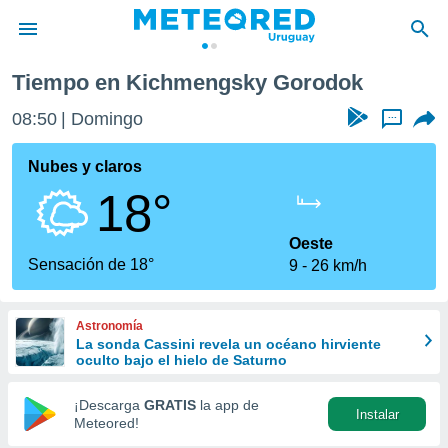
Tiempo en Kichmengsky Gorodok
privacidad
08:50
Domingo
...
o de
om.uy
com.uy) ha
Nubes y claros
ado por
18°
es para
ue la
 que se
Oeste
e calidad.
Sensación de 18°
9
26 km/h
eder a este
ediante las
opciones:
Astronomía
La sonda Cassini revela un océano hirviente
ookies y
oculto bajo el hielo de Saturno
e forma
¡Descarga
GRATIS
la app de
Instalar
d digital
Meteored!
ada, basada