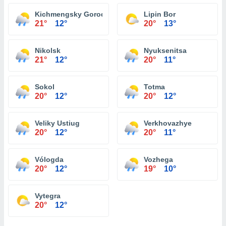
Kichmengsky Gorodok
Lipin Bor
21°
12°
20°
13°
Nikolsk
Nyuksenitsa
21°
12°
20°
11°
Sokol
Totma
20°
12°
20°
12°
Veliky Ustiug
Verkhovazhye
20°
12°
20°
11°
Vólogda
Vozhega
20°
12°
19°
10°
Vytegra
20°
12°