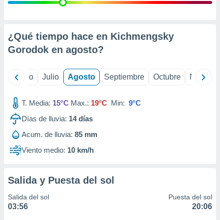
ados con el
 seleccionar
o.
calización
¿Qué tiempo hace en Kichmengsky
precisa e
Gorodok en
agosto
?
ión mediante
, publicidad
yo
Junio
Julio
Agosto
Septiembre
Octubre
Noviemb
dos,
 publicidad
T. Media:
15°C
Max.:
19°C
Min:
9°C
,
Días de lluvia:
14
días
ón de
 desarrollo
Acum. de lluvia:
85 mm
s.
Viento medio:
10 km/h
tros 1199
ios
Salida y Puesta del sol
Salida del sol
Puesta del sol
03:56
20:06