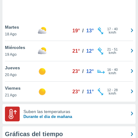
ste abono
 botón
.
Martes
17
-
40
19°
/
13°
nto,
km/h
18 Ago
cios
Miércoles
kies,
21
-
51
21°
/
12°
km/h
19 Ago
ores únicos
as similares
nar,
Jueves
16
-
40
23°
/
12°
rocesar
km/h
20 Ago
onales como
 este sitio
Viernes
recciones IP
12
-
28
23°
/
11°
km/h
21 Ago
ficadores de
 posible
s
Suben las temperaturas
 traten tus
Durante el dia de mañana
nales en
 interés
go a lo que
Gráficas del tiempo
nerte. Para