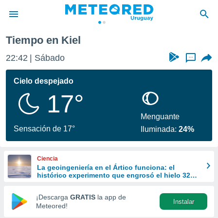
Tiempo en Kiel
privacidad
22:42
Sábado
...
o de
om.uy
com.uy) ha
Cielo despejado
ado por
17°
es para
ue la
 que se
Menguante
e calidad.
Sensación de 17°
Iluminada:
24%
eder a este
ediante las
opciones:
Ciencia
La geoingeniería en el Ártico funciona: el
ookies y
histórico experimento que engrosó el hielo 32
e forma
cm
¡Descarga
GRATIS
la app de
Instalar
d digital
Meteored!
ada, basada