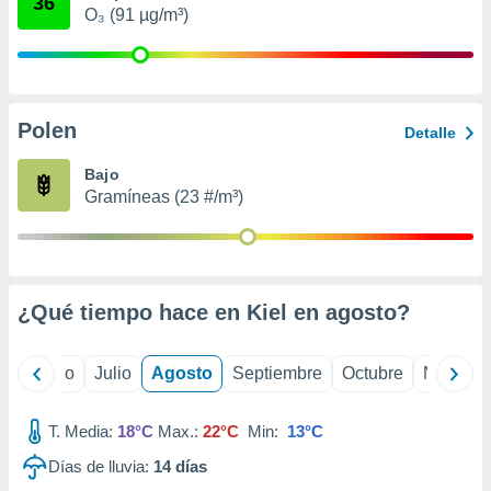
36
ados con el
O₃ (91 µg/m³)
 seleccionar
o.
calización
precisa e
ión mediante
Polen
Detalle
, publicidad
Bajo
Gramíneas (23 #/m³)
dos,
 publicidad
,
ón de
 desarrollo
s.
¿Qué tiempo hace en Kiel en
agosto
?
tros 1199
ios
yo
Junio
Julio
Agosto
Septiembre
Octubre
Noviemb
T. Media:
18°C
Max.:
22°C
Min:
13°C
Días de lluvia:
14
días