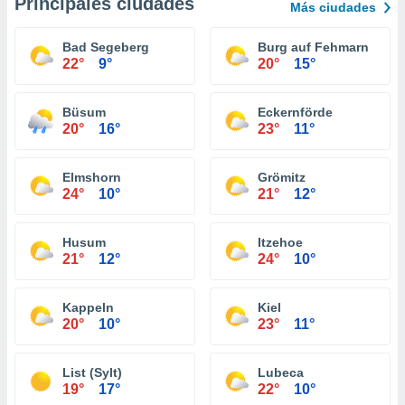
Principales ciudades
Más ciudades
Bad Segeberg
Burg auf Fehmarn
22°
9°
20°
15°
Büsum
Eckernförde
20°
16°
23°
11°
Elmshorn
Grömitz
24°
10°
21°
12°
Husum
Itzehoe
21°
12°
24°
10°
Kappeln
Kiel
20°
10°
23°
11°
List (Sylt)
Lubeca
19°
17°
22°
10°