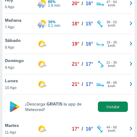
80%
ublicidad y
47
-
64
20°
/
16°
1.8 mm
km/h
6 Ago
do en
 mismo.
Mañana
30%
38
-
52
18°
/
15°
sultar más
0.1 mm
km/h
7 Ago
 en nuestra
 Cookies
y
Sábado
19
-
26
ualquier
19°
/
16°
km/h
8 Ago
ento
 botón
Domingo
21
-
30
21°
/
17°
ación de
km/h
9 Ago
kies
 disponible
Lunes
48
-
68
e nuestra
21°
/
17°
km/h
10 Ago
.
IVAMENTE,
¡Descarga
GRATIS
la app de
Instalar
Meteored!
as
 a cookies
Martes
44
-
60
17°
/
16°
km/h
11 Ago
 no aceptar