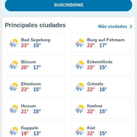
Principales ciudades
Más ciudades
Bad Segeberg
Burg auf Fehmarn
23°
15°
22°
17°
Büsum
Eckernförde
20°
17°
22°
15°
Elmshorn
Grömitz
23°
15°
22°
16°
Husum
Itzehoe
21°
15°
22°
15°
Kappeln
Kiel
19°
13°
22°
15°