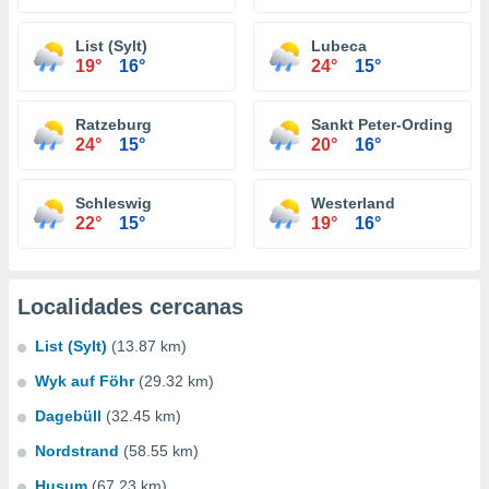
List (Sylt)
Lubeca
19°
16°
24°
15°
Ratzeburg
Sankt Peter-Ording
24°
15°
20°
16°
Schleswig
Westerland
22°
15°
19°
16°
Localidades cercanas
List (Sylt)
(13.87 km)
Wyk auf Föhr
(29.32 km)
Dagebüll
(32.45 km)
Nordstrand
(58.55 km)
Husum
(67.23 km)