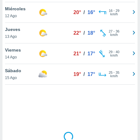
ón de
uedes
Miércoles
16
-
29
20°
/
16°
uestro sitio
km/h
12 Ago
ed.com.uy.
o, te
Jueves
 de que
27
-
36
22°
/
18°
km/h
13 Ago
talarán
e sean
para
Viernes
29
-
40
21°
/
17°
a
km/h
14 Ago
por el sitio
o se
Sábado
25
-
35
cookies para
19°
/
17°
km/h
15 Ago
nto ni para
licidad o
ado, aunque
sualizar
general no
ada. Puedes
 instalación
y acceder a
io web a