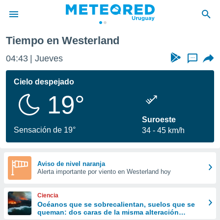
Tiempo en Westerland
privacidad
04:43
Jueves
...
o de
om.uy
com.uy) ha
Cielo despejado
ado por
19°
es para
ue la
 que se
Suroeste
e calidad.
Sensación de 19°
34
45 km/h
eder a este
ediante las
opciones:
Aviso de nivel naranja
Alerta importante por viento en Westerland hoy
ookies y
e forma
Ciencia
d digital
Océanos que se sobrecalientan, suelos que se
queman: dos caras de la misma alteración
ada, basada