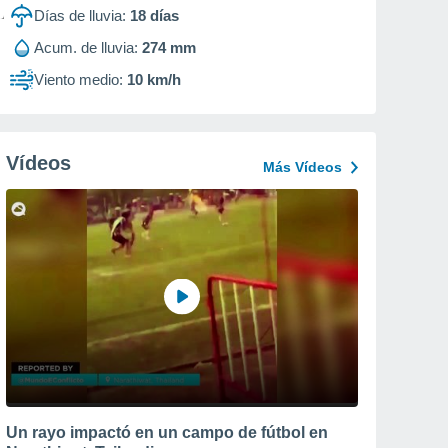
Días de lluvia:
18
días
Acum. de lluvia:
274 mm
Viento medio:
10 km/h
Vídeos
Más Vídeos
Un rayo impactó en un campo de fútbol en