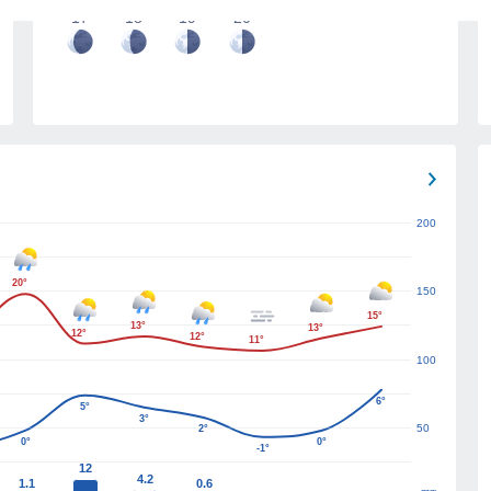
17
18
19
20
200
20°
150
15°
13°
13°
12°
12°
11°
100
6°
5°
3°
50
2°
0°
0°
-1°
12
4.2
1.1
0.6