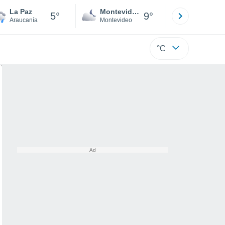
La Paz
Montevideo
Maldonad
5°
9°
Araucanía
Montevideo
Maldonado
°C