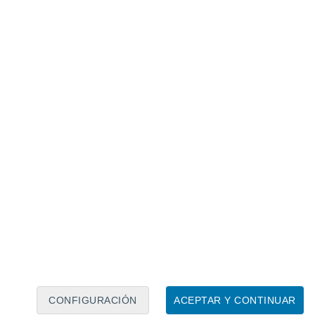
Calendario lunar
Lun
Mar
Mié
Jue
Vie
Sáb
Dom
7
8
9
10
11
12
13
14
15
16
CONFIGURACIÓN
ACEPTAR Y CONTINUAR