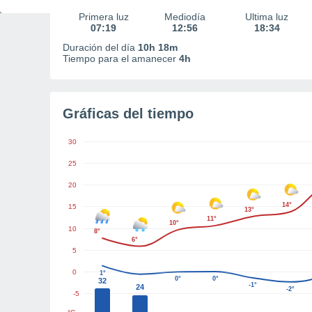
Primera luz
Mediodía
Última luz
07:19
12:56
18:34
Duración del día
10h 18m
Tiempo para el amanecer
4h
Gráficas del tiempo
30
25
20
14°
15
13°
11°
10°
10
8°
6°
5
0
1°
0°
0°
32
-1°
24
-2°
-5