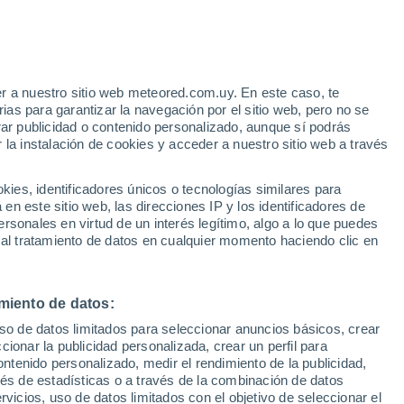
Aviso de nivel amarillo
Alerta moderada por viento en La
Paz hoy
r a nuestro sitio web meteored.com.uy. En este caso, te
as para garantizar la navegación por el sitio web, pero no se
rar publicidad o contenido personalizado, aunque sí podrás
 la instalación de cookies y acceder a nuestro sitio web a través
tales:
es, identificadores únicos o tecnologías similares para
 no
n este sitio web, las direcciones IP y los identificadores de
rsonales en virtud de un interés legítimo, algo a lo que puedes
 de lluvia
Satélites
Modelos
 al tratamiento de datos en cualquier momento haciendo clic en
miento de datos:
Lunes
Martes
Miércoles
Jueves
uso de datos limitados para seleccionar anuncios básicos, crear
10 Ago
11 Ago
12 Ago
13 Ago
ccionar la publicidad personalizada, crear un perfil para
ontenido personalizado, medir el rendimiento de la publicidad,
vés de estadísticas o a través de la combinación de datos
rvicios, uso de datos limitados con el objetivo de seleccionar el
60%