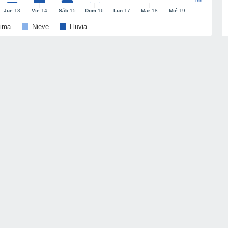
mm
Jue
13
Vie
14
Sáb
15
Dom
16
Lun
17
Mar
18
Mié
19
ima
Nieve
Lluvia