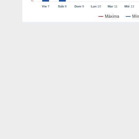
°C
Vie
7
Sáb
8
Dom
9
Lun
10
Mar
11
Mié
12
Máxima
Mín