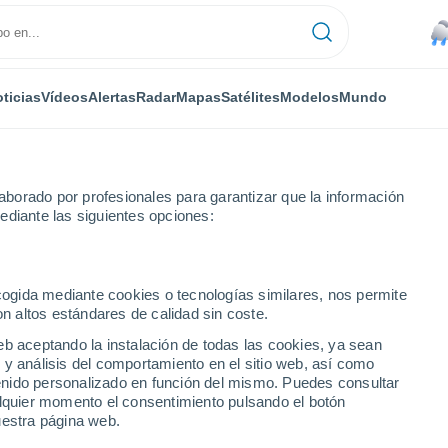
ticias
Vídeos
Alertas
Radar
Mapas
Satélites
Modelos
Mundo
borado por profesionales para garantizar que la información
ediante las siguientes opciones:
ecogida mediante cookies o tecnologías similares, nos permite
on altos estándares de calidad sin coste.
e)
eb aceptando la instalación de todas las cookies, ya sean
 y análisis del comportamiento en el sitio web, así como
...
ntenido personalizado en función del mismo. Puedes consultar
alquier momento el consentimiento pulsando el botón
Por hora
uestra página web.
Lluvia moderada en las próximas
horas