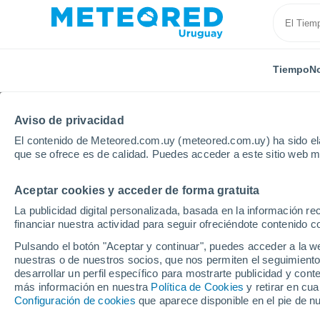
Tiempo
No
Aviso de privacidad
El contenido de Meteored.com.uy (meteored.com.uy) ha sido ela
que se ofrece es de calidad. Puedes acceder a este sitio web m
Aceptar cookies y acceder de forma gratuita
Inicio
Chile
Araucanía
La Paz
La publicidad digital personalizada, basada en la información r
financiar nuestra actividad para seguir ofreciéndote contenido c
Tiempo en La Paz (Chil
Pulsando el botón "Aceptar y continuar", puedes acceder a la w
nuestras o de nuestros socios, que nos permiten el seguimiento
03:19
Viernes
desarrollar un perfil específico para mostrarte publicidad y co
más información en nuestra
Política de Cookies
y retirar en cu
Configuración de cookies
que aparece disponible en el pie de n
Lluvia débil