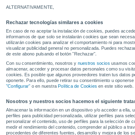
5°
ALTERNATIVAMENTE,
Rechazar tecnologías similares a cookies
90%
En caso de no aceptar la instalación de cookies, puedes accede
Sensación de 3°
0.5 mm
informamos de que solo se instalarán cookies que sean necesari
utilizarán cookies para analizar el comportamiento ni para most
visualizar publicidad general no personalizada. Puedes rechazar
de este abono pulsando el botón "Rechazar".
Actualidad
El aviso de la OMM sobre los incendios fores
Con su consentimiento, nosotros y
nuestros socios
usamos cooki
"el cambio climático aumenta el riesgo, pero
almacenar, acceder y procesar datos personales como su visita e
es el único culpable
cookies. Es posible que algunos proveedores traten tus datos pe
Tiempo 1 - 7 días
Actualidad
Mapa de lluvia
Radar
oponerte. Para ello, puede retirar su consentimiento u oponerse
"Configurar"
o en nuestra
Política de Cookies
en este sitio web.
Nosotros y nuestros socios hacemos el siguiente trata
Mañana
Domingo
Hoy
Almacenar la información en un dispositivo y/o acceder a ella, 
8 Ago
9 Ago
7 Ago
perfiles para publicidad personalizada, utilizar perfiles para sele
personalizar el contenido, uso de perfiles para la selección de c
medir el rendimiento del contenido, comprender al público a tra
procedentes de diferentes fuentes, desarrollo y mejora de los se
90%
90%