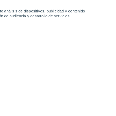
1.1 mm
11°
/
0°
13°
/
-1°
14°
/
-2°
20°
/
0°
e análisis de dispositivos, publicidad y contenido
n de audiencia y desarrollo de servicios.
-
40
km/h
9
-
23
km/h
4
-
17
km/h
13
-
39
km/h
Norte
0 Bajo
13
-
28 km/h
FPS:
no
a
Norte
0 Bajo
11
-
28 km/h
FPS:
no
Norte
0 Bajo
14
-
30 km/h
FPS:
no
a
Norte
0 Bajo
10
-
32 km/h
FPS:
no