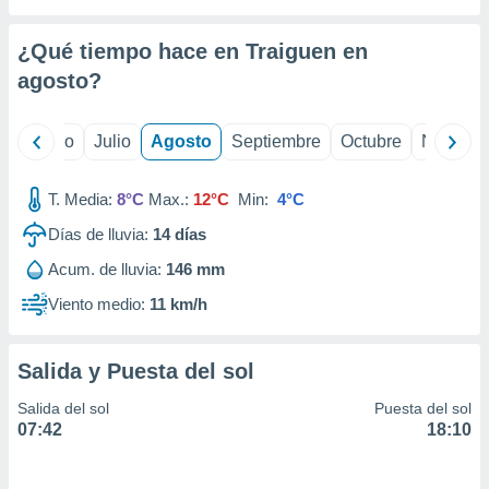
ados con el
 seleccionar
o.
¿Qué tiempo hace en Traiguen en
calización
agosto
?
precisa e
ión mediante
yo
Junio
Julio
Agosto
Septiembre
Octubre
Noviemb
, publicidad
T. Media:
8°C
Max.:
12°C
Min:
4°C
dos,
 publicidad
Días de lluvia:
14
días
,
ón de
Acum. de lluvia:
146 mm
 desarrollo
Viento medio:
11 km/h
s.
tros 1199
ios
Salida y Puesta del sol
Salida del sol
Puesta del sol
07:42
18:10