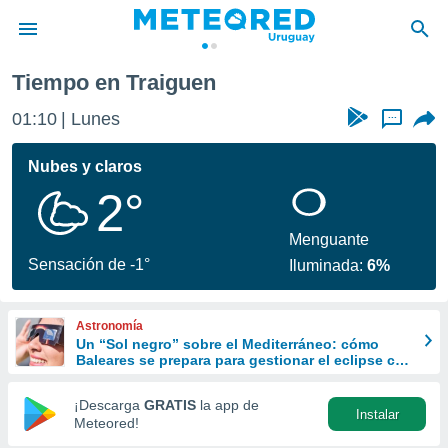
Tiempo en Traiguen
privacidad
01:10
Lunes
...
o de
om.uy
com.uy) ha
Nubes y claros
ado por
2°
es para
ue la
 que se
Menguante
e calidad.
Sensación de -1°
Iluminada:
6%
eder a este
ediante las
opciones:
Astronomía
Un “Sol negro” sobre el Mediterráneo: cómo
ookies y
Baleares se prepara para gestionar el eclipse con
e forma
turismo responsable
¡Descarga
GRATIS
la app de
Instalar
d digital
Meteored!
ada, basada