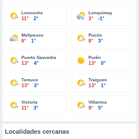
Loncoche
Lonquimay
11°
2°
3°
-1°
Melipeuco
Pucón
6°
1°
8°
3°
Puerto Saavedra
Purén
13°
4°
13°
0°
Temuco
Traiguen
13°
3°
13°
1°
Victoria
Villarrica
11°
3°
9°
5°
Localidades cercanas