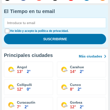
El Tiempo en tu email
He leído y acepto la política de privacidad.
Principales ciudades
Más ciudades
Angol
Carahue
13°
2°
14°
2°
Collipulli
Cunco
12°
0°
8°
2°
Curacautín
Gorbea
7°
2°
12°
2°