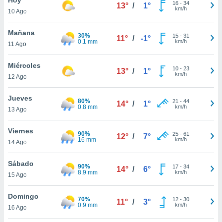
ublicidad y
16
-
34
13°
/
1°
km/h
10 Ago
do en
 mismo.
Mañana
30%
15
-
31
11°
/
-1°
sultar más
0.1 mm
km/h
11 Ago
 en nuestra
 Cookies
y
Miércoles
10
-
23
ualquier
13°
/
1°
km/h
12 Ago
ento
 botón
Jueves
80%
21
-
44
14°
/
1°
ación de
0.8 mm
km/h
13 Ago
kies
 disponible
Viernes
90%
25
-
61
e nuestra
12°
/
7°
16 mm
km/h
14 Ago
.
Sábado
IVAMENTE,
90%
17
-
34
14°
/
6°
8.9 mm
km/h
15 Ago
as
Domingo
70%
12
-
30
11°
/
3°
 a cookies
0.9 mm
km/h
16 Ago
 no aceptar