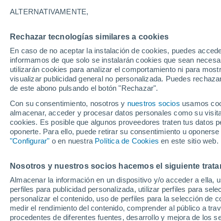
2°
ALTERNATIVAMENTE,
Rechazar tecnologías similares a cookies
90%
En caso de no aceptar la instalación de cookies, puedes accede
Sensación de 0°
0.7 mm
informamos de que solo se instalarán cookies que sean necesari
utilizarán cookies para analizar el comportamiento ni para most
visualizar publicidad general no personalizada. Puedes rechazar
de este abono pulsando el botón "Rechazar".
Astronomía
Los seis miradores imprescindibles para vivir
Con su consentimiento, nosotros y
nuestros socios
usamos cooki
eclipse solar total del 12 de agosto en Españ
almacenar, acceder y procesar datos personales como su visita e
cookies. Es posible que algunos proveedores traten tus datos pe
Tiempo 1 - 7 días
Actualidad
Mapa de lluvia
Radar
oponerte. Para ello, puede retirar su consentimiento u oponerse
"Configurar"
o en nuestra
Política de Cookies
en este sitio web.
Nosotros y nuestros socios hacemos el siguiente trata
Mañana
Lunes
Hoy
Almacenar la información en un dispositivo y/o acceder a ella, 
9 Ago
10 Ago
8 Ago
perfiles para publicidad personalizada, utilizar perfiles para sele
personalizar el contenido, uso de perfiles para la selección de c
medir el rendimiento del contenido, comprender al público a tra
procedentes de diferentes fuentes, desarrollo y mejora de los se
60%
90%