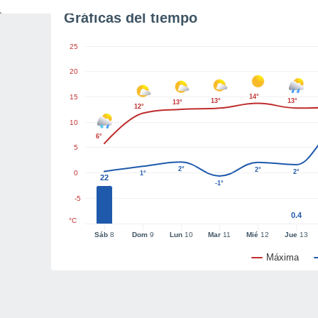
Gráficas del tiempo
25
20
15
14°
13°
13°
13°
12°
10
6°
5
2°
2°
2°
0
1°
22
-1°
-5
0.4
°C
Sáb
8
Dom
9
Lun
10
Mar
11
Mié
12
Jue
13
Máxima