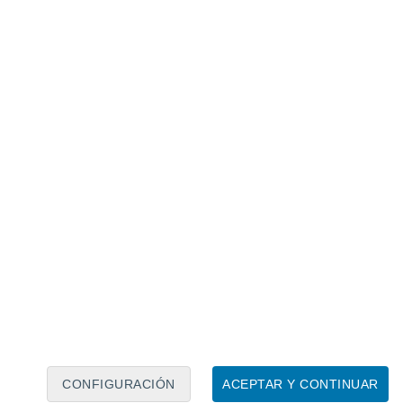
Calendario lunar
Lun
Mar
Mié
Jue
Vie
Sáb
Dom
8
9
10
11
12
13
14
15
16
17
18
19
20
21
CONFIGURACIÓN
ACEPTAR Y CONTINUAR