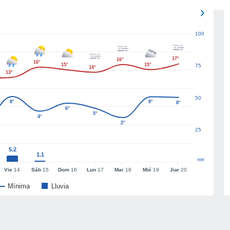
100
17°
16°
16°
15°
15°
75
14°
13°
50
8°
8°
8°
6°
5°
4°
2°
25
5.2
1.1
mm
Vie
14
Sáb
15
Dom
16
Lun
17
Mar
18
Mié
19
Jue
20
Mínima
Lluvia