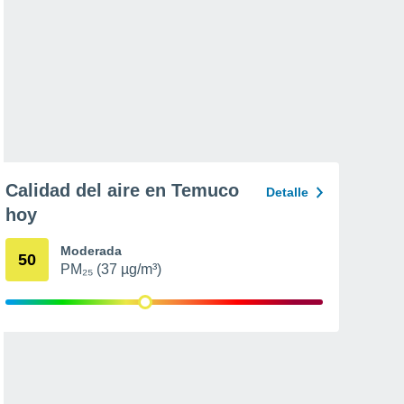
Calidad del aire en Temuco
Detalle
hoy
Moderada
50
PM₂₅ (37 µg/m³)