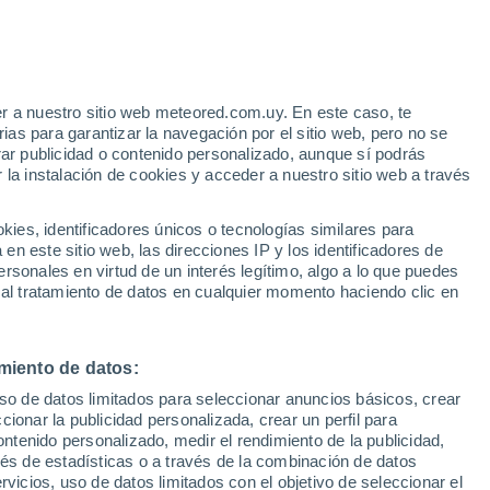
r a nuestro sitio web meteored.com.uy. En este caso, te
as para garantizar la navegación por el sitio web, pero no se
rar publicidad o contenido personalizado, aunque sí podrás
 la instalación de cookies y acceder a nuestro sitio web a través
 el
es, identificadores únicos o tecnologías similares para
a
n este sitio web, las direcciones IP y los identificadores de
rsonales en virtud de un interés legítimo, algo a lo que puedes
 de lluvia
Satélites
Modelos
 al tratamiento de datos en cualquier momento haciendo clic en
miento de datos:
Martes
Miércoles
Jueves
Viernes
uso de datos limitados para seleccionar anuncios básicos, crear
11 Ago
12 Ago
13 Ago
14 Ago
ccionar la publicidad personalizada, crear un perfil para
ontenido personalizado, medir el rendimiento de la publicidad,
vés de estadísticas o a través de la combinación de datos
rvicios, uso de datos limitados con el objetivo de seleccionar el
70%
90%