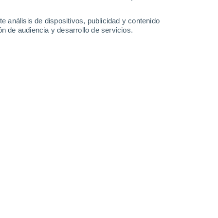
0.8 mm
11 mm
12°
/
0°
14°
/
-1°
15°
/
0°
15°
/
8°
e análisis de dispositivos, publicidad y contenido
n de audiencia y desarrollo de servicios.
-
19
km/h
10
-
20
km/h
15
-
28
km/h
26
-
64
km/h
Norte
0 Bajo
9
-
20 km/h
FPS:
no
Norte
0 Bajo
10
-
19 km/h
FPS:
no
Norte
0 Bajo
12
-
26 km/h
FPS:
no
Norte
1 Bajo
12
-
28 km/h
FPS:
no