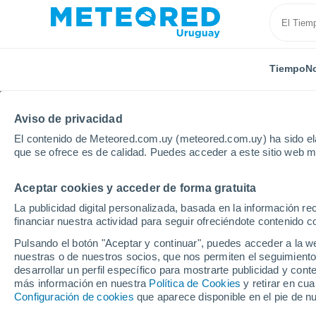
Tiempo
No
Aviso de privacidad
El contenido de Meteored.com.uy (meteored.com.uy) ha sido ela
que se ofrece es de calidad. Puedes acceder a este sitio web m
Aceptar cookies y acceder de forma gratuita
Inicio
Chile
Araucanía
Temuco
La publicidad digital personalizada, basada en la información r
financiar nuestra actividad para seguir ofreciéndote contenido c
Tiempo en Temuco
Pulsando el botón "Aceptar y continuar", puedes acceder a la w
nuestras o de nuestros socios, que nos permiten el seguimiento
05:22
Sábado
desarrollar un perfil específico para mostrarte publicidad y co
más información en nuestra
Política de Cookies
y retirar en cu
Configuración de cookies
que aparece disponible en el pie de n
Lluvia débil