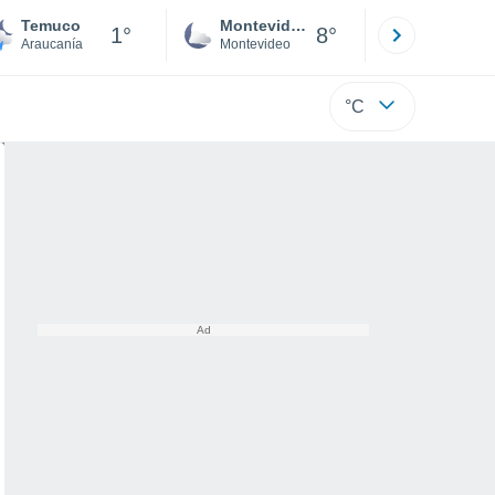
Temuco
Montevideo
Maldonad
1°
8°
Araucanía
Montevideo
Maldonado
°C