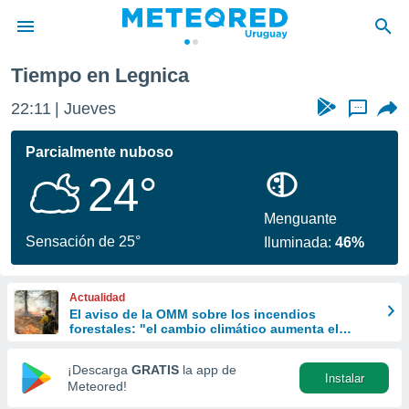
Tiempo en Legnica
privacidad
22:11
Jueves
...
o de
om.uy
com.uy) ha
Parcialmente nuboso
ado por
24°
es para
ue la
 que se
Menguante
e calidad.
Sensación de 25°
Iluminada:
46%
eder a este
ediante las
opciones:
Actualidad
El aviso de la OMM sobre los incendios
ookies y
forestales: "el cambio climático aumenta el
e forma
riesgo, pero no es el único culpable
¡Descarga
GRATIS
la app de
Instalar
d digital
Meteored!
ada, basada