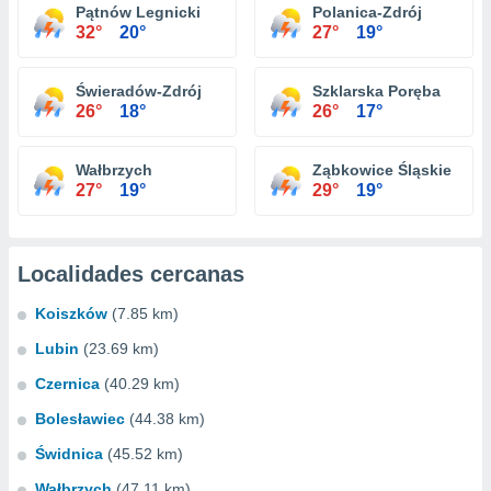
Pątnów Legnicki
Polanica-Zdrój
32°
20°
27°
19°
Świeradów-Zdrój
Szklarska Poręba
26°
18°
26°
17°
Wałbrzych
Ząbkowice Śląskie
27°
19°
29°
19°
Localidades cercanas
Koiszków
(7.85 km)
Lubin
(23.69 km)
Czernica
(40.29 km)
Bolesławiec
(44.38 km)
Świdnica
(45.52 km)
Wałbrzych
(47.11 km)