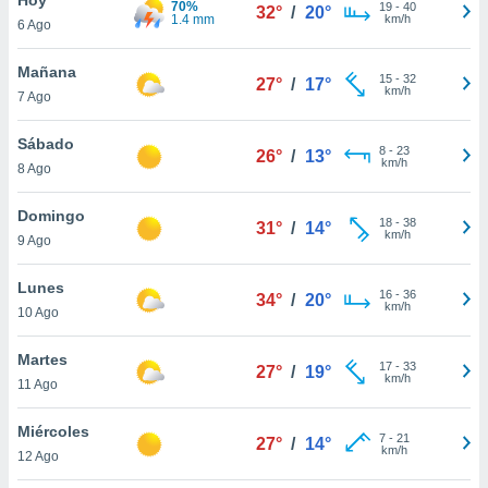
70%
ublicidad y
19
-
40
32°
/
20°
1.4 mm
km/h
6 Ago
do en
 mismo.
Mañana
15
-
32
27°
/
17°
sultar más
km/h
7 Ago
 en nuestra
 Cookies
y
Sábado
8
-
23
ualquier
26°
/
13°
km/h
8 Ago
ento
 botón
Domingo
18
-
38
31°
/
14°
ación de
km/h
9 Ago
kies
 disponible
Lunes
16
-
36
e nuestra
34°
/
20°
km/h
10 Ago
.
Martes
IVAMENTE,
17
-
33
27°
/
19°
km/h
11 Ago
as
Miércoles
7
-
21
27°
/
14°
 a cookies
km/h
12 Ago
 no aceptar