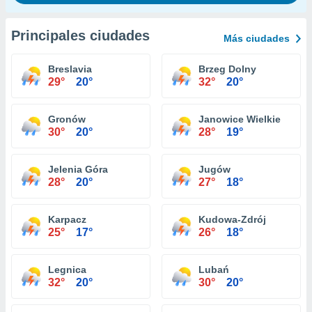
Principales ciudades
Más ciudades
Breslavia
Brzeg Dolny
29°
20°
32°
20°
Gronów
Janowice Wielkie
30°
20°
28°
19°
Jelenia Góra
Jugów
28°
20°
27°
18°
Karpacz
Kudowa-Zdrój
25°
17°
26°
18°
Legnica
Lubań
32°
20°
30°
20°