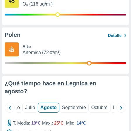
45
ados con el
O₃ (116 µg/m³)
 seleccionar
o.
calización
precisa e
ión mediante
Polen
Detalle
, publicidad
Alto
Artemisa (72 #/m³)
dos,
 publicidad
,
ón de
 desarrollo
s.
¿Qué tiempo hace en Legnica en
agosto
?
tros 1199
ios
yo
Junio
Julio
Agosto
Septiembre
Octubre
Noviemb
T. Media:
19°C
Max.:
25°C
Min:
14°C