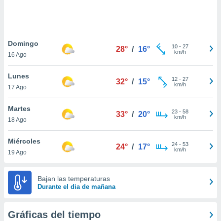
ste abono
 botón
.
Domingo
10
-
27
28°
/
16°
nto,
km/h
16 Ago
cios
Lunes
kies,
12
-
27
32°
/
15°
km/h
17 Ago
ores únicos
as similares
nar,
Martes
23
-
58
33°
/
20°
rocesar
km/h
18 Ago
onales como
 este sitio
Miércoles
recciones IP
24
-
53
24°
/
17°
km/h
19 Ago
ficadores de
 posible
s
Bajan las temperaturas
 traten tus
Durante el dia de mañana
nales en
 interés
go a lo que
Gráficas del tiempo
nerte. Para