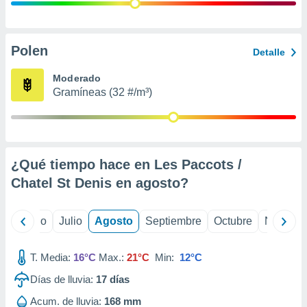
ados con el
 seleccionar
o.
calización
Polen
Detalle
precisa e
ión mediante
Moderado
Gramíneas (32 #/m³)
, publicidad
dos,
 publicidad
,
¿Qué tiempo hace en Les Paccots /
ón de
 desarrollo
Chatel St Denis en
agosto
?
s.
tros 1199
yo
Junio
Julio
Agosto
Septiembre
Octubre
Noviemb
ios
T. Media:
16°C
Max.:
21°C
Min:
12°C
Días de lluvia:
17
días
Acum. de lluvia:
168 mm