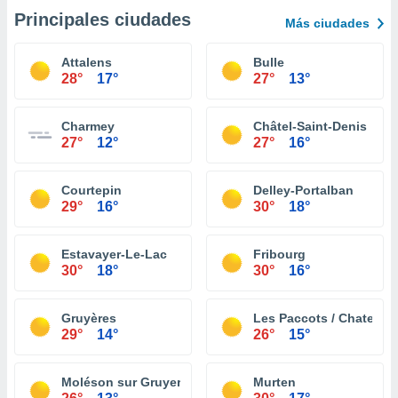
Principales ciudades
Más ciudades
Attalens
Bulle
28°
17°
27°
13°
Charmey
Châtel-Saint-Denis
27°
12°
27°
16°
Courtepin
Delley-Portalban
29°
16°
30°
18°
Estavayer-Le-Lac
Fribourg
30°
18°
30°
16°
Gruyères
Les Paccots / Chatel St
29°
14°
26°
15°
Moléson sur Gruyeres
Murten