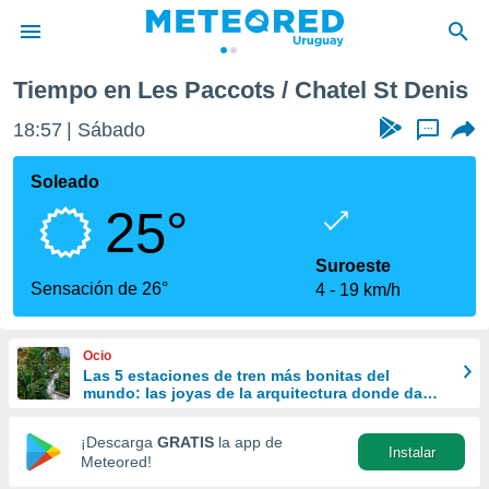
Tiempo en Les Paccots / Chatel St Denis
privacidad
18:57
Sábado
...
o de
om.uy
com.uy) ha
Soleado
ado por
25°
es para
ue la
 que se
Suroeste
e calidad.
Sensación de 26°
4
19 km/h
eder a este
ediante las
opciones:
Ocio
Las 5 estaciones de tren más bonitas del
ookies y
mundo: las joyas de la arquitectura donde da
e forma
gusto perder el viaje
¡Descarga
GRATIS
la app de
Instalar
d digital
Meteored!
ada, basada