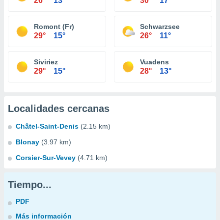
26°
13°
30°
17°
Romont (Fr)
Schwarzsee
29°
15°
26°
11°
Siviriez
Vuadens
29°
15°
28°
13°
Localidades cercanas
Châtel-Saint-Denis
(2.15 km)
Blonay
(3.97 km)
Corsier-Sur-Vevey
(4.71 km)
Tiempo...
PDF
Más información