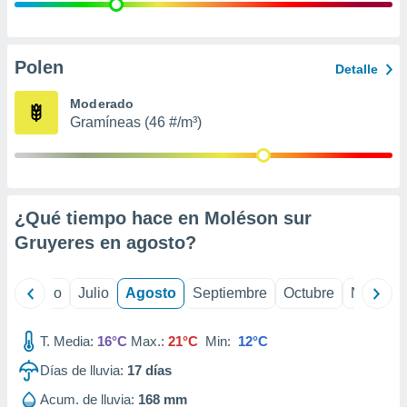
ados con el
 seleccionar
o.
calización
Polen
Detalle
precisa e
ión mediante
Moderado
Gramíneas (46 #/m³)
, publicidad
dos,
 publicidad
,
¿Qué tiempo hace en Moléson sur
ón de
 desarrollo
Gruyeres en
agosto
?
s.
tros 1199
yo
Junio
Julio
Agosto
Septiembre
Octubre
Noviemb
ios
T. Media:
16°C
Max.:
21°C
Min:
12°C
Días de lluvia:
17
días
Acum. de lluvia:
168 mm