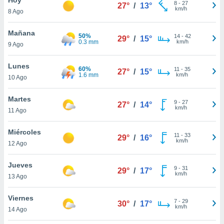
ublicidad y
8
-
27
27°
/
13°
km/h
8 Ago
do en
 mismo.
Mañana
50%
14
-
42
29°
/
15°
sultar más
0.3 mm
km/h
9 Ago
 en nuestra
 Cookies
y
Lunes
60%
11
-
35
ualquier
27°
/
15°
1.6 mm
km/h
10 Ago
ento
 botón
Martes
9
-
27
27°
/
14°
ación de
km/h
11 Ago
kies
 disponible
Miércoles
11
-
33
e nuestra
29°
/
16°
km/h
12 Ago
.
Jueves
IVAMENTE,
9
-
31
29°
/
17°
km/h
13 Ago
as
Viernes
7
-
29
30°
/
17°
 a cookies
km/h
14 Ago
 no aceptar