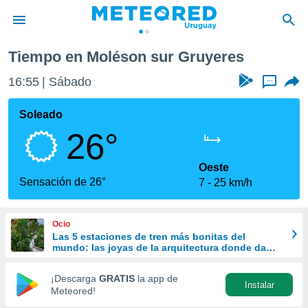
Tiempo en Moléson sur Gruyeres
privacidad
16:55
Sábado
...
o de
om.uy
com.uy) ha
Soleado
ado por
26°
es para
ue la
 que se
Oeste
e calidad.
Sensación de 26°
7
25 km/h
eder a este
ediante las
opciones:
Ocio
Las 5 estaciones de tren más bonitas del
ookies y
mundo: las joyas de la arquitectura donde da
e forma
gusto perder el viaje
¡Descarga
GRATIS
la app de
Instalar
d digital
Meteored!
ada, basada