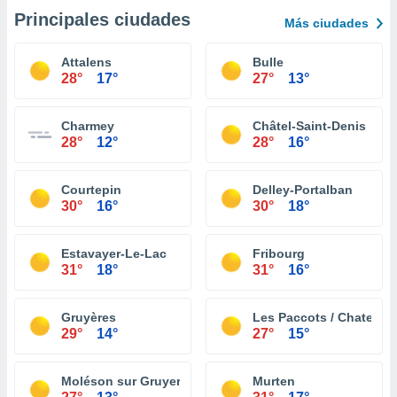
Principales ciudades
Más ciudades
Attalens
Bulle
28°
17°
27°
13°
Charmey
Châtel-Saint-Denis
28°
12°
28°
16°
Courtepin
Delley-Portalban
30°
16°
30°
18°
Estavayer-Le-Lac
Fribourg
31°
18°
31°
16°
Gruyères
Les Paccots / Chatel St
29°
14°
27°
15°
Moléson sur Gruyeres
Murten