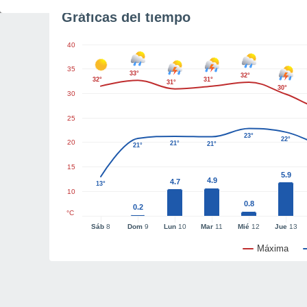
Gráficas del tiempo
40
35
33°
32°
32°
31°
31°
30°
30
25
23°
22°
20
21°
21°
21°
15
5.9
4.9
4.7
13°
10
0.8
0.2
°C
Sáb
8
Dom
9
Lun
10
Mar
11
Mié
12
Jue
13
Máxima