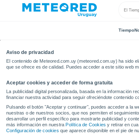
Tiempo
No
Aviso de privacidad
El contenido de Meteored.com.uy (meteored.com.uy) ha sido ela
que se ofrece es de calidad. Puedes acceder a este sitio web m
Aceptar cookies y acceder de forma gratuita
Inicio
Estados Unidos
Estado de Nebraska
Linc
La publicidad digital personalizada, basada en la información r
financiar nuestra actividad para seguir ofreciéndote contenido c
Tiempo en Lincoln - N
Pulsando el botón "Aceptar y continuar", puedes acceder a la w
nuestras o de nuestros socios, que nos permiten el seguimiento
11:05
Sábado
desarrollar un perfil específico para mostrarte publicidad y co
más información en nuestra
Política de Cookies
y retirar en cu
Configuración de cookies
que aparece disponible en el pie de n
Soleado