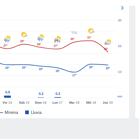
30
31°
30°
29°
28°
27°
27°
20
26°
20°
20°
20°
20°
19°
18°
10
17°
0.9
0.2
0.3
mm
Vie
14
Sáb
15
Dom
16
Lun
17
Mar
18
Mié
19
Jue
20
Mínima
Lluvia