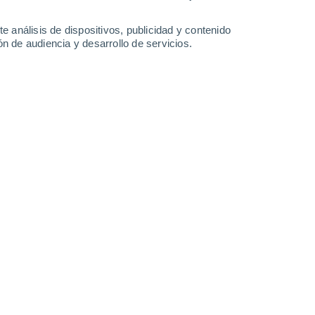
4.9 mm
0.8 mm
5.9 mm
0.9 mm
31°
/
21°
32°
/
23°
30°
/
22°
27°
/
20°
e análisis de dispositivos, publicidad y contenido
n de audiencia y desarrollo de servicios.
-
38
km/h
17
-
33
km/h
19
-
42
km/h
12
-
31
km/h
osto
Sureste
5 Medio
14
-
28 km/h
FPS:
6-10
Sureste
7 Alto
13
-
28 km/h
FPS:
15-25
Sureste
8 ¡Muy Alto!
15
-
29 km/h
FPS:
25-50
Sureste
8 ¡Muy Alto!
16
-
31 km/h
FPS:
25-50