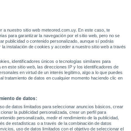
r a nuestro sitio web meteored.com.uy. En este caso, te
/h
as para garantizar la navegación por el sitio web, pero no se
rar publicidad o contenido personalizado, aunque sí podrás
 la instalación de cookies y acceder a nuestro sitio web a través
ndo:
es, identificadores únicos o tecnologías similares para
erder
n este sitio web, las direcciones IP y los identificadores de
rsonales en virtud de un interés legítimo, algo a lo que puedes
Radar de lluvia
Satélites
Modelos
 al tratamiento de datos en cualquier momento haciendo clic en
miento de datos:
Martes
Miércoles
Jueves
Viernes
uso de datos limitados para seleccionar anuncios básicos, crear
11 Ago
12 Ago
13 Ago
14 Ago
ccionar la publicidad personalizada, crear un perfil para
ontenido personalizado, medir el rendimiento de la publicidad,
vés de estadísticas o a través de la combinación de datos
rvicios, uso de datos limitados con el objetivo de seleccionar el
50%
40%
80%
60%