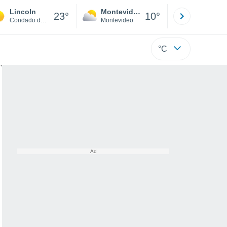
Lincoln
Montevideo
Maldonad
23°
10°
Condado de Lancaster
Montevideo
Maldonado
°C