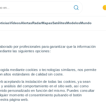
ticias
Vídeos
Alertas
Radar
Mapas
Satélites
Modelos
Mundo
borado por profesionales para garantizar que la información
ediante las siguientes opciones:
oln
ecogida mediante cookies o tecnologías similares, nos permite
on altos estándares de calidad sin coste.
E
eb aceptando la instalación de todas las cookies, ya sean
 y análisis del comportamiento en el sitio web, así como
...
ntenido personalizado en función del mismo. Puedes consultar
alquier momento el consentimiento pulsando el botón
Por hora
uestra página web.
Calor Húmedo Sofocante en las
próximas horas