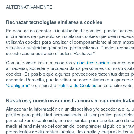
23°
ALTERNATIVAMENTE,
Rechazar tecnologías similares a cookies
Sureste
En caso de no aceptar la instalación de cookies, puedes accede
Sensación de 24°
14
-
28 km
informamos de que solo se instalarán cookies que sean necesari
utilizarán cookies para analizar el comportamiento ni para most
visualizar publicidad general no personalizada. Puedes rechazar
de este abono pulsando el botón "Rechazar".
Ocio
Las 5 estaciones de tren más bonitas del mu
Con su consentimiento, nosotros y
nuestros socios
usamos cooki
las joyas de la arquitectura donde da gusto p
almacenar, acceder y procesar datos personales como su visita e
el viaje
cookies. Es posible que algunos proveedores traten tus datos pe
Tiempo 1 - 7 días
Actualidad
Mapa de nubosidad
oponerte. Para ello, puede retirar su consentimiento u oponerse
"Configurar"
o en nuestra
Política de Cookies
en este sitio web.
Nosotros y nuestros socios hacemos el siguiente trata
Mañana
Lunes
Hoy
Almacenar la información en un dispositivo y/o acceder a ella, 
9 Ago
10 Ago
8 Ago
perfiles para publicidad personalizada, utilizar perfiles para sele
personalizar el contenido, uso de perfiles para la selección de c
medir el rendimiento del contenido, comprender al público a tra
procedentes de diferentes fuentes, desarrollo y mejora de los se
30%
50%