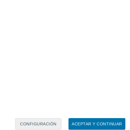
Calendario lunar
Lun
Mar
Mié
Jue
Vie
Sáb
Dom
8
9
10
11
12
13
14
15
16
17
18
19
20
21
CONFIGURACIÓN
ACEPTAR Y CONTINUAR