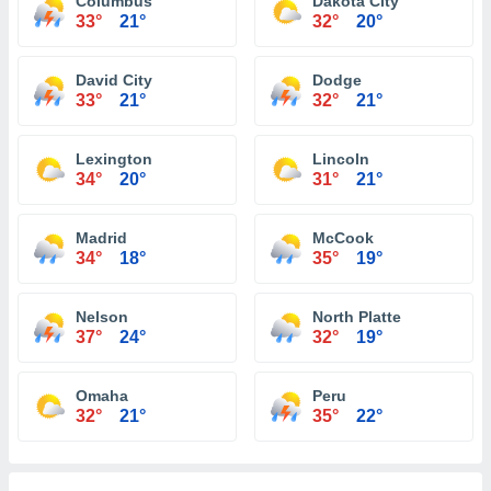
Columbus
Dakota City
33°
21°
32°
20°
David City
Dodge
33°
21°
32°
21°
Lexington
Lincoln
34°
20°
31°
21°
Madrid
McCook
34°
18°
35°
19°
Nelson
North Platte
37°
24°
32°
19°
Omaha
Peru
32°
21°
35°
22°