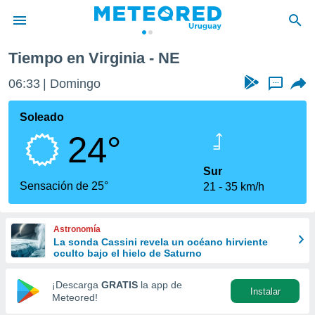
Tiempo en Virginia - NE
privacidad
06:33
Domingo
...
o de
om.uy
com.uy) ha
Soleado
ado por
24°
es para
ue la
 que se
Sur
e calidad.
Sensación de 25°
21
35 km/h
eder a este
ediante las
opciones:
Astronomía
La sonda Cassini revela un océano hirviente
ookies y
oculto bajo el hielo de Saturno
e forma
¡Descarga
GRATIS
la app de
Instalar
d digital
Meteored!
ada, basada