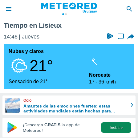
Tiempo en Lisieux
privacidad
14:46
Jueves
...
o de
om.uy
com.uy) ha
Nubes y claros
ado por
21°
es para
ue la
 que se
Noroeste
e calidad.
Sensación de 21°
17
36 km/h
eder a este
ediante las
opciones:
Ocio
Amantes de las emociones fuertes: estas
ookies y
actividades mundiales están hechas para
e forma
ustedes
¡Descarga
GRATIS
la app de
Instalar
d digital
Meteored!
ada, basada