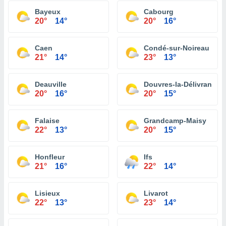
Bayeux
Cabourg
20°
14°
20°
16°
Caen
Condé-sur-Noireau
21°
14°
23°
13°
Deauville
Douvres-la-Délivrande
20°
16°
20°
15°
Falaise
Grandcamp-Maisy
22°
13°
20°
15°
Honfleur
Ifs
21°
16°
22°
14°
Lisieux
Livarot
22°
13°
23°
14°