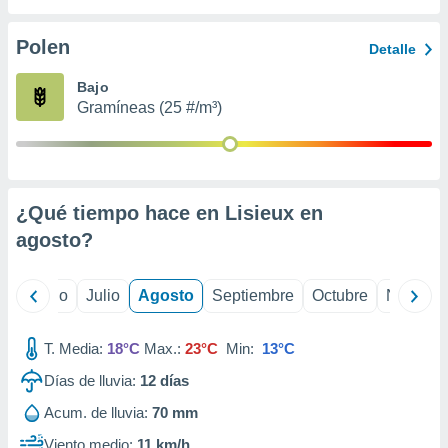
ados con el
 seleccionar
o.
Polen
Detalle
calización
Bajo
precisa e
Gramíneas (25 #/m³)
ión mediante
, publicidad
dos,
 publicidad
¿Qué tiempo hace en Lisieux en
,
agosto
?
ón de
 desarrollo
s.
yo
Junio
Julio
Agosto
Septiembre
Octubre
Noviemb
tros 1199
ios
T. Media:
18°C
Max.:
23°C
Min:
13°C
Días de lluvia:
12
días
Acum. de lluvia:
70 mm
Viento medio:
11 km/h