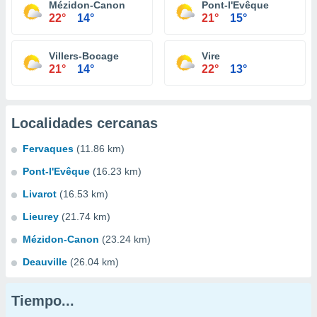
Mézidon-Canon
Pont-l'Evêque
22°
14°
21°
15°
Villers-Bocage
Vire
21°
14°
22°
13°
Localidades cercanas
Fervaques
(11.86 km)
Pont-l'Evêque
(16.23 km)
Livarot
(16.53 km)
Lieurey
(21.74 km)
Mézidon-Canon
(23.24 km)
Deauville
(26.04 km)
Tiempo...