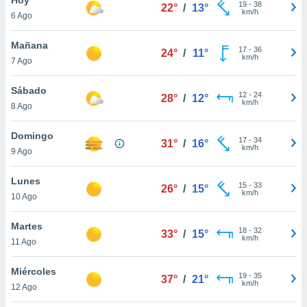
ublicidad y
19
-
38
22°
/
13°
km/h
6 Ago
do en
 mismo.
Mañana
17
-
36
24°
/
11°
sultar más
km/h
7 Ago
 en nuestra
 Cookies
y
Sábado
12
-
24
ualquier
28°
/
12°
km/h
8 Ago
ento
 botón
Domingo
17
-
34
31°
/
16°
ación de
km/h
9 Ago
kies
 disponible
Lunes
15
-
33
e nuestra
26°
/
15°
km/h
10 Ago
.
Martes
IVAMENTE,
18
-
32
33°
/
15°
km/h
11 Ago
as
Miércoles
19
-
35
37°
/
21°
 a cookies
km/h
12 Ago
 no aceptar