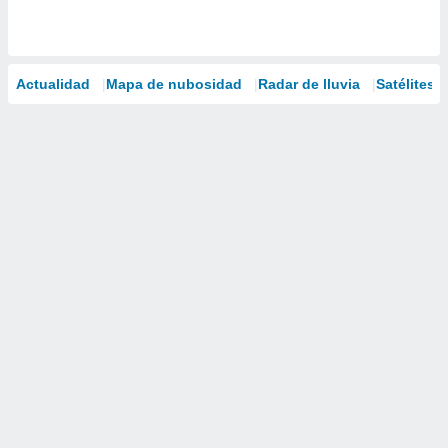
Actualidad
Mapa de nubosidad
Radar de lluvia
Satélites