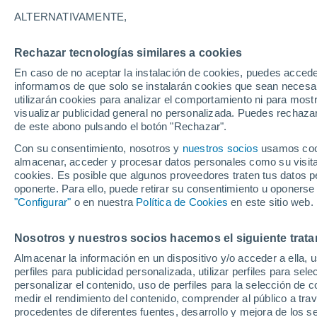
17°
ALTERNATIVAMENTE,
Rechazar tecnologías similares a cookies
Menguant
En caso de no aceptar la instalación de cookies, puedes accede
Iluminada
Sensación de 17°
informamos de que solo se instalarán cookies que sean necesari
utilizarán cookies para analizar el comportamiento ni para most
visualizar publicidad general no personalizada. Puedes rechazar
de este abono pulsando el botón "Rechazar".
Plantas
"El árbol que casi toca la luna": encuentran e
Con su consentimiento, nosotros y
nuestros socios
usamos cooki
Taiwán un bosque perdido con el ejemplar m
almacenar, acceder y procesar datos personales como su visita e
alto de Asia
cookies. Es posible que algunos proveedores traten tus datos pe
Tiempo 1 - 7 días
Actualidad
Mapa de nubosidad
oponerte. Para ello, puede retirar su consentimiento u oponerse
"Configurar"
o en nuestra
Política de Cookies
en este sitio web.
Nosotros y nuestros socios hacemos el siguiente trata
Mañana
Sábado
D
Hoy
Almacenar la información en un dispositivo y/o acceder a ella, 
7 Ago
8 Ago
6 Ago
perfiles para publicidad personalizada, utilizar perfiles para sele
personalizar el contenido, uso de perfiles para la selección de c
medir el rendimiento del contenido, comprender al público a tra
procedentes de diferentes fuentes, desarrollo y mejora de los se
90%