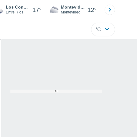
Los Conquistadores
Montevideo
Maldonad
17°
12°
Entre Ríos
Montevideo
Maldonado
°C