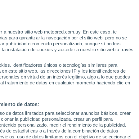
Aviso de nivel naranja
Alerta importante por tormenta en
Los Conquistadores hoy
e
r a nuestro sitio web meteored.com.uy. En este caso, te
:
44%
as para garantizar la navegación por el sitio web, pero no se
rar publicidad o contenido personalizado, aunque sí podrás
 la instalación de cookies y acceder a nuestro sitio web a través
n
es, identificadores únicos o tecnologías similares para
ás
n este sitio web, las direcciones IP y los identificadores de
rsonales en virtud de un interés legítimo, algo a lo que puedes
Radar de lluvia
Satélites
Modelos
 al tratamiento de datos en cualquier momento haciendo clic en
miento de datos:
omingo
Lunes
Martes
Miércoles
uso de datos limitados para seleccionar anuncios básicos, crear
9 Ago
10 Ago
11 Ago
12 Ago
ccionar la publicidad personalizada, crear un perfil para
ontenido personalizado, medir el rendimiento de la publicidad,
vés de estadísticas o a través de la combinación de datos
rvicios, uso de datos limitados con el objetivo de seleccionar el
60%