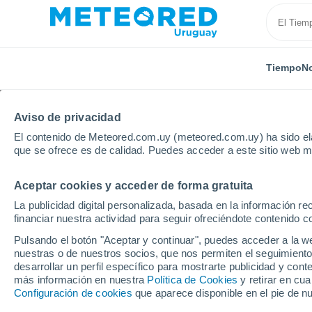
Tiempo
No
Aviso de privacidad
El contenido de Meteored.com.uy (meteored.com.uy) ha sido ela
que se ofrece es de calidad. Puedes acceder a este sitio web m
Aceptar cookies y acceder de forma gratuita
Inicio
Argentina
Provincia de Entre Ríos
Los Co
La publicidad digital personalizada, basada en la información r
financiar nuestra actividad para seguir ofreciéndote contenido c
Tiempo en Los Conqui
Pulsando el botón "Aceptar y continuar", puedes acceder a la w
nuestras o de nuestros socios, que nos permiten el seguimiento
04:03
Jueves
desarrollar un perfil específico para mostrarte publicidad y co
más información en nuestra
Política de Cookies
y retirar en cu
Configuración de cookies
que aparece disponible en el pie de n
Nubes y claros