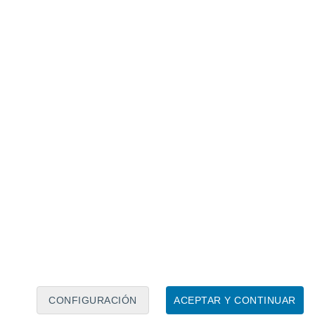
Calendario lunar
Lun
Mar
Mié
Jue
Vie
Sáb
Dom
6
7
8
9
10
11
12
13
14
15
16
17
18
19
CONFIGURACIÓN
ACEPTAR Y CONTINUAR