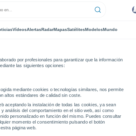
ticias
Vídeos
Alertas
Radar
Mapas
Satélites
Modelos
Mundo
borado por profesionales para garantizar que la información
ediante las siguientes opciones:
nquistadores
ecogida mediante cookies o tecnologías similares, nos permite
on altos estándares de calidad sin coste.
stadores
eb aceptando la instalación de todas las cookies, ya sean
 y análisis del comportamiento en el sitio web, así como
...
ntenido personalizado en función del mismo. Puedes consultar
alquier momento el consentimiento pulsando el botón
Por hora
uestra página web.
Cielos nubosos en las próximas
horas