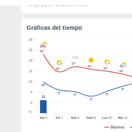
Tiempo para el amanecer
3h 8m
Gráficas del tiempo
30
25
23°
20
17°
16°
15°
15°
15
14°
10
10°
8°
5
6°
5°
5°
11
3°
0
°C
Jue
6
Vie
7
Sáb
8
Dom
9
Lun
10
Mar
11
Máxima