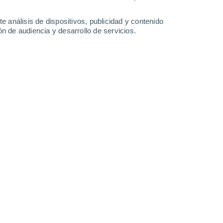
0.9 mm
16°
/
3°
15°
/
5°
14°
/
8°
12°
/
9°
e análisis de dispositivos, publicidad y contenido
n de audiencia y desarrollo de servicios.
-
30
km/h
20
-
39
km/h
21
-
41
km/h
19
-
38
km/h
6 de agosto
s
Noreste
0 Bajo
°
10
-
19 km/h
FPS:
no
s
Noreste
0 Bajo
°
13
-
20 km/h
FPS:
no
s
Noreste
0 Bajo
°
14
-
22 km/h
FPS:
no
nuboso
Norte
0 Bajo
°
15
-
26 km/h
FPS:
no