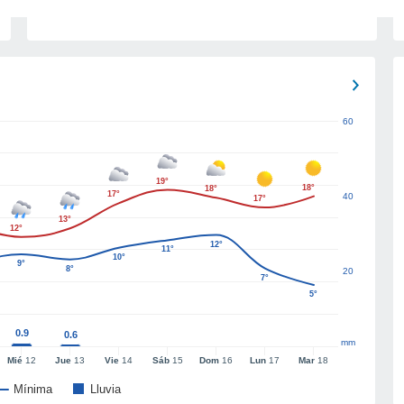
60
19°
18°
18°
17°
40
17°
13°
12°
12°
11°
10°
9°
8°
20
7°
5°
0.9
0.6
mm
Mié
12
Jue
13
Vie
14
Sáb
15
Dom
16
Lun
17
Mar
18
Mínima
Lluvia