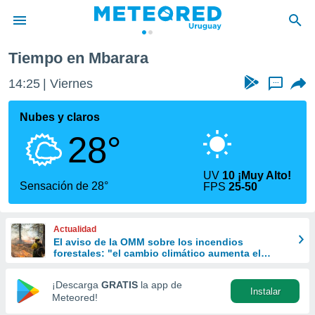
Tiempo en Mbarara
privacidad
14:25
Viernes
...
o de
om.uy
com.uy) ha
Nubes y claros
ado por
28°
es para
ue la
 que se
UV
10 ¡Muy Alto!
e calidad.
Sensación de 28°
FPS
25-50
eder a este
ediante las
opciones:
Actualidad
El aviso de la OMM sobre los incendios
ookies y
forestales: "el cambio climático aumenta el
e forma
riesgo, pero no es el único culpable
¡Descarga
GRATIS
la app de
Instalar
d digital
Meteored!
ada, basada