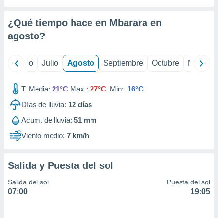
ados con el
 seleccionar
o.
¿Qué tiempo hace en Mbarara en
calización
agosto
?
precisa e
ión mediante
yo
Junio
Julio
Agosto
Septiembre
Octubre
Noviemb
, publicidad
T. Media:
21°C
Max.:
27°C
Min:
16°C
dos,
 publicidad
Días de lluvia:
12
días
,
ón de
Acum. de lluvia:
51 mm
 desarrollo
Viento medio:
7 km/h
s.
tros 1199
ios
Salida y Puesta del sol
Salida del sol
Puesta del sol
07:00
19:05