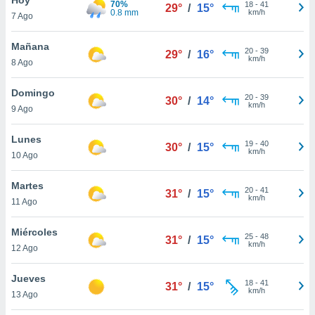
70%
ublicidad y
18
-
41
29°
/
15°
0.8 mm
km/h
7 Ago
do en
 mismo.
Mañana
20
-
39
29°
/
16°
sultar más
km/h
8 Ago
 en nuestra
 Cookies
y
Domingo
20
-
39
ualquier
30°
/
14°
km/h
9 Ago
ento
 botón
Lunes
19
-
40
30°
/
15°
ación de
km/h
10 Ago
kies
 disponible
Martes
20
-
41
e nuestra
31°
/
15°
km/h
11 Ago
.
Miércoles
IVAMENTE,
25
-
48
31°
/
15°
km/h
12 Ago
as
Jueves
18
-
41
31°
/
15°
 a cookies
km/h
13 Ago
 no aceptar