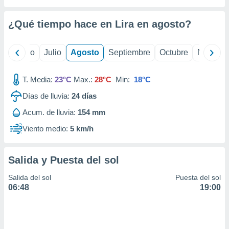
ados con el
 seleccionar
o.
¿Qué tiempo hace en Lira en
agosto
?
calización
precisa e
yo
Junio
Julio
Agosto
Septiembre
Octubre
Noviemb
ión mediante
, publicidad
T. Media:
23°C
Max.:
28°C
Min:
18°C
dos,
Días de lluvia:
24
días
 publicidad
Acum. de lluvia:
154 mm
,
ón de
Viento medio:
5 km/h
 desarrollo
s.
Salida y Puesta del sol
tros 1199
ios
Salida del sol
Puesta del sol
06:48
19:00