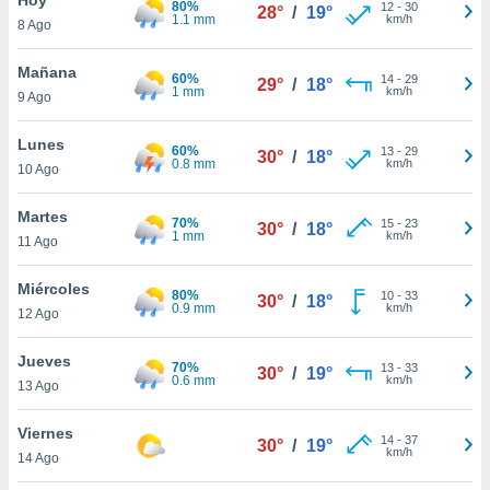
80%
ublicidad y
12
-
30
28°
/
19°
1.1 mm
km/h
8 Ago
do en
 mismo.
Mañana
60%
14
-
29
29°
/
18°
sultar más
1 mm
km/h
9 Ago
 en nuestra
 Cookies
y
Lunes
60%
13
-
29
ualquier
30°
/
18°
0.8 mm
km/h
10 Ago
ento
 botón
Martes
70%
15
-
23
30°
/
18°
ación de
1 mm
km/h
11 Ago
kies
 disponible
Miércoles
80%
10
-
33
e nuestra
30°
/
18°
0.9 mm
km/h
12 Ago
.
Jueves
IVAMENTE,
70%
13
-
33
30°
/
19°
0.6 mm
km/h
13 Ago
as
Viernes
14
-
37
30°
/
19°
 a cookies
km/h
14 Ago
 no aceptar