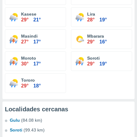
Kasese
Lira
29°
21°
28°
19°
Masindi
Mbarara
27°
17°
29°
16°
Moroto
Soroti
30°
17°
29°
19°
Tororo
29°
18°
Localidades cercanas
Gulu
(84.08 km)
Soroti
(99.43 km)