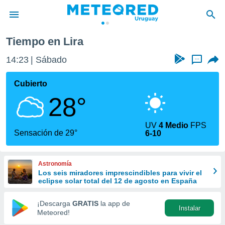
Tiempo en Lira
privacidad
14:23
Sábado
...
o de
om.uy
com.uy) ha
Cubierto
ado por
28°
es para
ue la
 que se
UV
4 Medio
FPS
e calidad.
Sensación de 29°
6-10
eder a este
ediante las
opciones:
Astronomía
Los seis miradores imprescindibles para vivir el
ookies y
eclipse solar total del 12 de agosto en España
e forma
¡Descarga
GRATIS
la app de
Instalar
d digital
Meteored!
ada, basada