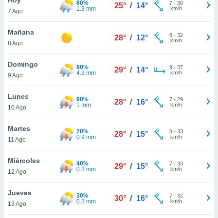
80%
ublicidad y
7
-
30
25°
/
14°
1.3 mm
km/h
7 Ago
do en
 mismo.
Mañana
8
-
32
28°
/
12°
sultar más
km/h
8 Ago
 en nuestra
 Cookies
y
Domingo
80%
9
-
37
ualquier
29°
/
14°
4.2 mm
km/h
9 Ago
ento
 botón
Lunes
90%
7
-
29
28°
/
16°
ación de
1 mm
km/h
10 Ago
kies
 disponible
Martes
70%
8
-
33
e nuestra
28°
/
15°
0.9 mm
km/h
11 Ago
.
Miércoles
IVAMENTE,
40%
7
-
33
29°
/
15°
0.3 mm
km/h
12 Ago
as
Jueves
30%
7
-
32
30°
/
16°
 a cookies
0.3 mm
km/h
13 Ago
 no aceptar