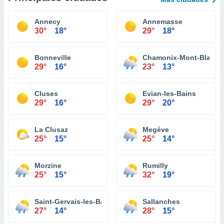
Annecy
Annemasse
30°
18°
29°
18°
Bonneville
Chamonix-Mont-Blanc
29°
16°
23°
13°
Cluses
Evian-les-Bains
29°
16°
29°
20°
La Clusaz
Megève
25°
15°
25°
14°
Morzine
Rumilly
25°
15°
32°
19°
Saint-Gervais-les-Bains
Sallanches
27°
14°
28°
15°