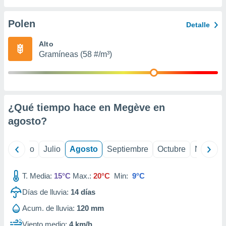
ados con el
 seleccionar
o.
Polen
Detalle
calización
Alto
precisa e
Gramíneas (58 #/m³)
ión mediante
, publicidad
dos,
 publicidad
¿Qué tiempo hace en Megève en
,
agosto
?
ón de
 desarrollo
s.
yo
Junio
Julio
Agosto
Septiembre
Octubre
Noviemb
tros 1199
ios
T. Media:
15°C
Max.:
20°C
Min:
9°C
Días de lluvia:
14
días
Acum. de lluvia:
120 mm
Viento medio:
4 km/h