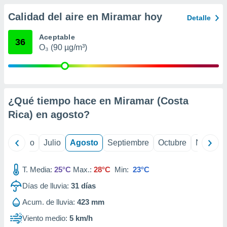
ados con el
 seleccionar
Calidad del aire en Miramar hoy
Detalle
o.
calización
Aceptable
36
precisa e
O₃ (90 µg/m³)
ión mediante
, publicidad
dos,
¿Qué tiempo hace en Miramar (Costa
 publicidad
,
Rica) en
agosto
?
ón de
 desarrollo
s.
yo
Junio
Julio
Agosto
Septiembre
Octubre
Noviemb
tros 1199
ios
T. Media:
25°C
Max.:
28°C
Min:
23°C
Días de lluvia:
31
días
Acum. de lluvia:
423 mm
Viento medio:
5 km/h