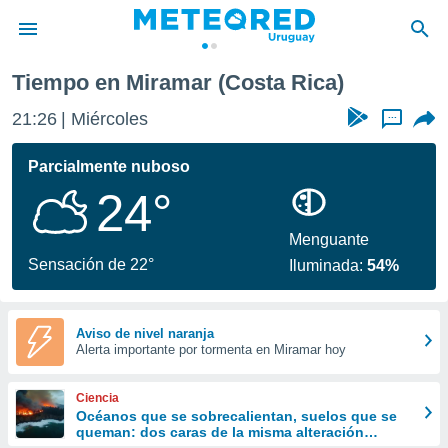
Tiempo en Miramar (Costa Rica)
privacidad
21:26
Miércoles
...
o de
om.uy
com.uy) ha
Parcialmente nuboso
ado por
24°
es para
ue la
 que se
Menguante
e calidad.
Sensación de 22°
Iluminada:
54%
eder a este
ediante las
opciones:
Aviso de nivel naranja
Alerta importante por tormenta en Miramar hoy
ookies y
e forma
Ciencia
d digital
Océanos que se sobrecalientan, suelos que se
queman: dos caras de la misma alteración
ada, basada