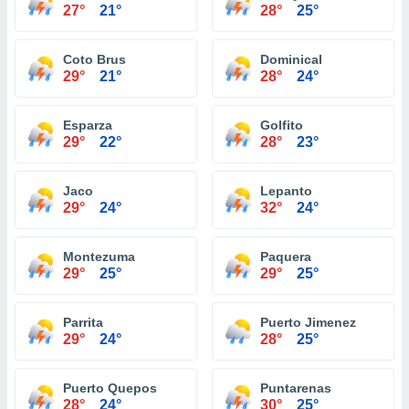
27°
21°
28°
25°
Coto Brus
Dominical
29°
21°
28°
24°
Esparza
Golfito
29°
22°
28°
23°
Jaco
Lepanto
29°
24°
32°
24°
Montezuma
Paquera
29°
25°
29°
25°
Parrita
Puerto Jimenez
29°
24°
28°
25°
Puerto Quepos
Puntarenas
28°
24°
30°
25°