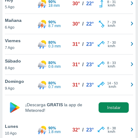
90%
ublicidad y
8
-
31
30°
/
22°
18 mm
km/h
5 Ago
do en
 mismo.
Mañana
90%
7
-
29
30°
/
22°
sultar más
8.7 mm
km/h
6 Ago
 en nuestra
 Cookies
y
Viernes
80%
7
-
30
ualquier
31°
/
23°
0.3 mm
km/h
7 Ago
ento
 botón
Sábado
80%
8
-
33
31°
/
23°
ación de
0.6 mm
km/h
8 Ago
kies
 disponible
Domingo
80%
14
-
53
e nuestra
31°
/
23°
0.7 mm
km/h
9 Ago
.
IVAMENTE,
¡Descarga
GRATIS
la app de
Instalar
Meteored!
as
 a cookies
Lunes
90%
8
-
38
32°
/
23°
1.8 mm
km/h
10 Ago
 no aceptar