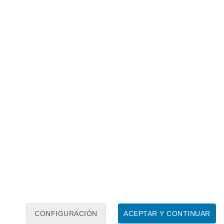
Calendario lunar
Lun
Mar
Mié
Jue
Vie
Sáb
Dom
8
9
10
11
12
13
14
15
16
CONFIGURACIÓN
ACEPTAR Y CONTINUAR