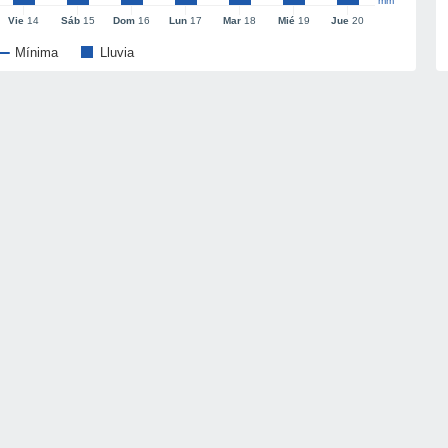
mm
Vie
14
Sáb
15
Dom
16
Lun
17
Mar
18
Mié
19
Jue
20
Mínima
Lluvia