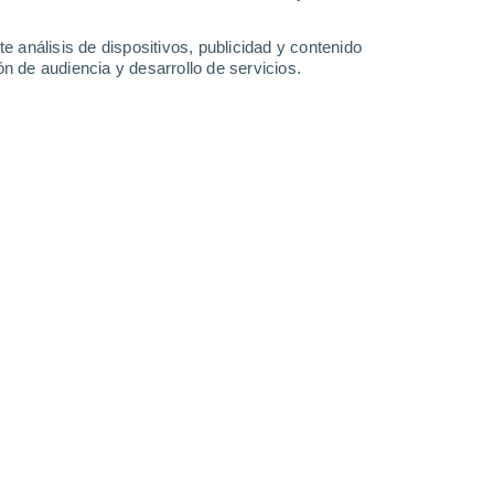
2.6 mm
3.1 mm
1.9 mm
1.1 mm
31°
/
26°
30°
/
26°
31°
/
26°
32°
/
25°
e análisis de dispositivos, publicidad y contenido
n de audiencia y desarrollo de servicios.
-
32
km/h
14
-
32
km/h
15
-
31
km/h
13
-
29
km/h
oso
Oeste
0 Bajo
6
-
11 km/h
FPS:
no
Noroeste
0 Bajo
4
-
10 km/h
FPS:
no
Oeste
0 Bajo
4
-
9 km/h
FPS:
no
oso
Noroeste
0 Bajo
5
-
10 km/h
FPS:
no