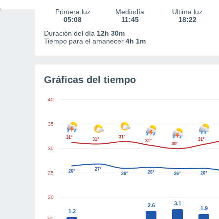
Primera luz
Mediodía
Última luz
05:08
11:45
18:22
Duración del día
12h 30m
Tiempo para el amanecer
4h 1m
Gráficas del tiempo
40
35
31°
31°
31°
31°
31°
30°
30
27°
26°
26°
25
26°
26°
26°
20
3.1
2.6
1.9
1.2