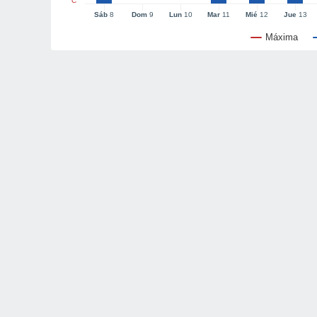
°C
Sáb
8
Dom
9
Lun
10
Mar
11
Mié
12
Jue
13
Máxima