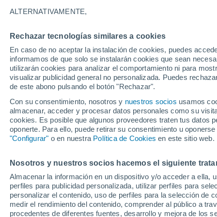
27°
ALTERNATIVAMENTE,
Rechazar tecnologías similares a cookies
Menguant
En caso de no aceptar la instalación de cookies, puedes accede
Iluminada
Sensación de 31°
informamos de que solo se instalarán cookies que sean necesari
utilizarán cookies para analizar el comportamiento ni para most
visualizar publicidad general no personalizada. Puedes rechazar
de este abono pulsando el botón "Rechazar".
Astronomía
Los seis miradores imprescindibles para vivir
Con su consentimiento, nosotros y
nuestros socios
usamos cooki
eclipse solar total del 12 de agosto en Españ
almacenar, acceder y procesar datos personales como su visita e
cookies. Es posible que algunos proveedores traten tus datos pe
Tiempo 1 - 7 días
Actualidad
Mapa de nubosidad
oponerte. Para ello, puede retirar su consentimiento u oponerse
"Configurar"
o en nuestra
Política de Cookies
en este sitio web.
Nosotros y nuestros socios hacemos el siguiente trata
Mañana
Lunes
Hoy
Almacenar la información en un dispositivo y/o acceder a ella, 
9 Ago
10 Ago
8 Ago
perfiles para publicidad personalizada, utilizar perfiles para sele
personalizar el contenido, uso de perfiles para la selección de c
medir el rendimiento del contenido, comprender al público a tra
procedentes de diferentes fuentes, desarrollo y mejora de los se
80%