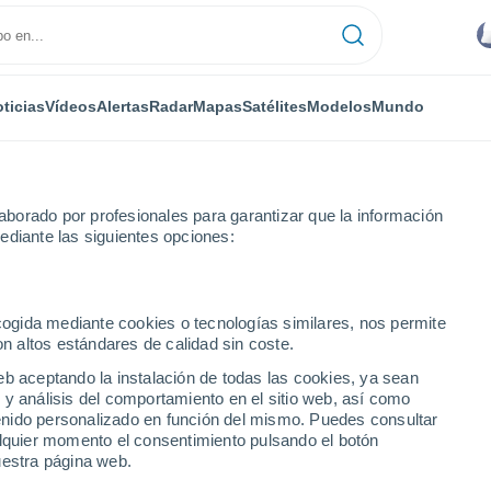
ticias
Vídeos
Alertas
Radar
Mapas
Satélites
Modelos
Mundo
borado por profesionales para garantizar que la información
ediante las siguientes opciones:
era
ecogida mediante cookies o tecnologías similares, nos permite
on altos estándares de calidad sin coste.
eb aceptando la instalación de todas las cookies, ya sean
 y análisis del comportamiento en el sitio web, así como
...
ntenido personalizado en función del mismo. Puedes consultar
alquier momento el consentimiento pulsando el botón
Por hora
uestra página web.
Cielos nubosos en las próximas
horas