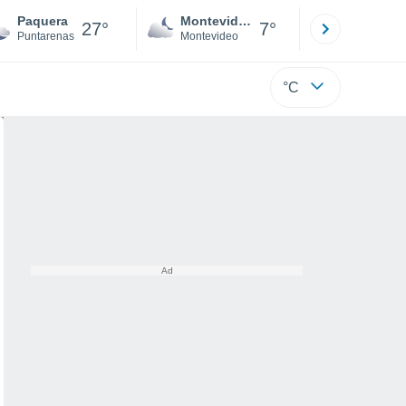
Paquera
Montevideo
Maldonad
27°
7°
Puntarenas
Montevideo
Maldonado
°C