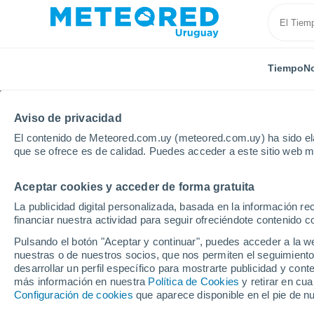
Tiempo
No
Aviso de privacidad
El contenido de Meteored.com.uy (meteored.com.uy) ha sido ela
que se ofrece es de calidad. Puedes acceder a este sitio web m
Aceptar cookies y acceder de forma gratuita
Inicio
Costa Rica
Provincia de Puntarenas
Paqu
La publicidad digital personalizada, basada en la información r
financiar nuestra actividad para seguir ofreciéndote contenido c
Tiempo en Paquera
Pulsando el botón "Aceptar y continuar", puedes acceder a la w
nuestras o de nuestros socios, que nos permiten el seguimiento
01:07
Sábado
desarrollar un perfil específico para mostrarte publicidad y co
más información en nuestra
Política de Cookies
y retirar en cu
Configuración de cookies
que aparece disponible en el pie de n
Parcialmente nuboso