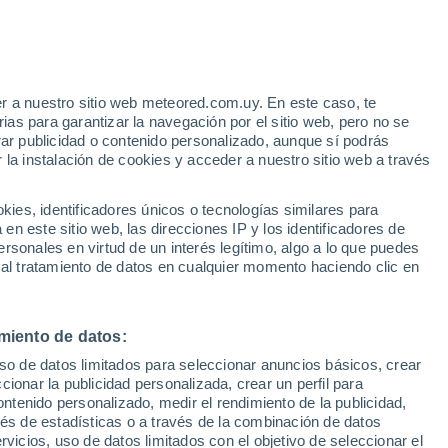
e
r a nuestro sitio web meteored.com.uy. En este caso, te
:
21%
as para garantizar la navegación por el sitio web, pero no se
rar publicidad o contenido personalizado, aunque sí podrás
 la instalación de cookies y acceder a nuestro sitio web a través
 el
es, identificadores únicos o tecnologías similares para
a
n este sitio web, las direcciones IP y los identificadores de
rsonales en virtud de un interés legítimo, algo a lo que puedes
Radar de lluvia
Satélites
Modelos
 al tratamiento de datos en cualquier momento haciendo clic en
miento de datos:
Martes
Miércoles
Jueves
Viernes
uso de datos limitados para seleccionar anuncios básicos, crear
11 Ago
12 Ago
13 Ago
14 Ago
ccionar la publicidad personalizada, crear un perfil para
ontenido personalizado, medir el rendimiento de la publicidad,
vés de estadísticas o a través de la combinación de datos
rvicios, uso de datos limitados con el objetivo de seleccionar el
90%
90%
90%
90%