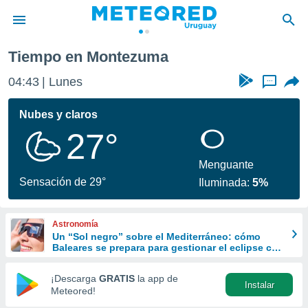
Tiempo en Montezuma
privacidad
04:43
Lunes
...
o de
om.uy
com.uy) ha
Nubes y claros
ado por
27°
es para
ue la
 que se
Menguante
e calidad.
Sensación de 29°
Iluminada:
5%
eder a este
ediante las
opciones:
Astronomía
Un “Sol negro” sobre el Mediterráneo: cómo
ookies y
Baleares se prepara para gestionar el eclipse con
e forma
turismo responsable
¡Descarga
GRATIS
la app de
Instalar
d digital
Meteored!
ada, basada