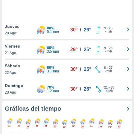
ste abono
 botón
.
Jueves
80%
9
-
25
30°
/
26°
nto,
5.1 mm
km/h
20 Ago
cios
Viernes
kies,
80%
9
-
23
29°
/
25°
3.5 mm
km/h
21 Ago
ores únicos
as similares
nar,
Sábado
80%
8
-
27
30°
/
25°
rocesar
3.1 mm
km/h
22 Ago
onales como
 este sitio
Domingo
recciones IP
70%
21
-
38
30°
/
26°
1.2 mm
km/h
23 Ago
ficadores de
 posible
s
Gráficas del tiempo
 traten tus
nales en
 interés
31°
31°
31°
31°
31°
30°
go a lo que
30°
30°
30°
30°
30°
29°
29°
nerte. Para