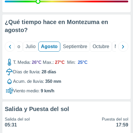
ados con el
 seleccionar
o.
calización
¿Qué tiempo hace en Montezuma en
precisa e
agosto
?
ión mediante
, publicidad
yo
Junio
Julio
Agosto
Septiembre
Octubre
Noviemb
dos,
 publicidad
T. Media:
26°C
Max.:
27°C
Min:
25°C
,
Días de lluvia:
28
días
ón de
 desarrollo
Acum. de lluvia:
350 mm
s.
Viento medio:
9 km/h
tros 1199
ios
Salida y Puesta del sol
Salida del sol
Puesta del sol
05:31
17:59