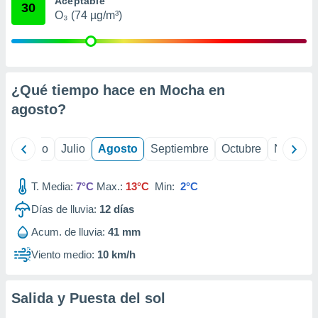
Aceptable
ados con el
30
 seleccionar
O₃ (74 µg/m³)
o.
calización
precisa e
ión mediante
¿Qué tiempo hace en Mocha en
, publicidad
agosto
?
dos,
 publicidad
yo
Junio
Julio
Agosto
Septiembre
Octubre
Noviemb
,
ón de
 desarrollo
T. Media:
7°C
Max.:
13°C
Min:
2°C
s.
Días de lluvia:
12
días
tros 1199
Acum. de lluvia:
41 mm
ios
Viento medio:
10 km/h
Salida y Puesta del sol