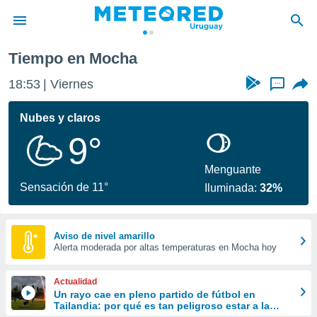
Tiempo en Mocha
privacidad
18:53
Viernes
...
o de
om.uy
com.uy) ha
Nubes y claros
ado por
9°
es para
ue la
 que se
Menguante
e calidad.
Sensación de 11°
Iluminada:
32%
eder a este
ediante las
opciones:
Aviso de nivel amarillo
Alerta moderada por altas temperaturas en Mocha hoy
ookies y
e forma
Actualidad
d digital
Un rayo cae en pleno partido de fútbol en
Tailandia: por qué es tan peligroso estar a la
ada, basada