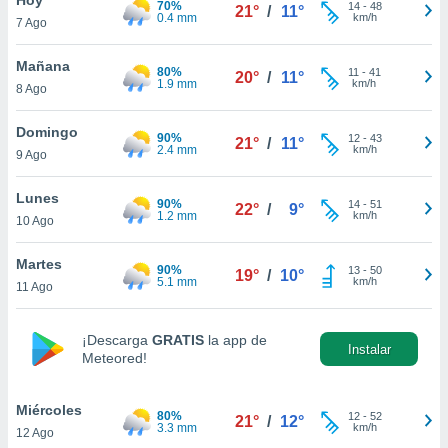
70%
ublicidad y
14
-
48
21°
/
11°
0.4 mm
km/h
7 Ago
do en
 mismo.
Mañana
80%
11
-
41
20°
/
11°
sultar más
1.9 mm
km/h
8 Ago
 en nuestra
 Cookies
y
Domingo
90%
12
-
43
ualquier
21°
/
11°
2.4 mm
km/h
9 Ago
ento
 botón
Lunes
90%
14
-
51
22°
/
9°
ación de
1.2 mm
km/h
10 Ago
kies
 disponible
Martes
90%
13
-
50
e nuestra
19°
/
10°
5.1 mm
km/h
11 Ago
.
IVAMENTE,
¡Descarga
GRATIS
la app de
Instalar
Meteored!
as
 a cookies
Miércoles
80%
12
-
52
21°
/
12°
3.3 mm
km/h
12 Ago
 no aceptar