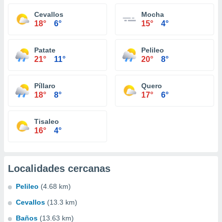
Cevallos
Mocha
18°
6°
15°
4°
Patate
Pelileo
21°
11°
20°
8°
Píllaro
Quero
18°
8°
17°
6°
Tisaleo
16°
4°
Localidades cercanas
Pelileo
(4.68 km)
Cevallos
(13.3 km)
Baños
(13.63 km)