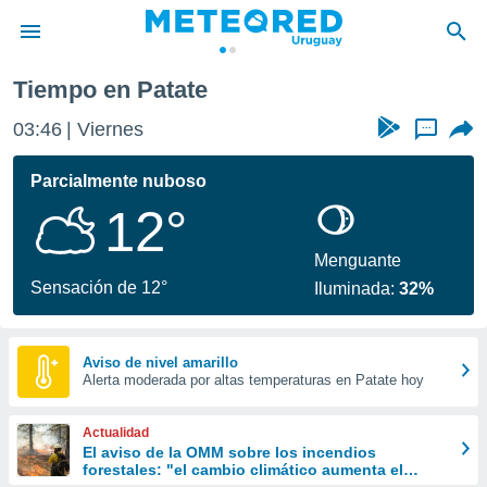
Tiempo en Patate
privacidad
03:46
Viernes
...
o de
om.uy
com.uy) ha
Parcialmente nuboso
ado por
12°
es para
ue la
 que se
Menguante
e calidad.
Sensación de 12°
Iluminada:
32%
eder a este
ediante las
opciones:
Aviso de nivel amarillo
Alerta moderada por altas temperaturas en Patate hoy
ookies y
e forma
Actualidad
d digital
El aviso de la OMM sobre los incendios
forestales: "el cambio climático aumenta el
ada, basada