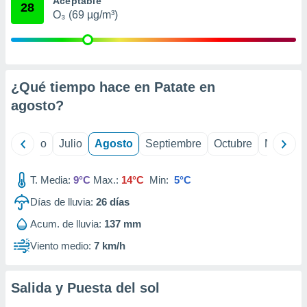
Aceptable
ados con el
28
 seleccionar
O₃ (69 µg/m³)
o.
calización
precisa e
ión mediante
¿Qué tiempo hace en Patate en
, publicidad
agosto
?
dos,
 publicidad
yo
Junio
Julio
Agosto
Septiembre
Octubre
Noviemb
,
ón de
 desarrollo
T. Media:
9°C
Max.:
14°C
Min:
5°C
s.
Días de lluvia:
26
días
tros 1199
Acum. de lluvia:
137 mm
ios
Viento medio:
7 km/h
Salida y Puesta del sol