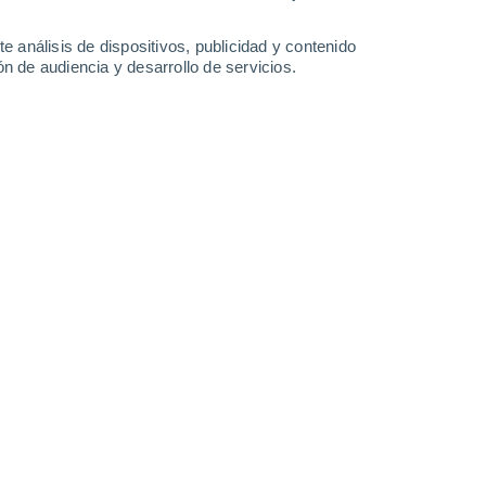
33°
/
21°
34°
/
21°
35°
/
23°
36°
/
22°
e análisis de dispositivos, publicidad y contenido
n de audiencia y desarrollo de servicios.
-
48
km/h
12
-
40
km/h
12
-
40
km/h
10
-
36
km/h
sto
Norte
0 Bajo
4
-
15 km/h
FPS:
no
Norte
1 Bajo
4
-
14 km/h
FPS:
no
Sureste
2 Bajo
2
-
14 km/h
FPS:
no
Sur
3 Medio
5
-
18 km/h
FPS:
6-10