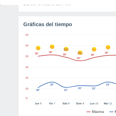
Luz diurna restante
13h 45m
Gráficas del tiempo
45
40
36°
35°
35°
35°
34°
35
33°
30
25
23°
23°
21°
20
21°
20°
21°
°C
Jue
6
Vie
7
Sáb
8
Dom
9
Lun
10
Mar
11
Máxima