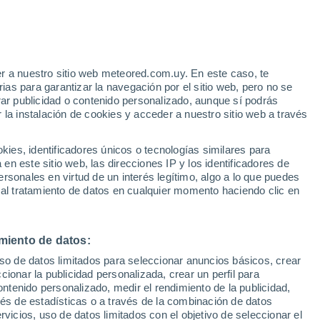
Aviso de nivel amarillo
Alerta moderada por altas
temperaturas en Mombeltrán hoy
r a nuestro sitio web meteored.com.uy. En este caso, te
h
as para garantizar la navegación por el sitio web, pero no se
rar publicidad o contenido personalizado, aunque sí podrás
 la instalación de cookies y acceder a nuestro sitio web a través
e
es, identificadores únicos o tecnologías similares para
n este sitio web, las direcciones IP y los identificadores de
rsonales en virtud de un interés legítimo, algo a lo que puedes
Radar de lluvia
Satélites
Modelos
 al tratamiento de datos en cualquier momento haciendo clic en
miento de datos:
omingo
Lunes
Martes
Miércoles
uso de datos limitados para seleccionar anuncios básicos, crear
9 Ago
10 Ago
11 Ago
12 Ago
ccionar la publicidad personalizada, crear un perfil para
ontenido personalizado, medir el rendimiento de la publicidad,
vés de estadísticas o a través de la combinación de datos
rvicios, uso de datos limitados con el objetivo de seleccionar el