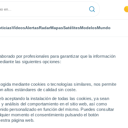
ticias
Vídeos
Alertas
Radar
Mapas
Satélites
Modelos
Mundo
borado por profesionales para garantizar que la información
ediante las siguientes opciones:
Mombeltrán
ecogida mediante cookies o tecnologías similares, nos permite
on altos estándares de calidad sin coste.
eb aceptando la instalación de todas las cookies, ya sean
 y análisis del comportamiento en el sitio web, así como
...
ntenido personalizado en función del mismo. Puedes consultar
alquier momento el consentimiento pulsando el botón
Por hora
uestra página web.
Cielos despejados en las
próximas horas