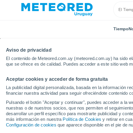
Tiempo
No
Aviso de privacidad
El contenido de Meteored.com.uy (meteored.com.uy) ha sido ela
que se ofrece es de calidad. Puedes acceder a este sitio web m
Aceptar cookies y acceder de forma gratuita
Inicio
España
Castilla y León
Provincia de Ávila
La publicidad digital personalizada, basada en la información r
financiar nuestra actividad para seguir ofreciéndote contenido c
Tiempo en Mombeltrán
Pulsando el botón "Aceptar y continuar", puedes acceder a la w
nuestras o de nuestros socios, que nos permiten el seguimiento
08:13
Jueves
desarrollar un perfil específico para mostrarte publicidad y co
más información en nuestra
Política de Cookies
y retirar en cu
Configuración de cookies
que aparece disponible en el pie de n
Soleado