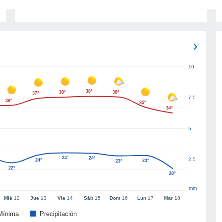
10
38°
38°
38°
37°
7.5
36°
35°
34°
5
24°
24°
2.5
24°
23°
23°
22°
20°
mm
Mié
12
Jue
13
Vie
14
Sáb
15
Dom
16
Lun
17
Mar
18
Mínima
Precipitación