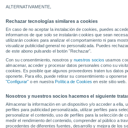
22°
ALTERNATIVAMENTE,
Rechazar tecnologías similares a cookies
Norte
En caso de no aceptar la instalación de cookies, puedes accede
Sensación de 22°
4
-
15 km/
informamos de que solo se instalarán cookies que sean necesari
utilizarán cookies para analizar el comportamiento ni para most
visualizar publicidad general no personalizada. Puedes rechazar
de este abono pulsando el botón "Rechazar".
Ciencia
Océanos que se sobrecalientan, suelos que s
Con su consentimiento, nosotros y
nuestros socios
usamos cooki
queman: dos caras de la misma alteración
almacenar, acceder y procesar datos personales como su visita e
climática
cookies. Es posible que algunos proveedores traten tus datos pe
Tiempo 1 - 7 días
Actualidad
Mapa de temperatura
oponerte. Para ello, puede retirar su consentimiento u oponerse
"Configurar"
o en nuestra
Política de Cookies
en este sitio web.
Nosotros y nuestros socios hacemos el siguiente trata
Mañana
Sábado
D
Hoy
Almacenar la información en un dispositivo y/o acceder a ella, 
7 Ago
8 Ago
6 Ago
perfiles para publicidad personalizada, utilizar perfiles para sele
personalizar el contenido, uso de perfiles para la selección de c
medir el rendimiento del contenido, comprender al público a tra
procedentes de diferentes fuentes, desarrollo y mejora de los se