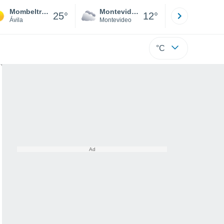
Mombeltrán
Montevideo
Maldonad
25°
12°
Ávila
Montevideo
Maldonado
°C