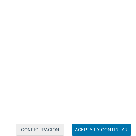
Calendario lunar
Lun
Mar
Mié
Jue
Vie
Sáb
Dom
6
7
8
9
10
11
12
13
14
15
16
17
18
19
CONFIGURACIÓN
ACEPTAR Y CONTINUAR