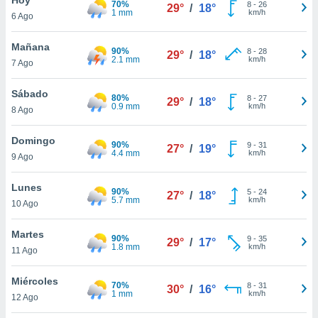
70%
ublicidad y
8
-
26
29°
/
18°
1 mm
km/h
6 Ago
do en
 mismo.
Mañana
90%
8
-
28
29°
/
18°
sultar más
2.1 mm
km/h
7 Ago
 en nuestra
 Cookies
y
Sábado
80%
8
-
27
ualquier
29°
/
18°
0.9 mm
km/h
8 Ago
ento
 botón
Domingo
90%
9
-
31
27°
/
19°
ación de
4.4 mm
km/h
9 Ago
kies
 disponible
Lunes
90%
5
-
24
e nuestra
27°
/
18°
5.7 mm
km/h
10 Ago
.
Martes
IVAMENTE,
90%
9
-
35
29°
/
17°
1.8 mm
km/h
11 Ago
as
Miércoles
70%
8
-
31
30°
/
16°
 a cookies
1 mm
km/h
12 Ago
 no aceptar