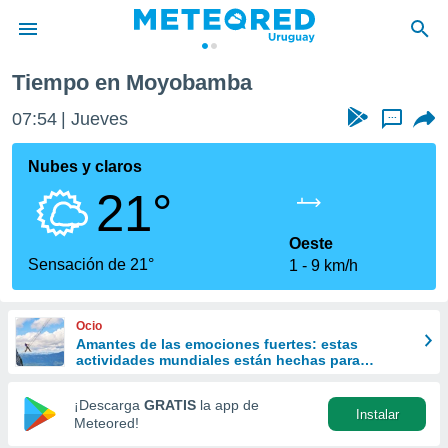
Tiempo en Moyobamba
privacidad
07:54
Jueves
...
o de
om.uy
com.uy) ha
Nubes y claros
ado por
21°
es para
ue la
 que se
Oeste
e calidad.
Sensación de 21°
1
9 km/h
eder a este
ediante las
opciones:
Ocio
Amantes de las emociones fuertes: estas
ookies y
actividades mundiales están hechas para
e forma
ustedes
¡Descarga
GRATIS
la app de
Instalar
d digital
Meteored!
ada, basada