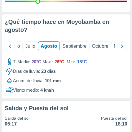
ados con el
 seleccionar
o.
calización
¿Qué tiempo hace en Moyobamba en
precisa e
agosto
?
ión mediante
, publicidad
yo
Junio
Julio
Agosto
Septiembre
Octubre
Noviemb
dos,
 publicidad
T. Media:
20°C
Max.:
26°C
Min:
15°C
,
Días de lluvia:
23
días
ón de
 desarrollo
Acum. de lluvia:
101 mm
s.
Viento medio:
4 km/h
tros 1199
ios
Salida y Puesta del sol
Salida del sol
Puesta del sol
06:17
18:10