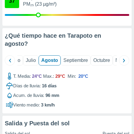
37
ados con el
PM₂₅ (23 µg/m³)
 seleccionar
o.
calización
precisa e
ión mediante
¿Qué tiempo hace en Tarapoto en
agosto
?
, publicidad
dos,
yo
Junio
Julio
Agosto
Septiembre
Octubre
Noviemb
 publicidad
,
ón de
T. Media:
24°C
Max.:
29°C
Min:
20°C
 desarrollo
s.
Días de lluvia:
16
días
tros 1199
Acum. de lluvia:
96 mm
ios
Viento medio:
3 km/h
Salida y Puesta del sol
Salida del sol
Puesta del sol