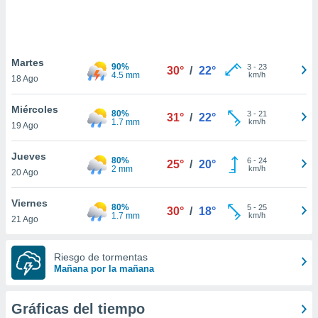
ste abono
 botón
.
Martes
90%
3
-
23
30°
/
22°
nto,
4.5 mm
km/h
18 Ago
cios
Miércoles
kies,
80%
3
-
21
31°
/
22°
1.7 mm
km/h
19 Ago
ores únicos
as similares
nar,
Jueves
80%
6
-
24
25°
/
20°
rocesar
2 mm
km/h
20 Ago
onales como
 este sitio
Viernes
recciones IP
80%
5
-
25
30°
/
18°
1.7 mm
km/h
21 Ago
ficadores de
 posible
s
Riesgo de tormentas
 traten tus
Mañana por la mañana
nales en
 interés
go a lo que
Gráficas del tiempo
nerte. Para