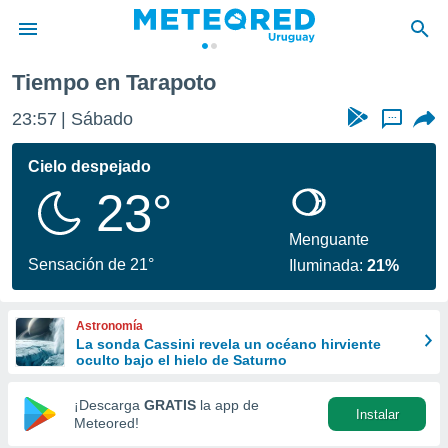
Tiempo en Tarapoto
privacidad
23:57
Sábado
...
o de
om.uy
com.uy) ha
Cielo despejado
ado por
23°
es para
ue la
 que se
Menguante
e calidad.
Sensación de 21°
Iluminada:
21%
eder a este
ediante las
opciones:
Astronomía
La sonda Cassini revela un océano hirviente
ookies y
oculto bajo el hielo de Saturno
e forma
¡Descarga
GRATIS
la app de
Instalar
d digital
Meteored!
ada, basada