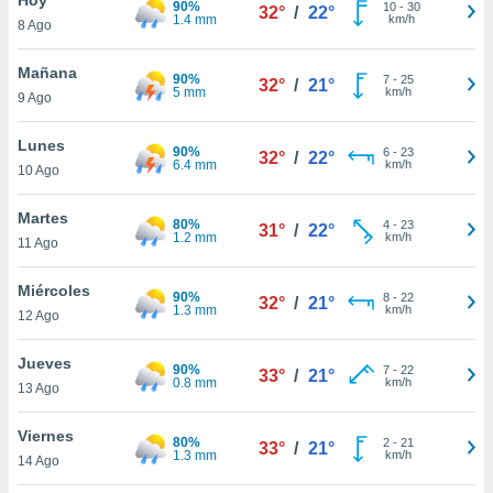
90%
ublicidad y
10
-
30
32°
/
22°
1.4 mm
km/h
8 Ago
do en
 mismo.
Mañana
90%
7
-
25
32°
/
21°
sultar más
5 mm
km/h
9 Ago
 en nuestra
 Cookies
y
Lunes
90%
6
-
23
ualquier
32°
/
22°
6.4 mm
km/h
10 Ago
ento
 botón
Martes
80%
4
-
23
31°
/
22°
ación de
1.2 mm
km/h
11 Ago
kies
 disponible
Miércoles
90%
8
-
22
e nuestra
32°
/
21°
1.3 mm
km/h
12 Ago
.
Jueves
IVAMENTE,
90%
7
-
22
33°
/
21°
0.8 mm
km/h
13 Ago
as
Viernes
80%
2
-
21
33°
/
21°
 a cookies
1.3 mm
km/h
14 Ago
 no aceptar