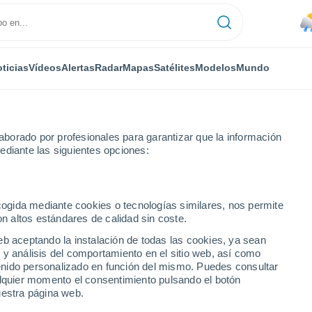
ticias
Vídeos
Alertas
Radar
Mapas
Satélites
Modelos
Mundo
borado por profesionales para garantizar que la información
ediante las siguientes opciones:
ecogida mediante cookies o tecnologías similares, nos permite
on altos estándares de calidad sin coste.
d Naga
eb aceptando la instalación de todas las cookies, ya sean
 y análisis del comportamiento en el sitio web, así como
...
ntenido personalizado en función del mismo. Puedes consultar
alquier momento el consentimiento pulsando el botón
Por hora
uestra página web.
Lluvias débiles en las próximas
horas