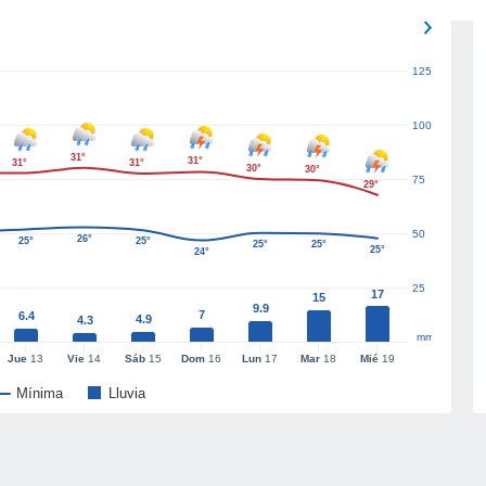
125
100
31°
31°
31°
31°
30°
30°
75
29°
50
26°
25°
25°
25°
25°
25°
24°
25
17
15
9.9
7
6.4
4.9
4.3
mm
Jue
13
Vie
14
Sáb
15
Dom
16
Lun
17
Mar
18
Mié
19
Mínima
Lluvia