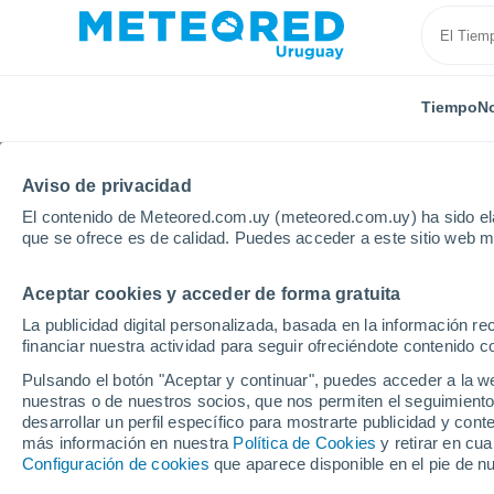
Tiempo
No
Aviso de privacidad
El contenido de Meteored.com.uy (meteored.com.uy) ha sido ela
que se ofrece es de calidad. Puedes acceder a este sitio web m
Aceptar cookies y acceder de forma gratuita
Inicio
Filipinas
Luzon Island Naga
La publicidad digital personalizada, basada en la información r
financiar nuestra actividad para seguir ofreciéndote contenido c
Tiempo en Luzon Islan
Pulsando el botón "Aceptar y continuar", puedes acceder a la w
nuestras o de nuestros socios, que nos permiten el seguimiento
07:22
Viernes
desarrollar un perfil específico para mostrarte publicidad y co
más información en nuestra
Política de Cookies
y retirar en cu
Configuración de cookies
que aparece disponible en el pie de n
Lluvia débil