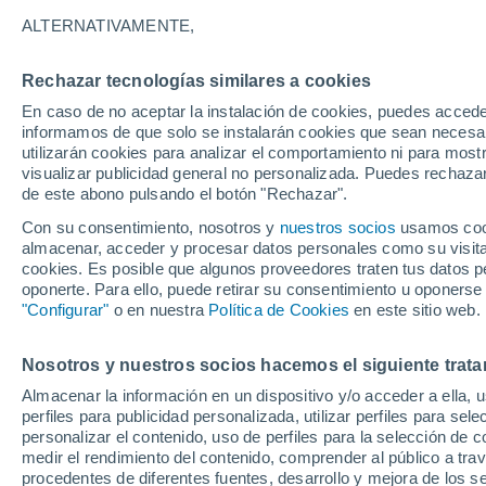
26°
ALTERNATIVAMENTE,
Rechazar tecnologías similares a cookies
60%
En caso de no aceptar la instalación de cookies, puedes accede
Sensación de 27°
0.4 mm
informamos de que solo se instalarán cookies que sean necesari
utilizarán cookies para analizar el comportamiento ni para most
visualizar publicidad general no personalizada. Puedes rechazar
de este abono pulsando el botón "Rechazar".
Actualidad
El aviso de la OMM sobre los incendios fores
Con su consentimiento, nosotros y
nuestros socios
usamos cooki
"el cambio climático aumenta el riesgo, pero
almacenar, acceder y procesar datos personales como su visita e
es el único culpable
cookies. Es posible que algunos proveedores traten tus datos pe
Tiempo 1 - 7 días
Radar de lluvia
Actualidad
Mapa
oponerte. Para ello, puede retirar su consentimiento u oponerse
"Configurar"
o en nuestra
Política de Cookies
en este sitio web.
Nosotros y nuestros socios hacemos el siguiente trata
Mañana
Domingo
Hoy
Almacenar la información en un dispositivo y/o acceder a ella, 
8 Ago
9 Ago
7 Ago
perfiles para publicidad personalizada, utilizar perfiles para sele
personalizar el contenido, uso de perfiles para la selección de c
medir el rendimiento del contenido, comprender al público a tra
procedentes de diferentes fuentes, desarrollo y mejora de los se
90%
90%
90%