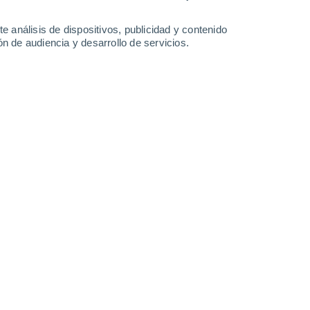
8 mm
8 mm
6 mm
6.4 mm
31°
/
26°
31°
/
26°
31°
/
25°
31°
/
25°
e análisis de dispositivos, publicidad y contenido
n de audiencia y desarrollo de servicios.
-
61
km/h
23
-
51
km/h
22
-
50
km/h
22
-
51
km/h
 de agosto
Sureste
1 Bajo
5
-
19 km/h
FPS:
no
Suroeste
2 Bajo
15
-
31 km/h
FPS:
no
Suroeste
4 Medio
10
-
36 km/h
FPS:
6-10
Suroeste
9 ¡Muy Alto!
21
-
48 km/h
FPS:
25-50