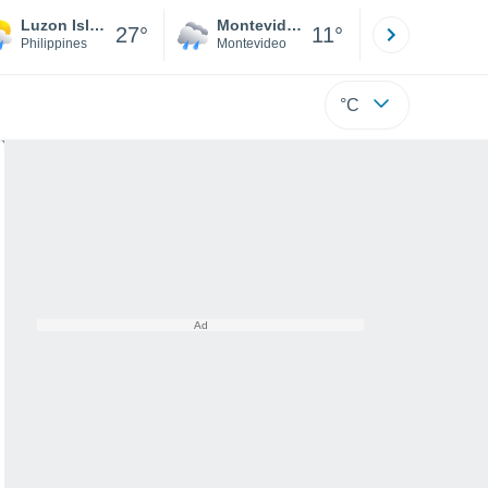
Luzon Island Naga
Montevideo
Maldonad
27°
11°
Philippines
Montevideo
Maldonado
°C