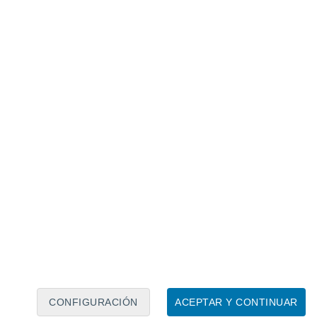
Calendario lunar
Lun
Mar
Mié
Jue
Vie
Sáb
Dom
7
8
9
10
11
12
13
14
15
16
17
18
19
20
CONFIGURACIÓN
ACEPTAR Y CONTINUAR