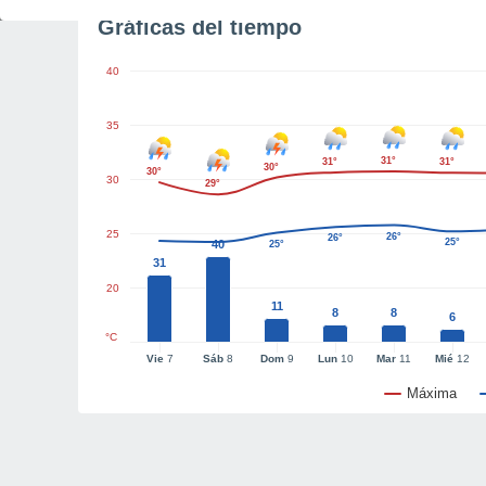
Gráficas del tiempo
40
35
31°
31°
31°
30°
30°
30
29°
25
26°
26°
25°
40
25°
31
20
11
8
8
6
°C
Vie
7
Sáb
8
Dom
9
Lun
10
Mar
11
Mié
12
Máxima