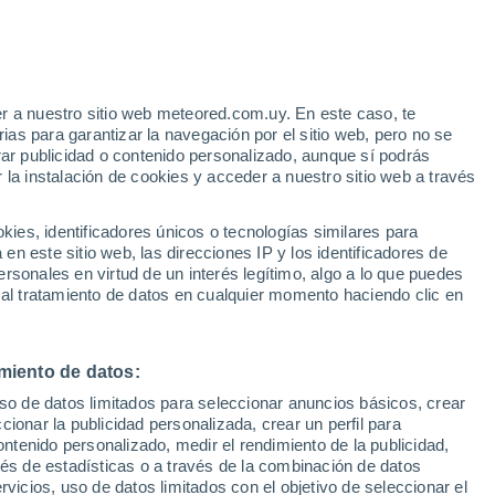
Huracán
Dolphin A 1.653 kms de distancia
r a nuestro sitio web meteored.com.uy. En este caso, te
as para garantizar la navegación por el sitio web, pero no se
rar publicidad o contenido personalizado, aunque sí podrás
 la instalación de cookies y acceder a nuestro sitio web a través
tales:
es, identificadores únicos o tecnologías similares para
 no
n este sitio web, las direcciones IP y los identificadores de
rsonales en virtud de un interés legítimo, algo a lo que puedes
 de lluvia
Satélites
Modelos
 al tratamiento de datos en cualquier momento haciendo clic en
miento de datos:
Lunes
Martes
Miércoles
Jueves
uso de datos limitados para seleccionar anuncios básicos, crear
10 Ago
11 Ago
12 Ago
13 Ago
ccionar la publicidad personalizada, crear un perfil para
ontenido personalizado, medir el rendimiento de la publicidad,
vés de estadísticas o a través de la combinación de datos
rvicios, uso de datos limitados con el objetivo de seleccionar el
90%
90%
90%
90%