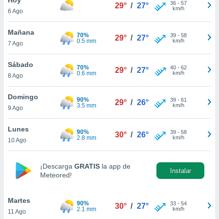
ublicidad y
36
-
57
29°
/
27°
km/h
6 Ago
do en
 mismo.
Mañana
70%
39
-
58
29°
/
27°
sultar más
0.5 mm
km/h
7 Ago
 en nuestra
 Cookies
y
Sábado
70%
40
-
62
ualquier
29°
/
27°
0.6 mm
km/h
8 Ago
ento
 botón
Domingo
90%
39
-
61
29°
/
26°
ación de
3.5 mm
km/h
9 Ago
kies
 disponible
Lunes
90%
39
-
58
e nuestra
30°
/
26°
2.8 mm
km/h
10 Ago
.
IVAMENTE,
¡Descarga
GRATIS
la app de
Instalar
Meteored!
as
 a cookies
Martes
90%
33
-
54
30°
/
27°
2.1 mm
km/h
11 Ago
 no aceptar