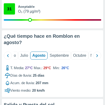
ados con el
 seleccionar
Aceptable
31
o.
O₃ (79 µg/m³)
calización
precisa e
ión mediante
, publicidad
¿Qué tiempo hace en Romblon en
agosto
?
dos,
 publicidad
,
yo
Junio
Julio
Agosto
Septiembre
Octubre
Noviemb
ón de
 desarrollo
s.
T. Media:
27°C
Max.:
29°C
Min:
26°C
tros 1199
Días de lluvia:
25
días
ios
Acum. de lluvia:
207 mm
Viento medio:
20 km/h
Salida y Puesta del sol