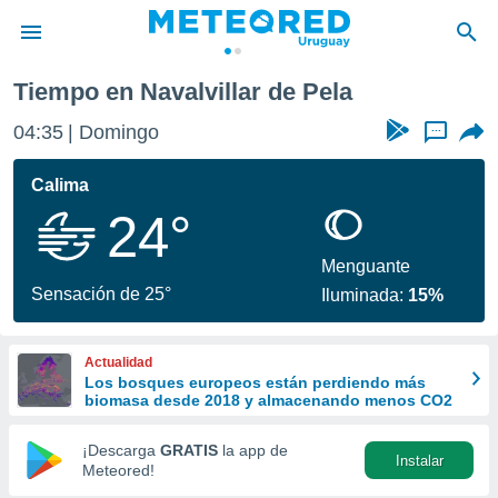
villar de Pela
Tiempo en Navalvillar de Pela
privacidad
04:35
Domingo
...
o de
om.uy
com.uy) ha
Calima
ado por
24°
es para
ue la
 que se
Menguante
e calidad.
Sensación de 25°
Iluminada:
15%
eder a este
ediante las
opciones:
Actualidad
Los bosques europeos están perdiendo más
ookies y
biomasa desde 2018 y almacenando menos CO2
e forma
¡Descarga
GRATIS
la app de
Instalar
d digital
Meteored!
ada, basada