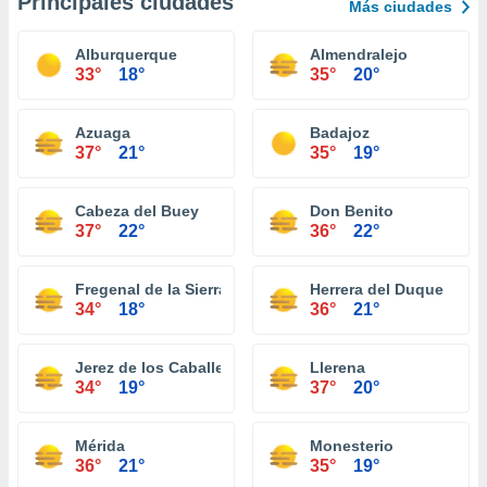
Principales ciudades
Más ciudades
Alburquerque
Almendralejo
33°
18°
35°
20°
Azuaga
Badajoz
37°
21°
35°
19°
Cabeza del Buey
Don Benito
37°
22°
36°
22°
Fregenal de la Sierra
Herrera del Duque
34°
18°
36°
21°
Jerez de los Caballeros
Llerena
34°
19°
37°
20°
Mérida
Monesterio
36°
21°
35°
19°