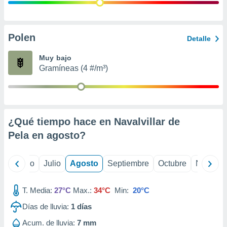
ados con el
 seleccionar
o.
calización
Polen
Detalle
precisa e
ión mediante
Muy bajo
Gramíneas (4 #/m³)
, publicidad
dos,
 publicidad
,
¿Qué tiempo hace en Navalvillar de
ón de
 desarrollo
Pela en
agosto
?
s.
tros 1199
yo
Junio
Julio
Agosto
Septiembre
Octubre
Noviemb
ios
T. Media:
27°C
Max.:
34°C
Min:
20°C
Días de lluvia:
1
días
Acum. de lluvia:
7 mm