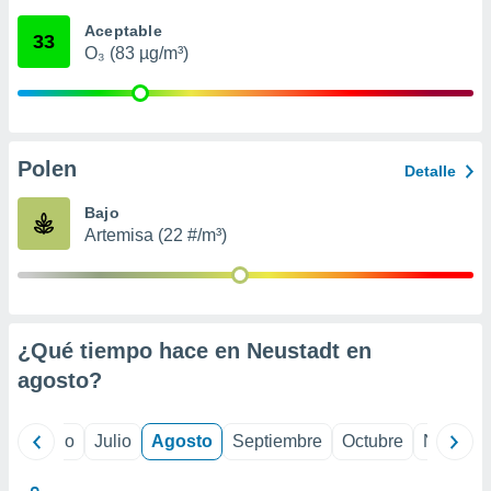
ados con el
 seleccionar
Aceptable
33
o.
O₃ (83 µg/m³)
calización
precisa e
ión mediante
, publicidad
Polen
Detalle
dos,
Bajo
 publicidad
Artemisa (22 #/m³)
,
ón de
 desarrollo
s.
tros 1199
¿Qué tiempo hace en Neustadt en
ios
agosto
?
yo
Junio
Julio
Agosto
Septiembre
Octubre
Noviemb