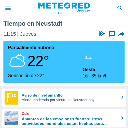
Tiempo en Neustadt
privacidad
11:16
Jueves
...
o de
om.uy
com.uy) ha
Parcialmente nuboso
ado por
22°
es para
ue la
 que se
Oeste
e calidad.
Sensación de 22°
16
35 km/h
eder a este
ediante las
opciones:
Aviso de nivel amarillo
Alerta moderada por viento en Neustadt hoy
ookies y
e forma
Ocio
d digital
Amantes de las emociones fuertes: estas
actividades mundiales están hechas para
ada, basada