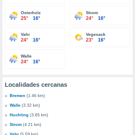
Osterholz
Strom
25°
16°
24°
16°
Vahr
Vegesack
24°
16°
23°
16°
Walle
24°
16°
Localidades cercanas
Bremen
(1.46 km)
Walle
(3.32 km)
Huchting
(3.65 km)
Strom
(4.21 km)
Vahr
(5.59 km)