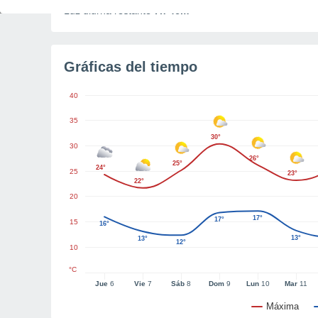
Luz diurna restante
7h 46m
Gráficas del tiempo
40
35
30°
30
26°
25°
24°
25
23°
22°
20
17°
17°
15
16°
13°
13°
12°
10
°C
Jue
6
Vie
7
Sáb
8
Dom
9
Lun
10
Mar
11
Máxima