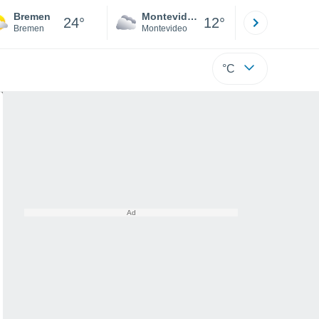
Bremen
Montevideo
Maldonad
24°
12°
Bremen
Montevideo
Maldonado
°C