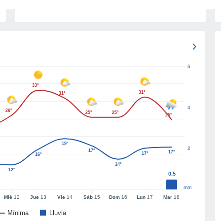
6
33°
31°
31°
4
26°
25°
25°
25°
19°
2
17°
17°
17°
16°
14°
12°
0.5
mm
Mié
12
Jue
13
Vie
14
Sáb
15
Dom
16
Lun
17
Mar
18
Mínima
Lluvia