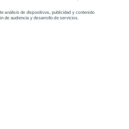
30°
/
17°
26°
/
17°
23°
/
13°
26°
/
12°
e análisis de dispositivos, publicidad y contenido
n de audiencia y desarrollo de servicios.
-
33
km/h
22
-
48
km/h
13
-
30
km/h
13
-
28
km/h
Oeste
5 Medio
21
-
47 km/h
FPS:
6-10
Oeste
5 Medio
22
-
47 km/h
FPS:
6-10
Oeste
4 Medio
23
-
49 km/h
FPS:
6-10
Oeste
2 Bajo
23
-
49 km/h
FPS:
no