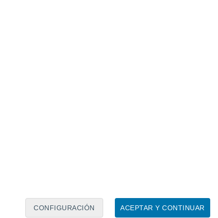
Calendario lunar
Lun
Mar
Mié
Jue
Vie
Sáb
Dom
6
7
8
9
10
11
12
13
14
15
16
17
18
19
CONFIGURACIÓN
ACEPTAR Y CONTINUAR