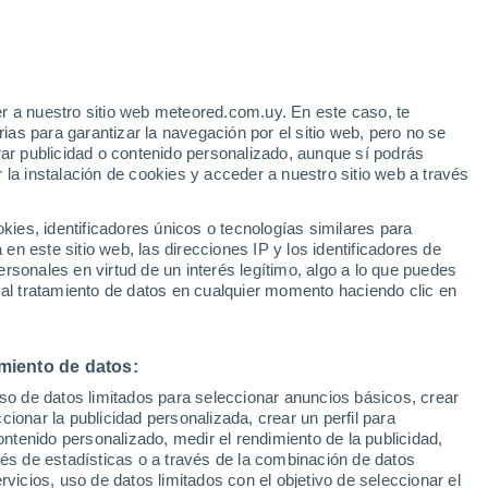
Aviso de nivel amarillo
Alerta moderada por viento en
Bremen hoy
r a nuestro sitio web meteored.com.uy. En este caso, te
/h
as para garantizar la navegación por el sitio web, pero no se
rar publicidad o contenido personalizado, aunque sí podrás
 la instalación de cookies y acceder a nuestro sitio web a través
es, identificadores únicos o tecnologías similares para
edes
n este sitio web, las direcciones IP y los identificadores de
rsonales en virtud de un interés legítimo, algo a lo que puedes
Radar de lluvia
Satélites
Modelos
 al tratamiento de datos en cualquier momento haciendo clic en
miento de datos:
omingo
Lunes
Martes
Miércoles
uso de datos limitados para seleccionar anuncios básicos, crear
9 Ago
10 Ago
11 Ago
12 Ago
ccionar la publicidad personalizada, crear un perfil para
ontenido personalizado, medir el rendimiento de la publicidad,
vés de estadísticas o a través de la combinación de datos
rvicios, uso de datos limitados con el objetivo de seleccionar el