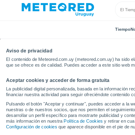
Tiempo
No
Aviso de privacidad
El contenido de Meteored.com.uy (meteored.com.uy) ha sido ela
que se ofrece es de calidad. Puedes acceder a este sitio web m
Aceptar cookies y acceder de forma gratuita
Inicio
Alemania
Ciudad-Estado de Bremen
Bre
La publicidad digital personalizada, basada en la información r
financiar nuestra actividad para seguir ofreciéndote contenido c
Tiempo en Bremen
Pulsando el botón "Aceptar y continuar", puedes acceder a la w
nuestras o de nuestros socios, que nos permiten el seguimiento
14:05
Jueves
desarrollar un perfil específico para mostrarte publicidad y co
más información en nuestra
Política de Cookies
y retirar en cu
Configuración de cookies
que aparece disponible en el pie de n
Nubes y claros