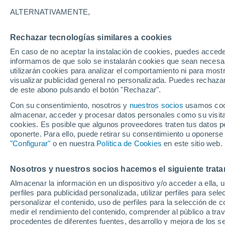
24°
ALTERNATIVAMENTE,
Rechazar tecnologías similares a cookies
Oeste
En caso de no aceptar la instalación de cookies, puedes accede
Sensación de 25°
21
-
47 km
informamos de que solo se instalarán cookies que sean necesari
utilizarán cookies para analizar el comportamiento ni para most
visualizar publicidad general no personalizada. Puedes rechazar
de este abono pulsando el botón "Rechazar".
Ocio
Amantes de las emociones fuertes: estas
Con su consentimiento, nosotros y
nuestros socios
usamos cooki
actividades mundiales están hechas para ust
almacenar, acceder y procesar datos personales como su visita e
cookies. Es posible que algunos proveedores traten tus datos pe
Tiempo 1 - 7 días
Actualidad
Mapa de nubosidad
oponerte. Para ello, puede retirar su consentimiento u oponerse
"Configurar"
o en nuestra
Política de Cookies
en este sitio web.
Nosotros y nuestros socios hacemos el siguiente trata
Mañana
Sábado
D
Hoy
Almacenar la información en un dispositivo y/o acceder a ella, 
7 Ago
8 Ago
6 Ago
perfiles para publicidad personalizada, utilizar perfiles para sele
personalizar el contenido, uso de perfiles para la selección de c
medir el rendimiento del contenido, comprender al público a tra
procedentes de diferentes fuentes, desarrollo y mejora de los se
30%