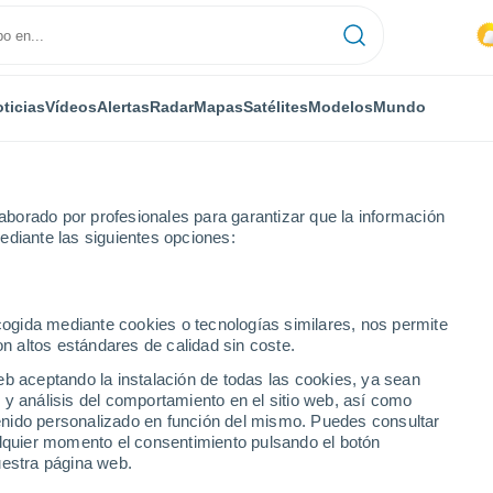
ticias
Vídeos
Alertas
Radar
Mapas
Satélites
Modelos
Mundo
borado por profesionales para garantizar que la información
ediante las siguientes opciones:
men
ecogida mediante cookies o tecnologías similares, nos permite
on altos estándares de calidad sin coste.
eb aceptando la instalación de todas las cookies, ya sean
 y análisis del comportamiento en el sitio web, así como
...
ntenido personalizado en función del mismo. Puedes consultar
alquier momento el consentimiento pulsando el botón
Por hora
uestra página web.
Intervalos nubosos en las
próximas horas