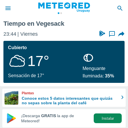
Tiempo en Vegesack
privacidad
23:44
Viernes
...
o de
om.uy
com.uy) ha
Cubierto
ado por
17°
es para
ue la
 que se
Menguante
e calidad.
Sensación de 17°
Iluminada:
35%
eder a este
ediante las
opciones:
Plantas
Conoce estos 5 datos interesantes que quizás
ookies y
no sepas sobre la planta del café
e forma
¡Descarga
GRATIS
la app de
Instalar
d digital
Meteored!
ada, basada