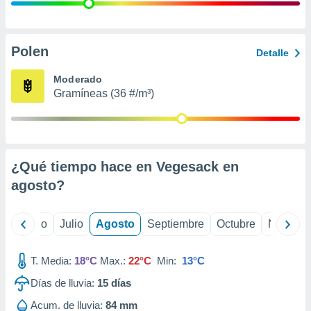
ados con el
 seleccionar
o.
calización
Polen
Detalle
precisa e
ión mediante
Moderado
Gramíneas (36 #/m³)
, publicidad
dos,
 publicidad
,
¿Qué tiempo hace en Vegesack en
ón de
 desarrollo
agosto
?
s.
tros 1199
yo
Junio
Julio
Agosto
Septiembre
Octubre
Noviemb
ios
T. Media:
18°C
Max.:
22°C
Min:
13°C
Días de lluvia:
15
días
Acum. de lluvia:
84 mm