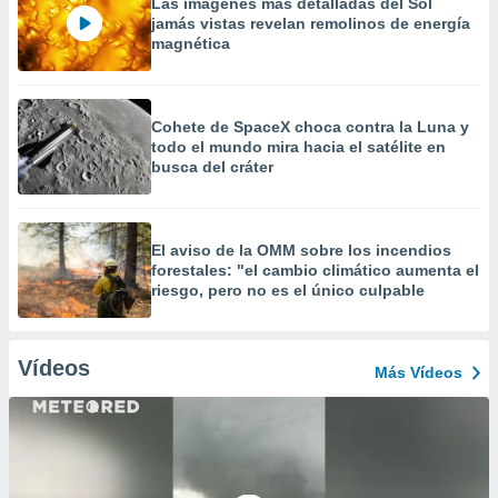
Las imágenes más detalladas del Sol
jamás vistas revelan remolinos de energía
magnética
Cohete de SpaceX choca contra la Luna y
todo el mundo mira hacia el satélite en
busca del cráter
El aviso de la OMM sobre los incendios
forestales: "el cambio climático aumenta el
riesgo, pero no es el único culpable
Vídeos
Más Vídeos