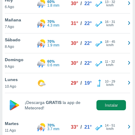
60%
ublicidad y
13
-
32
30°
/
22°
1.8 mm
km/h
6 Ago
do en
 mismo.
Mañana
70%
16
-
31
31°
/
22°
sultar más
4.3 mm
km/h
7 Ago
 en nuestra
 Cookies
y
Sábado
70%
18
-
45
ualquier
30°
/
22°
1.9 mm
km/h
8 Ago
ento
 botón
Domingo
60%
11
-
32
30°
/
22°
ación de
0.6 mm
km/h
9 Ago
kies
 disponible
Lunes
10
-
29
e nuestra
29°
/
19°
km/h
10 Ago
.
IVAMENTE,
¡Descarga
GRATIS
la app de
Instalar
Meteored!
as
 a cookies
Martes
70%
14
-
51
33°
/
21°
3.7 mm
km/h
11 Ago
 no aceptar