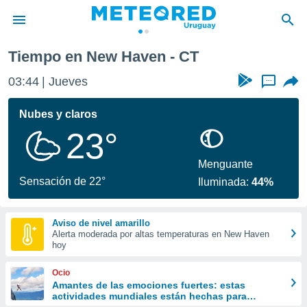
Tiempo en New Haven - CT
privacidad
03:44
Jueves
...
o de
om.uy
com.uy) ha
Nubes y claros
ado por
23°
es para
ue la
 que se
Menguante
e calidad.
Sensación de 22°
Iluminada:
44%
eder a este
ediante las
opciones:
Aviso de nivel amarillo
Alerta moderada por altas temperaturas en New Haven
ookies y
hoy
e forma
Ocio
d digital
Amantes de las emociones fuertes: estas
actividades mundiales están hechas para
ada, basada