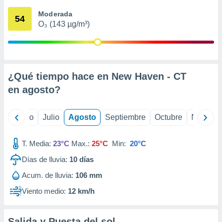
ados con el
 seleccionar
Moderada
54
o.
O₃ (143 µg/m³)
calización
precisa e
ión mediante
, publicidad
¿Qué tiempo hace en New Haven - CT
en
agosto
?
dos,
 publicidad
,
yo
Junio
Julio
Agosto
Septiembre
Octubre
Noviemb
ón de
 desarrollo
s.
T. Media:
23°C
Max.:
25°C
Min:
20°C
tros 1199
Días de lluvia:
10
días
ios
Acum. de lluvia:
106 mm
Viento medio:
12 km/h
Salida y Puesta del sol