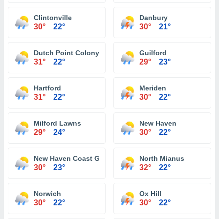
Clintonville
Danbury
30°
22°
30°
21°
Dutch Point Colony
Guilford
31°
22°
29°
23°
Hartford
Meriden
31°
22°
30°
22°
Milford Lawns
New Haven
29°
24°
30°
22°
New Haven Coast Guard Station
North Mianus
30°
23°
32°
22°
Norwich
Ox Hill
30°
22°
30°
22°