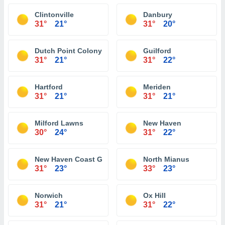
Clintonville
Danbury
31°
21°
31°
20°
Dutch Point Colony
Guilford
31°
21°
31°
22°
Hartford
Meriden
31°
21°
31°
21°
Milford Lawns
New Haven
30°
24°
31°
22°
New Haven Coast Guard Station
North Mianus
31°
23°
33°
23°
Norwich
Ox Hill
31°
21°
31°
22°