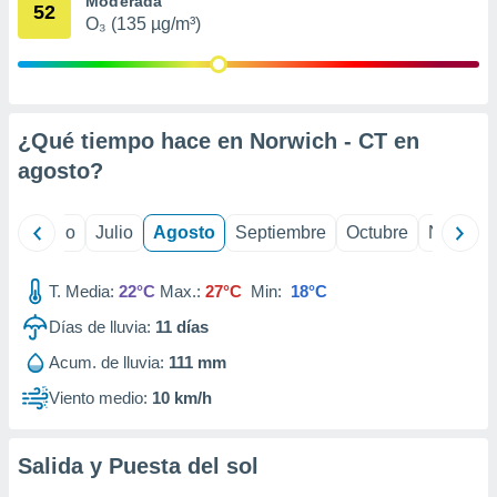
Moderada
ados con el
52
 seleccionar
O₃ (135 µg/m³)
o.
calización
precisa e
ión mediante
¿Qué tiempo hace en Norwich - CT en
, publicidad
agosto
?
dos,
 publicidad
yo
Junio
Julio
Agosto
Septiembre
Octubre
Noviemb
,
ón de
 desarrollo
T. Media:
22°C
Max.:
27°C
Min:
18°C
s.
Días de lluvia:
11
días
tros 1199
Acum. de lluvia:
111 mm
ios
Viento medio:
10 km/h
Salida y Puesta del sol