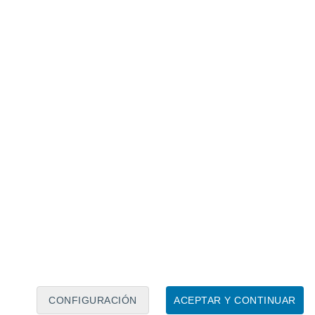
Calendario lunar
Lun
Mar
Mié
Jue
Vie
Sáb
Dom
7
8
9
10
11
12
13
14
15
16
17
18
19
20
CONFIGURACIÓN
ACEPTAR Y CONTINUAR