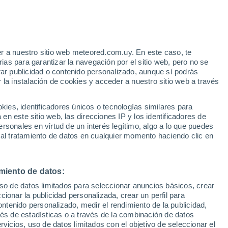
Aviso de nivel naranja
Alerta importante por tormenta en
Nida hoy
r a nuestro sitio web meteored.com.uy. En este caso, te
/h
as para garantizar la navegación por el sitio web, pero no se
rar publicidad o contenido personalizado, aunque sí podrás
 la instalación de cookies y acceder a nuestro sitio web a través
tales:
es, identificadores únicos o tecnologías similares para
 no
n este sitio web, las direcciones IP y los identificadores de
rsonales en virtud de un interés legítimo, algo a lo que puedes
Radar de lluvia
Satélites
Modelos
 al tratamiento de datos en cualquier momento haciendo clic en
miento de datos:
Lunes
Martes
Miércoles
Jueves
uso de datos limitados para seleccionar anuncios básicos, crear
10 Ago
11 Ago
12 Ago
13 Ago
ccionar la publicidad personalizada, crear un perfil para
ontenido personalizado, medir el rendimiento de la publicidad,
vés de estadísticas o a través de la combinación de datos
rvicios, uso de datos limitados con el objetivo de seleccionar el
30%