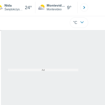
Nida
Montevideo
Maldonad
24°
9°
Świętokrzyskie
Montevideo
Maldonado
°C