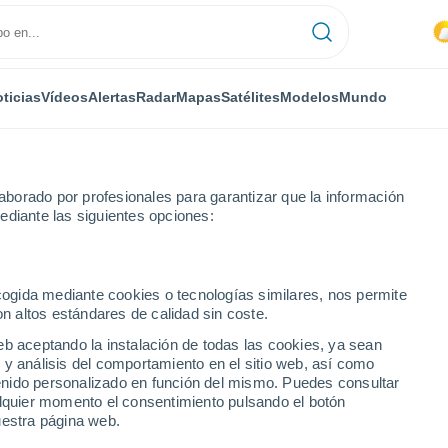
ticias
Vídeos
Alertas
Radar
Mapas
Satélites
Modelos
Mundo
borado por profesionales para garantizar que la información
ediante las siguientes opciones:
ecogida mediante cookies o tecnologías similares, nos permite
on altos estándares de calidad sin coste.
eb aceptando la instalación de todas las cookies, ya sean
 y análisis del comportamiento en el sitio web, así como
...
ntenido personalizado en función del mismo. Puedes consultar
alquier momento el consentimiento pulsando el botón
Por hora
uestra página web.
Intervalos nubosos en las
próximas horas