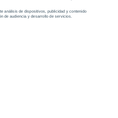
0.5 mm
32°
/
13°
25°
/
15°
24°
/
11°
25°
/
12°
e análisis de dispositivos, publicidad y contenido
n de audiencia y desarrollo de servicios.
-
25
km/h
17
-
38
km/h
10
-
29
km/h
10
-
26
km/h
Norte
5 Medio
10
-
25 km/h
FPS:
6-10
Norte
4 Medio
11
-
25 km/h
FPS:
6-10
Norte
3 Medio
10
-
25 km/h
FPS:
6-10
Norte
2 Bajo
10
-
24 km/h
FPS:
no