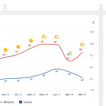
125
33°
32°
100
30°
28°
27°
25°
75
23°
50
18°
16°
15°
25
13°
13°
12°
12°
mm
Jue
13
Vie
14
Sáb
15
Dom
16
Lun
17
Mar
18
Mié
19
Mínima
Lluvia