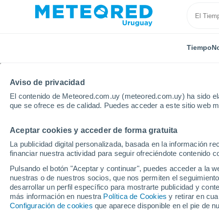
Tiempo
No
Aviso de privacidad
El contenido de Meteored.com.uy (meteored.com.uy) ha sido ela
que se ofrece es de calidad. Puedes acceder a este sitio web m
Aceptar cookies y acceder de forma gratuita
Inicio
Polonia
Voivodato de Santa Cruz
Nida
La publicidad digital personalizada, basada en la información r
financiar nuestra actividad para seguir ofreciéndote contenido c
Tiempo en Nida
Pulsando el botón "Aceptar y continuar", puedes acceder a la w
nuestras o de nuestros socios, que nos permiten el seguimiento
14:16
Viernes
desarrollar un perfil específico para mostrarte publicidad y co
más información en nuestra
Política de Cookies
y retirar en cu
Configuración de cookies
que aparece disponible en el pie de n
Nubes y claros