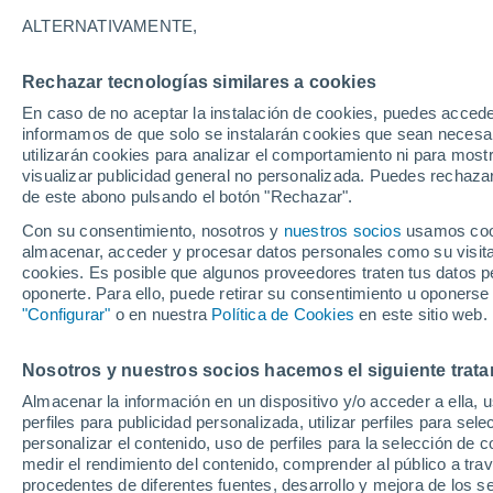
24°
ALTERNATIVAMENTE,
Rechazar tecnologías similares a cookies
Norte
En caso de no aceptar la instalación de cookies, puedes accede
Sensación de 25°
10
-
25 km
informamos de que solo se instalarán cookies que sean necesari
utilizarán cookies para analizar el comportamiento ni para most
visualizar publicidad general no personalizada. Puedes rechazar
de este abono pulsando el botón "Rechazar".
Actualidad
El aviso de la OMM sobre los incendios fores
Con su consentimiento, nosotros y
nuestros socios
usamos cooki
"el cambio climático aumenta el riesgo, pero
almacenar, acceder y procesar datos personales como su visita e
es el único culpable
cookies. Es posible que algunos proveedores traten tus datos pe
Tiempo 1 - 7 días
Actualidad
Mapa de nubosidad
oponerte. Para ello, puede retirar su consentimiento u oponerse
"Configurar"
o en nuestra
Política de Cookies
en este sitio web.
Nosotros y nuestros socios hacemos el siguiente trata
Mañana
Domingo
Hoy
Almacenar la información en un dispositivo y/o acceder a ella, 
8 Ago
9 Ago
7 Ago
perfiles para publicidad personalizada, utilizar perfiles para sele
personalizar el contenido, uso de perfiles para la selección de c
medir el rendimiento del contenido, comprender al público a tra
procedentes de diferentes fuentes, desarrollo y mejora de los se
90%