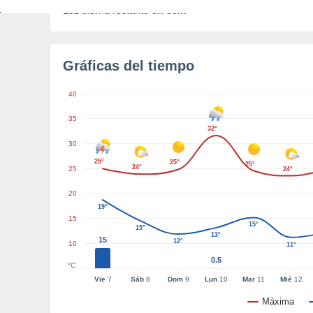
Luz diurna restante
6h 35m
Gráficas del tiempo
40
35
32°
30
25°
25°
25°
24°
25
24°
20
19°
15
15°
15°
13°
15
12°
10
11°
0.5
°C
Vie
7
Sáb
8
Dom
9
Lun
10
Mar
11
Mié
12
Máxima