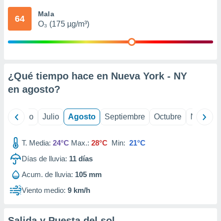
ados con el
 seleccionar
Mala
64
o.
O₃ (175 µg/m³)
calización
precisa e
ión mediante
, publicidad
¿Qué tiempo hace en Nueva York - NY
en
agosto
?
dos,
 publicidad
,
yo
Junio
Julio
Agosto
Septiembre
Octubre
Noviemb
ón de
 desarrollo
s.
T. Media:
24°C
Max.:
28°C
Min:
21°C
tros 1199
Días de lluvia:
11
días
ios
Acum. de lluvia:
105 mm
Viento medio:
9 km/h
Salida y Puesta del sol