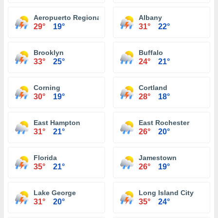
Aeropuerto Regional Ithaca Tompkins
Albany
29°
19°
31°
22°
Brooklyn
Buffalo
33°
25°
24°
21°
Corning
Cortland
30°
19°
28°
18°
East Hampton
East Rochester
31°
21°
26°
20°
Florida
Jamestown
35°
21°
26°
19°
Lake George
Long Island City
31°
20°
35°
24°