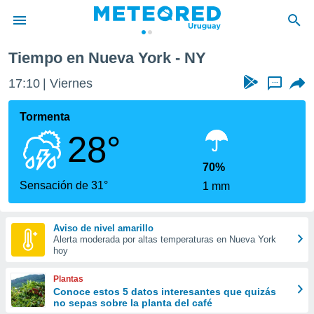
Tiempo en Nueva York - NY
privacidad
17:10
Viernes
...
o de
om.uy
com.uy) ha
Tormenta
ado por
28°
es para
ue la
 que se
70%
e calidad.
Sensación de 31°
1 mm
eder a este
ediante las
opciones:
Aviso de nivel amarillo
Alerta moderada por altas temperaturas en Nueva York
ookies y
hoy
e forma
Plantas
d digital
Conoce estos 5 datos interesantes que quizás
no sepas sobre la planta del café
ada, basada