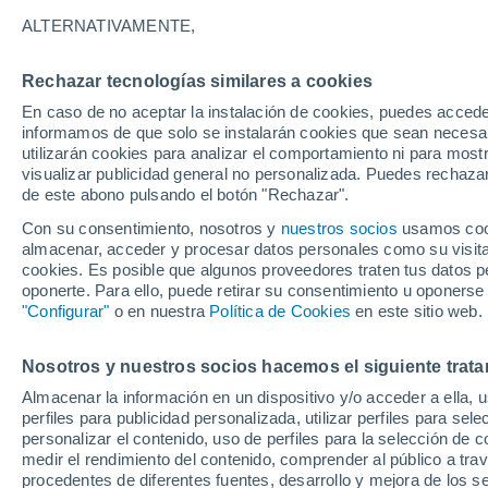
26°
ALTERNATIVAMENTE,
Rechazar tecnologías similares a cookies
Sureste
En caso de no aceptar la instalación de cookies, puedes accede
Sensación de 28°
10
-
17 km
informamos de que solo se instalarán cookies que sean necesari
utilizarán cookies para analizar el comportamiento ni para most
visualizar publicidad general no personalizada. Puedes rechazar
de este abono pulsando el botón "Rechazar".
Actualidad
Un meteorólogo italiano avisa: el fenómeno d
Con su consentimiento, nosotros y
nuestros socios
usamos cooki
Niño podría traer olas de calor más intensas 
almacenar, acceder y procesar datos personales como su visita e
Europa
cookies. Es posible que algunos proveedores traten tus datos pe
Tiempo 1 - 7 días
Actualidad
Mapa de temperatura
oponerte. Para ello, puede retirar su consentimiento u oponerse
"Configurar"
o en nuestra
Política de Cookies
en este sitio web.
Nosotros y nuestros socios hacemos el siguiente trata
Mañana
Martes
M
Hoy
Almacenar la información en un dispositivo y/o acceder a ella, 
10 Ago
11 Ago
9 Ago
perfiles para publicidad personalizada, utilizar perfiles para sele
personalizar el contenido, uso de perfiles para la selección de c
medir el rendimiento del contenido, comprender al público a tra
procedentes de diferentes fuentes, desarrollo y mejora de los se