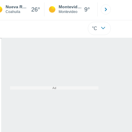
Nueva Rosita
Montevideo
Maldonad
26°
9°
Coahuila
Montevideo
Maldonado
°C