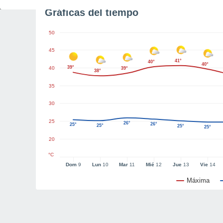
Gráficas del tiempo
50
45
41°
40°
40°
39°
40
39°
38°
35
30
25
26°
26°
25°
25°
25°
25°
20
°C
Dom
9
Lun
10
Mar
11
Mié
12
Jue
13
Vie
14
Máxima