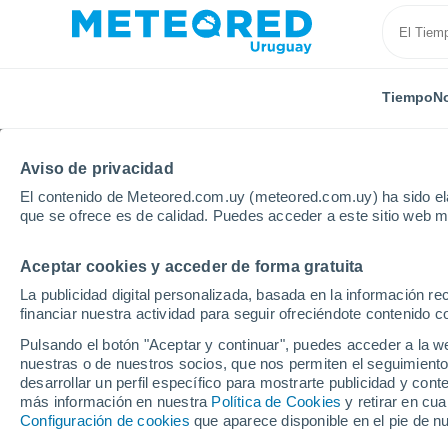
Tiempo
No
Aviso de privacidad
El contenido de Meteored.com.uy (meteored.com.uy) ha sido ela
que se ofrece es de calidad. Puedes acceder a este sitio web m
Aceptar cookies y acceder de forma gratuita
Inicio
México
Coahuila
Nueva Rosita
La publicidad digital personalizada, basada en la información r
financiar nuestra actividad para seguir ofreciéndote contenido c
Tiempo en Nueva Rosit
Pulsando el botón "Aceptar y continuar", puedes acceder a la w
nuestras o de nuestros socios, que nos permiten el seguimiento
07:04
Domingo
desarrollar un perfil específico para mostrarte publicidad y co
más información en nuestra
Política de Cookies
y retirar en cu
Configuración de cookies
que aparece disponible en el pie de n
Soleado