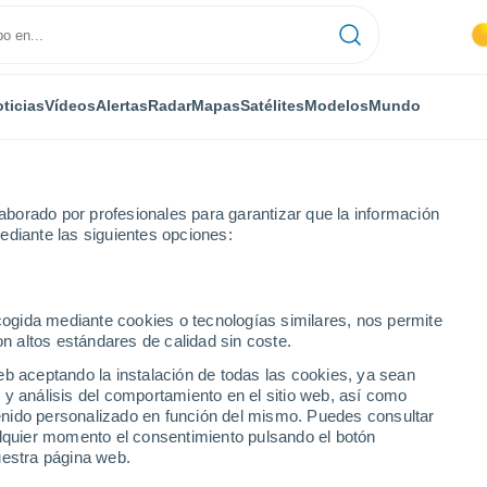
ticias
Vídeos
Alertas
Radar
Mapas
Satélites
Modelos
Mundo
borado por profesionales para garantizar que la información
ediante las siguientes opciones:
ecogida mediante cookies o tecnologías similares, nos permite
on altos estándares de calidad sin coste.
a
eb aceptando la instalación de todas las cookies, ya sean
 y análisis del comportamiento en el sitio web, así como
...
ntenido personalizado en función del mismo. Puedes consultar
alquier momento el consentimiento pulsando el botón
Por hora
uestra página web.
Cielos despejados en las
próximas horas