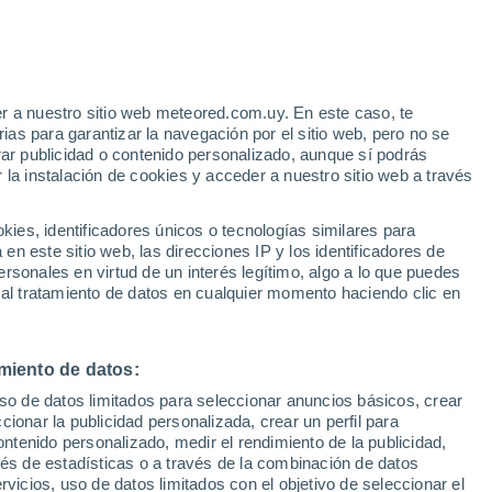
r a nuestro sitio web meteored.com.uy. En este caso, te
/h
as para garantizar la navegación por el sitio web, pero no se
rar publicidad o contenido personalizado, aunque sí podrás
 la instalación de cookies y acceder a nuestro sitio web a través
e El
es, identificadores únicos o tecnologías similares para
a
n este sitio web, las direcciones IP y los identificadores de
rsonales en virtud de un interés legítimo, algo a lo que puedes
Radar de lluvia
Satélites
Modelos
 al tratamiento de datos en cualquier momento haciendo clic en
miento de datos:
iércoles
Jueves
Viernes
Sábado
uso de datos limitados para seleccionar anuncios básicos, crear
12 Ago
13 Ago
14 Ago
15 Ago
ccionar la publicidad personalizada, crear un perfil para
ontenido personalizado, medir el rendimiento de la publicidad,
vés de estadísticas o a través de la combinación de datos
rvicios, uso de datos limitados con el objetivo de seleccionar el
30%