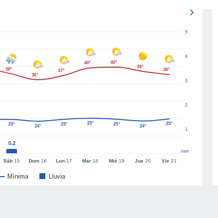
5
4
40°
40°
39°
38°
38°
37°
36°
3
2
25°
25°
25°
25°
25°
24°
24°
1
0.2
mm
Sáb
15
Dom
16
Lun
17
Mar
18
Mié
19
Jue
20
Vie
21
Mínima
Lluvia