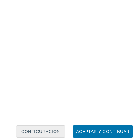
Calendario lunar
Lun
Mar
Mié
Jue
Vie
Sáb
Dom
9
10
11
12
13
14
15
16
17
18
19
20
21
22
CONFIGURACIÓN
ACEPTAR Y CONTINUAR