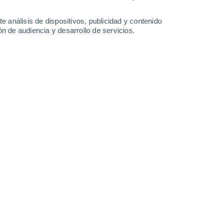
0.2 mm
40°
/
26°
41°
/
25°
40°
/
25°
38°
/
25°
e análisis de dispositivos, publicidad y contenido
n de audiencia y desarrollo de servicios.
-
58
km/h
37
-
61
km/h
30
-
55
km/h
33
-
68
km/h
gosto
Sureste
0 Bajo
10
-
17 km/h
FPS:
no
Sureste
1 Bajo
12
-
22 km/h
FPS:
no
Sureste
3 Medio
11
-
23 km/h
FPS:
6-10
Sureste
8 ¡Muy Alto!
12
-
28 km/h
FPS:
25-50