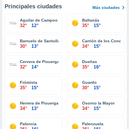
Principales ciudades
Más ciudades
Aguilar de Campoo
Baltanás
32°
12°
35°
15°
Barruelo de Santullán
Carrión de los Condes
30°
13°
34°
15°
Cervera de Pisuerga
Dueñas
32°
14°
35°
16°
Frómista
Guardo
35°
15°
30°
15°
Herrera de Pisuerga
Osorno la Mayor
34°
13°
34°
15°
Palencia
Palenzuela