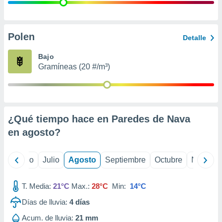
ados con el
 seleccionar
o.
calización
Polen
Detalle
precisa e
ión mediante
Bajo
Gramíneas (20 #/m³)
, publicidad
dos,
 publicidad
,
¿Qué tiempo hace en Paredes de Nava
ón de
 desarrollo
en
agosto
?
s.
tros 1199
yo
Junio
Julio
Agosto
Septiembre
Octubre
Noviemb
ios
T. Media:
21°C
Max.:
28°C
Min:
14°C
Días de lluvia:
4
días
Acum. de lluvia:
21 mm