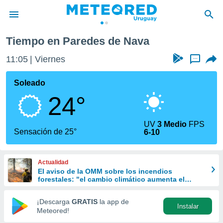
edes de Nava
Tiempo en Paredes de Nava
privacidad
11:05
Viernes
...
o de
om.uy
com.uy) ha
Soleado
ado por
24°
es para
ue la
 que se
UV
3 Medio
FPS
e calidad.
Sensación de 25°
6-10
eder a este
ediante las
opciones:
Actualidad
El aviso de la OMM sobre los incendios
ookies y
forestales: "el cambio climático aumenta el
e forma
riesgo, pero no es el único culpable
¡Descarga
GRATIS
la app de
Instalar
d digital
Meteored!
ada, basada