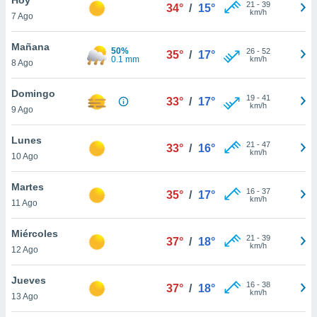
ublicidad y
21
-
39
34°
/
15°
km/h
7 Ago
do en
 mismo.
Mañana
50%
26
-
52
35°
/
17°
sultar más
0.1 mm
km/h
8 Ago
 en nuestra
 Cookies
y
Domingo
19
-
41
ualquier
33°
/
17°
km/h
9 Ago
ento
 botón
Lunes
21
-
47
33°
/
16°
ación de
km/h
10 Ago
kies
 disponible
Martes
16
-
37
e nuestra
35°
/
17°
km/h
11 Ago
.
Miércoles
IVAMENTE,
21
-
39
37°
/
18°
km/h
12 Ago
as
Jueves
16
-
38
37°
/
18°
 a cookies
km/h
13 Ago
 no aceptar