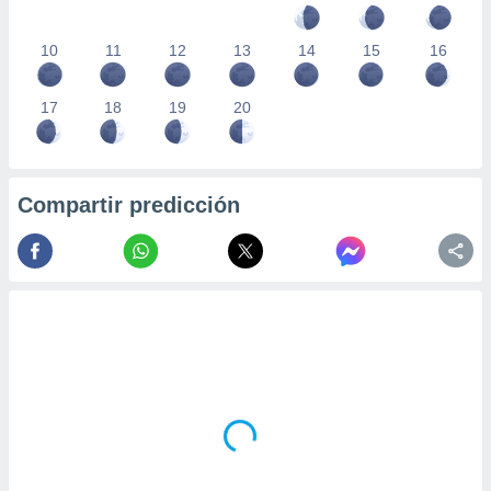
10
11
12
13
14
15
16
17
18
19
20
Compartir predicción