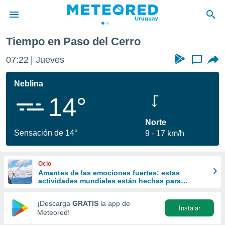
Tiempo en Paso del Cerro
privacidad
07:22
Jueves
...
o de
om.uy
com.uy) ha
Neblina
ado por
14°
es para
ue la
 que se
Norte
e calidad.
Sensación de 14°
9
17 km/h
eder a este
ediante las
opciones:
Ocio
Amantes de las emociones fuertes: estas
ookies y
actividades mundiales están hechas para
e forma
ustedes
¡Descarga
GRATIS
la app de
Instalar
d digital
Meteored!
ada, basada