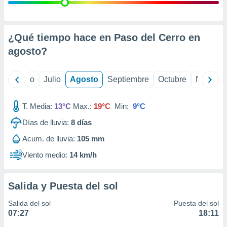
ados con el
 seleccionar
o.
calización
¿Qué tiempo hace en Paso del Cerro en
precisa e
agosto
?
ión mediante
, publicidad
yo
Junio
Julio
Agosto
Septiembre
Octubre
Noviemb
dos,
 publicidad
T. Media:
13°C
Max.:
19°C
Min:
9°C
,
Días de lluvia:
8
días
ón de
 desarrollo
Acum. de lluvia:
105 mm
s.
Viento medio:
14 km/h
tros 1199
ios
Salida y Puesta del sol
Salida del sol
Puesta del sol
07:27
18:11