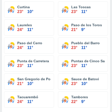
Curtina
Las Toscas
23°
10°
23°
11°
Laureles
Paso de los Toros
24°
11°
21°
9°
Paso del Cerro
Pueblo del Barro
24°
11°
23°
11°
Punta de Carretera
Puntas de Cinco Sauce
23°
11°
23°
11°
San Gregorio de Polanco
Sauce de Batovi
21°
10°
23°
10°
Tacuarembó
Tambores
24°
11°
22°
9°