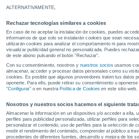
8°
ALTERNATIVAMENTE,
Rechazar tecnologías similares a cookies
Suroeste
En caso de no aceptar la instalación de cookies, puedes accede
Sensación de 6°
14
-
34 km
informamos de que solo se instalarán cookies que sean necesari
utilizarán cookies para analizar el comportamiento ni para most
visualizar publicidad general no personalizada. Puedes rechazar
de este abono pulsando el botón "Rechazar".
Tiempo 1 - 7 días
Actualidad
Mapa de nubosidad
Con su consentimiento, nosotros y
nuestros socios
usamos cooki
almacenar, acceder y procesar datos personales como su visita e
cookies. Es posible que algunos proveedores traten tus datos pe
oponerte. Para ello, puede retirar su consentimiento u oponerse
Mañana
Domingo
Hoy
"Configurar"
o en nuestra
Política de Cookies
en este sitio web.
8 Ago
9 Ago
7 Ago
Nosotros y nuestros socios hacemos el siguiente trata
Almacenar la información en un dispositivo y/o acceder a ella, 
perfiles para publicidad personalizada, utilizar perfiles para sele
personalizar el contenido, uso de perfiles para la selección de c
17°
/
4°
16°
/
2°
14°
/
5°
medir el rendimiento del contenido, comprender al público a tra
procedentes de diferentes fuentes, desarrollo y mejora de los se