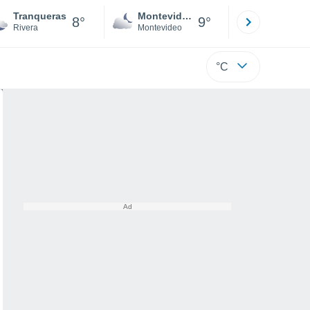
Tranqueras
Montevideo
Maldonad
8°
9°
Rivera
Montevideo
Maldonado
°C