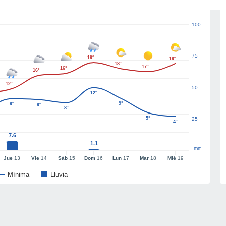
100
75
19°
19°
18°
17°
16°
16°
12°
50
12°
9°
9°
9°
8°
5°
25
4°
7.6
1.1
mm
Jue
13
Vie
14
Sáb
15
Dom
16
Lun
17
Mar
18
Mié
19
Mínima
Lluvia