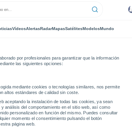
ticias
Vídeos
Alertas
Radar
Mapas
Satélites
Modelos
Mundo
borado por profesionales para garantizar que la información
ediante las siguientes opciones:
ecogida mediante cookies o tecnologías similares, nos permite
on altos estándares de calidad sin coste.
eb aceptando la instalación de todas las cookies, ya sean
 y análisis del comportamiento en el sitio web, así como
...
ntenido personalizado en función del mismo. Puedes consultar
alquier momento el consentimiento pulsando el botón
Por hora
uestra página web.
Cielos nubosos en las próximas
horas