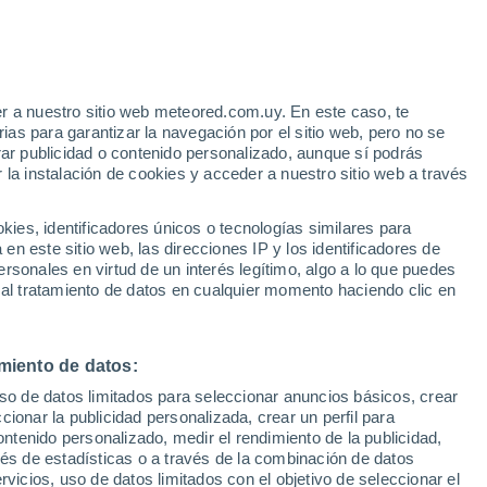
r a nuestro sitio web meteored.com.uy. En este caso, te
/h
as para garantizar la navegación por el sitio web, pero no se
rar publicidad o contenido personalizado, aunque sí podrás
 la instalación de cookies y acceder a nuestro sitio web a través
Radar de lluvia
Satélites
Modelos
es, identificadores únicos o tecnologías similares para
n este sitio web, las direcciones IP y los identificadores de
rsonales en virtud de un interés legítimo, algo a lo que puedes
 al tratamiento de datos en cualquier momento haciendo clic en
Lunes
Martes
Miércoles
Jueves
10 Ago
11 Ago
12 Ago
13 Ago
miento de datos:
uso de datos limitados para seleccionar anuncios básicos, crear
90%
90%
ccionar la publicidad personalizada, crear un perfil para
17 mm
7.6 mm
ontenido personalizado, medir el rendimiento de la publicidad,
13°
/
2°
13°
/
2°
11°
/
6°
12°
/
9°
vés de estadísticas o a través de la combinación de datos
rvicios, uso de datos limitados con el objetivo de seleccionar el