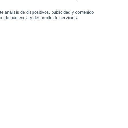
-
35
km/h
15
-
37
km/h
15
-
31
km/h
14
-
34
km/h
e análisis de dispositivos, publicidad y contenido
n de audiencia y desarrollo de servicios.
sto
na
, con temperaturas alrededor de
10°C
.
Por la tarde
,
o a los
13°C
.
Durante la noche
, habrá soleado con
e a lo largo del día, con una velocidad media de
24 km/h
.
Suroeste
0 Bajo
14
-
34 km/h
FPS:
no
Suroeste
0 Bajo
10
-
28 km/h
FPS:
no
Suroeste
1 Bajo
12
-
26 km/h
FPS:
no
uboso
Suroeste
2 Bajo
9
-
28 km/h
FPS:
no