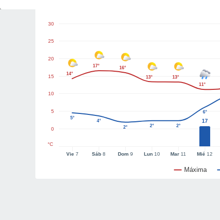
Gráficas del tiempo
30
25
20
17°
16°
14°
15
13°
13°
11°
10
5
6°
5°
17
4°
2°
2°
2°
0
°C
Vie
7
Sáb
8
Dom
9
Lun
10
Mar
11
Mié
12
Máxima