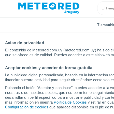
Tiempo
No
Aviso de privacidad
El contenido de Meteored.com.uy (meteored.com.uy) ha sido ela
que se ofrece es de calidad. Puedes acceder a este sitio web m
Aceptar cookies y acceder de forma gratuita
Inicio
Departamento de Rivera
Tranqueras
La publicidad digital personalizada, basada en la información r
financiar nuestra actividad para seguir ofreciéndote contenido c
Tiempo en Tranqueras
Pulsando el botón "Aceptar y continuar", puedes acceder a la w
nuestras o de nuestros socios, que nos permiten el seguimiento
07:19
Viernes
desarrollar un perfil específico para mostrarte publicidad y co
más información en nuestra
Política de Cookies
y retirar en cu
Configuración de cookies
que aparece disponible en el pie de n
Nubes y claros