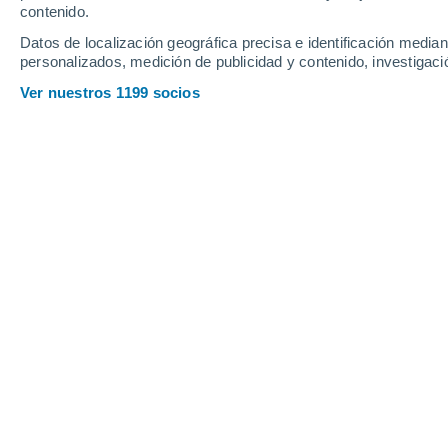
contenido.
17
-
39
km/h
12
-
28
km/h
14
24
-
55
km/h
Datos de localización geográfica precisa e identificación mediant
personalizados, medición de publicidad y contenido, investigació
Tiempo en Tranqueras hoy
, 7 de ago
Ver nuestros 1199 socios
Tiempo en Tranqueras hoy
Hoy en Tranqueras, parcialmente nuboso
esta maña
tendremos nubes y claros y con temperaturas en torn
temperaturas cercanas a los
6°C
.
Vientos del Suroest
Nubes y claros
8°
07:00
Sensación T.
6°
Nubes y claros
7°
08:00
Sensación T.
6°
Nubes y claros
8°
09:00
Sensación T.
7°
Parcialmente n
11°
11:00
Sensación T.
11°