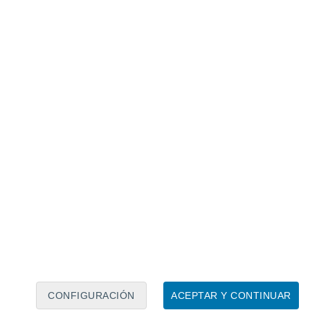
Calendario lunar
Lun
Mar
Mié
Jue
Vie
Sáb
Dom
7
8
9
10
11
12
13
14
15
16
17
18
19
20
CONFIGURACIÓN
ACEPTAR Y CONTINUAR