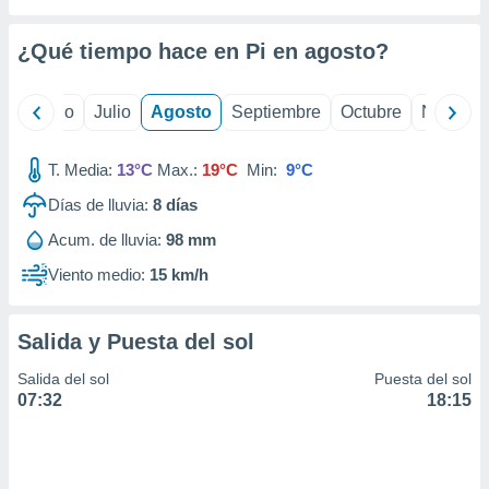
ados con el
 seleccionar
o.
¿Qué tiempo hace en Pi en
agosto
?
calización
precisa e
yo
Junio
Julio
Agosto
Septiembre
Octubre
Noviemb
ión mediante
, publicidad
T. Media:
13°C
Max.:
19°C
Min:
9°C
dos,
Días de lluvia:
8
días
 publicidad
Acum. de lluvia:
98 mm
,
ón de
Viento medio:
15 km/h
 desarrollo
s.
Salida y Puesta del sol
tros 1199
ios
Salida del sol
Puesta del sol
07:32
18:15