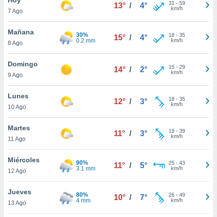
ublicidad y
31
-
59
13°
/
4°
km/h
7 Ago
do en
 mismo.
Mañana
30%
18
-
35
15°
/
4°
sultar más
0.2 mm
km/h
8 Ago
 en nuestra
 Cookies
y
Domingo
15
-
29
ualquier
14°
/
2°
km/h
9 Ago
ento
 botón
Lunes
18
-
35
12°
/
3°
ación de
km/h
10 Ago
kies
 disponible
Martes
19
-
39
e nuestra
11°
/
3°
km/h
11 Ago
.
Miércoles
IVAMENTE,
90%
25
-
43
11°
/
5°
3.1 mm
km/h
12 Ago
as
Jueves
80%
26
-
49
10°
/
7°
 a cookies
4 mm
km/h
13 Ago
 no aceptar