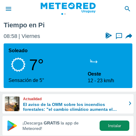
Tiempo en Pi
privacidad
08:58
Viernes
...
o de
om.uy
com.uy) ha
Soleado
ado por
7°
es para
ue la
 que se
Oeste
e calidad.
Sensación de 5°
12
23 km/h
eder a este
ediante las
opciones:
Actualidad
El aviso de la OMM sobre los incendios
ookies y
forestales: "el cambio climático aumenta el
e forma
riesgo, pero no es el único culpable
¡Descarga
GRATIS
la app de
Instalar
d digital
Meteored!
ada, basada