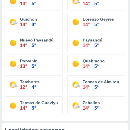
13°
5°
14°
5°
Guichon
Lorenzo Geyres
14°
4°
14°
5°
Nuevo Paysandú
Paysandú
14°
5°
14°
5°
Porvenir
Quebracho
13°
5°
14°
5°
Tambores
Termas de Almiron
12°
4°
14°
5°
Termas de Guaviyu
Zeballos
14°
5°
14°
5°