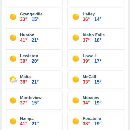
Grangeville
Hailey
33°
15°
36°
14°
Huston
Idaho Falls
41°
21°
37°
18°
Lewiston
Lowell
39°
20°
39°
17°
Malta
McCall
38°
21°
33°
15°
Monteview
Moscow
37°
15°
34°
19°
Nampa
Pocatello
41°
21°
38°
19°