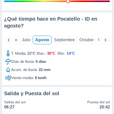
ados con el
 seleccionar
o.
calización
¿Qué tiempo hace en Pocatello - ID en
precisa e
agosto
?
ión mediante
, publicidad
yo
Junio
Julio
Agosto
Septiembre
Octubre
Noviemb
dos,
 publicidad
T. Media:
22°C
Max.:
30°C
Min:
14°C
,
Días de lluvia:
5
días
ón de
 desarrollo
Acum. de lluvia:
22 mm
s.
Viento medio:
8 km/h
tros 1199
ios
Salida y Puesta del sol
Salida del sol
Puesta del sol
06:27
20:42