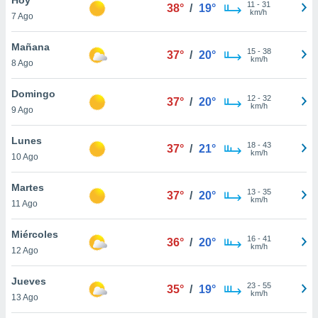
ublicidad y
11
-
31
38°
/
19°
km/h
7 Ago
do en
 mismo.
Mañana
15
-
38
37°
/
20°
sultar más
km/h
8 Ago
 en nuestra
 Cookies
y
Domingo
12
-
32
ualquier
37°
/
20°
km/h
9 Ago
ento
 botón
Lunes
18
-
43
37°
/
21°
ación de
km/h
10 Ago
kies
 disponible
Martes
13
-
35
e nuestra
37°
/
20°
km/h
11 Ago
.
Miércoles
IVAMENTE,
16
-
41
36°
/
20°
km/h
12 Ago
as
Jueves
23
-
55
35°
/
19°
 a cookies
km/h
13 Ago
 no aceptar