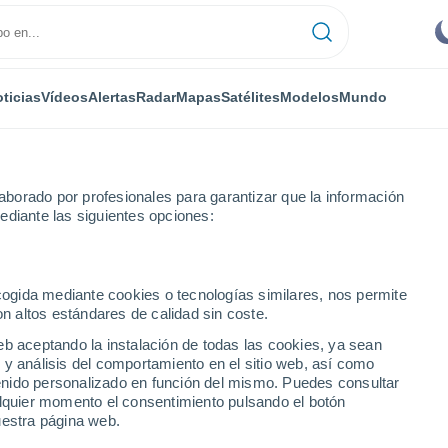
ticias
Vídeos
Alertas
Radar
Mapas
Satélites
Modelos
Mundo
borado por profesionales para garantizar que la información
ediante las siguientes opciones:
ecogida mediante cookies o tecnologías similares, nos permite
on altos estándares de calidad sin coste.
eb aceptando la instalación de todas las cookies, ya sean
 y análisis del comportamiento en el sitio web, así como
...
ntenido personalizado en función del mismo. Puedes consultar
alquier momento el consentimiento pulsando el botón
Por hora
uestra página web.
Cielos despejados en las
próximas horas