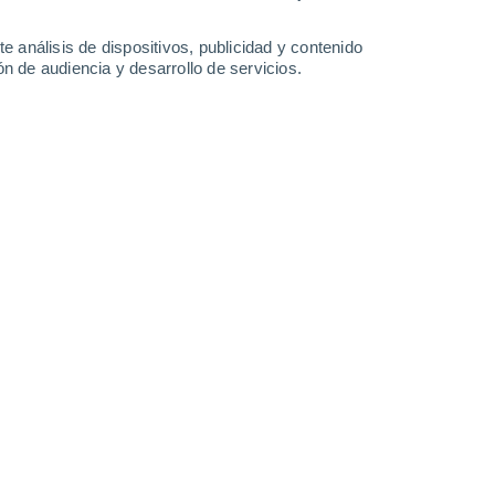
37°
/
19°
36°
/
20°
34°
/
19°
35°
/
18°
e análisis de dispositivos, publicidad y contenido
n de audiencia y desarrollo de servicios.
-
38
km/h
13
-
35
km/h
16
-
41
km/h
12
-
44
km/h
o
Este
0 Bajo
2
-
10 km/h
FPS:
no
Este
0 Bajo
1
-
7 km/h
FPS:
no
Este
0 Bajo
2
-
7 km/h
FPS:
no
Este
0 Bajo
4
-
11 km/h
FPS:
no