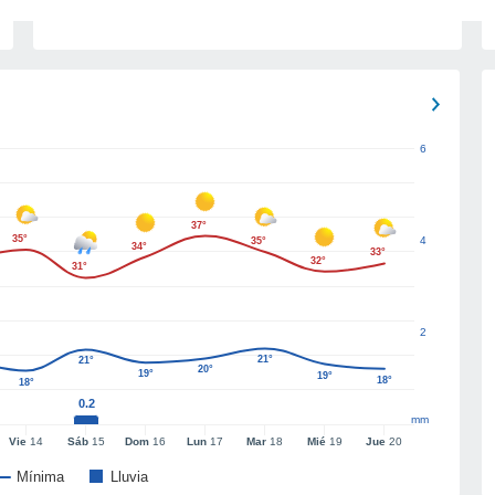
6
37°
35°
4
35°
34°
33°
32°
31°
2
21°
21°
20°
19°
19°
18°
18°
0.2
mm
Vie
14
Sáb
15
Dom
16
Lun
17
Mar
18
Mié
19
Jue
20
Mínima
Lluvia