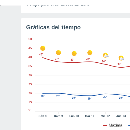
Tiempo para el amanecer
2h 26m
Gráficas del tiempo
50
45
40°
40
37°
37°
37°
36°
34°
35
30
25
20
20°
20°
20°
19°
19°
19°
15
°C
Sáb
8
Dom
9
Lun
10
Mar
11
Mié
12
Jue
13
Máxima