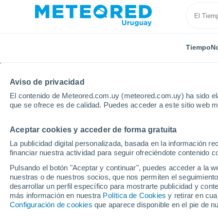
Tiempo
No
Aviso de privacidad
El contenido de Meteored.com.uy (meteored.com.uy) ha sido ela
que se ofrece es de calidad. Puedes acceder a este sitio web m
Aceptar cookies y acceder de forma gratuita
Inicio
Estados Unidos
Estado de Idaho
Boise
La publicidad digital personalizada, basada en la información r
financiar nuestra actividad para seguir ofreciéndote contenido c
Tiempo en Boise - ID
Pulsando el botón "Aceptar y continuar", puedes acceder a la w
nuestras o de nuestros socios, que nos permiten el seguimiento
03:44
Sábado
desarrollar un perfil específico para mostrarte publicidad y co
más información en nuestra
Política de Cookies
y retirar en cu
Configuración de cookies
que aparece disponible en el pie de n
Cielo despejado