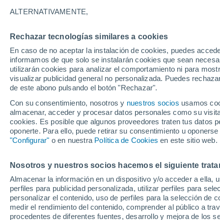
23°
ALTERNATIVAMENTE,
Rechazar tecnologías similares a cookies
Menguant
En caso de no aceptar la instalación de cookies, puedes accede
Iluminada
Sensación de 25°
informamos de que solo se instalarán cookies que sean necesari
utilizarán cookies para analizar el comportamiento ni para most
visualizar publicidad general no personalizada. Puedes rechazar
de este abono pulsando el botón "Rechazar".
Astronomía
Los seis miradores imprescindibles para vivir
Con su consentimiento, nosotros y
nuestros socios
usamos cooki
eclipse solar total del 12 de agosto en Españ
almacenar, acceder y procesar datos personales como su visita e
cookies. Es posible que algunos proveedores traten tus datos pe
Tiempo 1 - 7 días
Actualidad
Mapa de temperatura
oponerte. Para ello, puede retirar su consentimiento u oponerse
"Configurar"
o en nuestra
Política de Cookies
en este sitio web.
Nosotros y nuestros socios hacemos el siguiente trata
Mañana
Lunes
Hoy
Almacenar la información en un dispositivo y/o acceder a ella, 
9 Ago
10 Ago
8 Ago
perfiles para publicidad personalizada, utilizar perfiles para sele
personalizar el contenido, uso de perfiles para la selección de c
medir el rendimiento del contenido, comprender al público a tra
procedentes de diferentes fuentes, desarrollo y mejora de los se