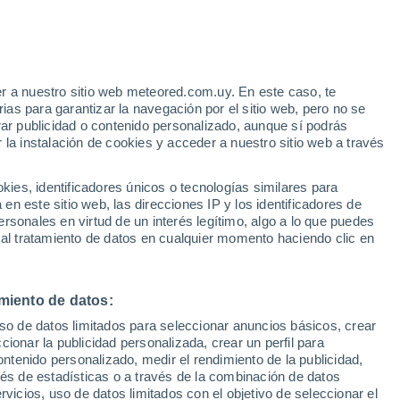
Aviso de nivel amarillo
Alerta moderada por altas
temperaturas en Boise hoy
e
r a nuestro sitio web meteored.com.uy. En este caso, te
:
21%
as para garantizar la navegación por el sitio web, pero no se
rar publicidad o contenido personalizado, aunque sí podrás
 la instalación de cookies y acceder a nuestro sitio web a través
 el
es, identificadores únicos o tecnologías similares para
a
n este sitio web, las direcciones IP y los identificadores de
rsonales en virtud de un interés legítimo, algo a lo que puedes
Radar de lluvia
Satélites
Modelos
 al tratamiento de datos en cualquier momento haciendo clic en
miento de datos:
Martes
Miércoles
Jueves
Viernes
uso de datos limitados para seleccionar anuncios básicos, crear
11 Ago
12 Ago
13 Ago
14 Ago
ccionar la publicidad personalizada, crear un perfil para
ontenido personalizado, medir el rendimiento de la publicidad,
vés de estadísticas o a través de la combinación de datos
rvicios, uso de datos limitados con el objetivo de seleccionar el