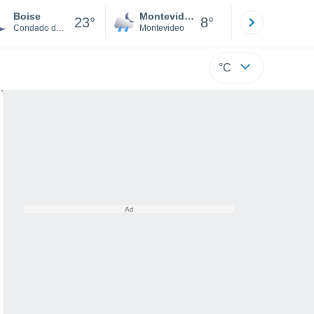
Boise
Montevideo
Maldonad
23°
8°
Condado de Ada
Montevideo
Maldonado
°C