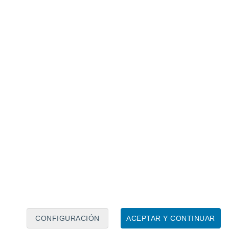
Calendario lunar
Lun
Mar
Mié
Jue
Vie
Sáb
Dom
8
9
10
11
12
13
14
15
16
17
18
19
20
21
CONFIGURACIÓN
ACEPTAR Y CONTINUAR