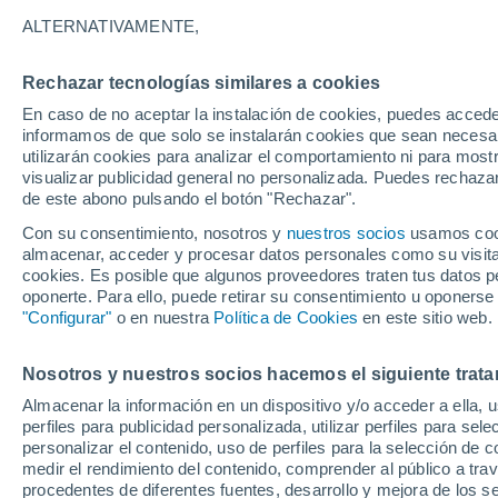
28°
ALTERNATIVAMENTE,
Rechazar tecnologías similares a cookies
Menguant
En caso de no aceptar la instalación de cookies, puedes accede
Iluminada
Sensación de 28°
informamos de que solo se instalarán cookies que sean necesari
utilizarán cookies para analizar el comportamiento ni para most
visualizar publicidad general no personalizada. Puedes rechazar
de este abono pulsando el botón "Rechazar".
Actualidad
El aviso de la OMM sobre los incendios fores
Con su consentimiento, nosotros y
nuestros socios
usamos cooki
"el cambio climático aumenta el riesgo, pero
almacenar, acceder y procesar datos personales como su visita e
es el único culpable
cookies. Es posible que algunos proveedores traten tus datos pe
Tiempo 1 - 7 días
Actualidad
Mapa de temperatura
oponerte. Para ello, puede retirar su consentimiento u oponerse
"Configurar"
o en nuestra
Política de Cookies
en este sitio web.
Nosotros y nuestros socios hacemos el siguiente trata
Mañana
Sábado
D
Hoy
Almacenar la información en un dispositivo y/o acceder a ella, 
7 Ago
8 Ago
6 Ago
perfiles para publicidad personalizada, utilizar perfiles para sele
personalizar el contenido, uso de perfiles para la selección de c
medir el rendimiento del contenido, comprender al público a tra
procedentes de diferentes fuentes, desarrollo y mejora de los se