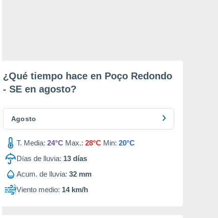
¿Qué tiempo hace en Poço Redondo
- SE en
agosto
?
Agosto
T. Media:
24°C
Max.:
28°C
Min:
20°C
Días de lluvia:
13
días
Acum. de lluvia:
32 mm
Viento medio:
14 km/h