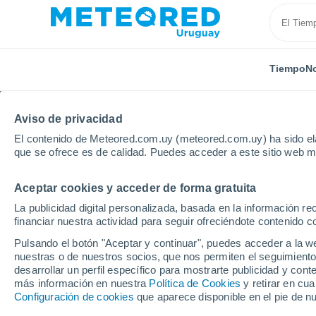
Tiempo
No
Aviso de privacidad
El contenido de Meteored.com.uy (meteored.com.uy) ha sido ela
que se ofrece es de calidad. Puedes acceder a este sitio web m
Aceptar cookies y acceder de forma gratuita
Inicio
Brasil
Sergipe
Poço Redondo
La publicidad digital personalizada, basada en la información r
financiar nuestra actividad para seguir ofreciéndote contenido c
Tiempo en Poço Redon
Pulsando el botón "Aceptar y continuar", puedes acceder a la w
nuestras o de nuestros socios, que nos permiten el seguimiento
18:08
Jueves
desarrollar un perfil específico para mostrarte publicidad y co
más información en nuestra
Política de Cookies
y retirar en cu
Configuración de cookies
que aparece disponible en el pie de n
Cielo despejado