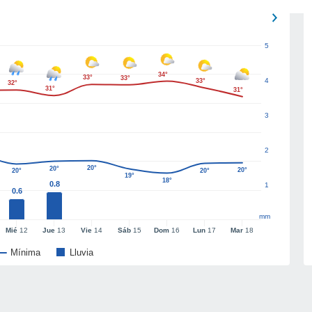
5
34°
33°
33°
4
33°
32°
31°
31°
3
2
20°
20°
20°
20°
20°
19°
18°
0.8
1
0.6
mm
Mié
12
Jue
13
Vie
14
Sáb
15
Dom
16
Lun
17
Mar
18
Mínima
Lluvia