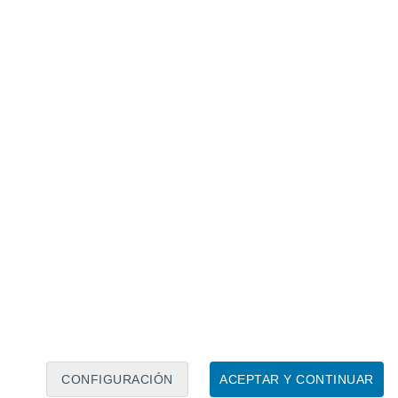
Calendario lunar
Lun
Mar
Mié
Jue
Vie
Sáb
Dom
6
7
8
9
10
11
12
13
14
15
16
17
18
19
CONFIGURACIÓN
ACEPTAR Y CONTINUAR