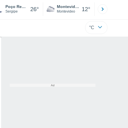
Poço Redondo
Montevideo
Maldonad
26°
12°
Sergipe
Montevideo
Maldonado
°C