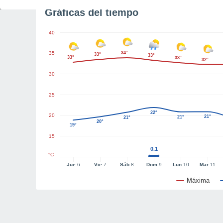
Gráficas del tiempo
40
35
34°
33°
33°
33°
33°
32°
30
25
22°
20
21°
21°
21°
20°
19°
15
0.1
°C
Jue
6
Vie
7
Sáb
8
Dom
9
Lun
10
Mar
11
Máxima