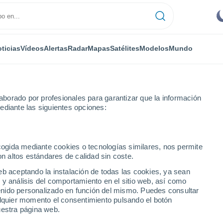
ticias
Vídeos
Alertas
Radar
Mapas
Satélites
Modelos
Mundo
borado por profesionales para garantizar que la información
ediante las siguientes opciones:
ecogida mediante cookies o tecnologías similares, nos permite
on altos estándares de calidad sin coste.
do - SE
eb aceptando la instalación de todas las cookies, ya sean
 y análisis del comportamiento en el sitio web, así como
...
ntenido personalizado en función del mismo. Puedes consultar
alquier momento el consentimiento pulsando el botón
Por hora
uestra página web.
Cielos despejados en las
próximas horas