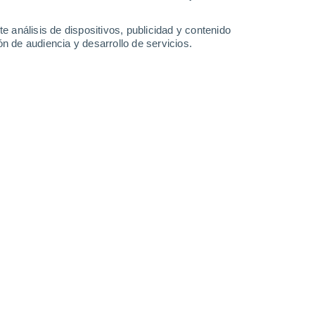
0.1 mm
0.6 mm
33°
/
22°
33°
/
21°
32°
/
21°
32°
/
20°
e análisis de dispositivos, publicidad y contenido
n de audiencia y desarrollo de servicios.
-
39
km/h
19
-
39
km/h
23
-
50
km/h
22
-
47
km/h
6 de agosto
s
Este
0 Bajo
°
16
-
32 km/h
FPS:
no
do
Este
0 Bajo
°
17
-
32 km/h
FPS:
no
do
Sureste
0 Bajo
°
20
-
40 km/h
FPS:
no
do
Sureste
0 Bajo
°
16
-
36 km/h
FPS:
no