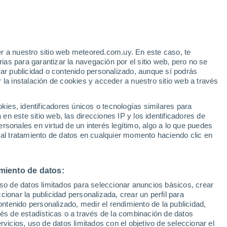
Aviso de nivel amarillo
Alerta moderada por otros en Poço
Redondo hoy
e
r a nuestro sitio web meteored.com.uy. En este caso, te
:
44%
as para garantizar la navegación por el sitio web, pero no se
rar publicidad o contenido personalizado, aunque sí podrás
 la instalación de cookies y acceder a nuestro sitio web a través
tales:
es, identificadores únicos o tecnologías similares para
 no
n este sitio web, las direcciones IP y los identificadores de
rsonales en virtud de un interés legítimo, algo a lo que puedes
Radar de lluvia
Satélites
Modelos
 al tratamiento de datos en cualquier momento haciendo clic en
miento de datos:
omingo
Lunes
Martes
Miércoles
uso de datos limitados para seleccionar anuncios básicos, crear
9 Ago
10 Ago
11 Ago
12 Ago
ccionar la publicidad personalizada, crear un perfil para
ontenido personalizado, medir el rendimiento de la publicidad,
vés de estadísticas o a través de la combinación de datos
rvicios, uso de datos limitados con el objetivo de seleccionar el
50%
80%