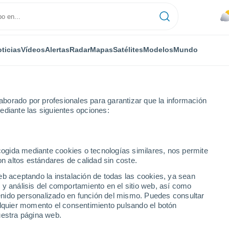
ticias
Vídeos
Alertas
Radar
Mapas
Satélites
Modelos
Mundo
borado por profesionales para garantizar que la información
ediante las siguientes opciones:
ecogida mediante cookies o tecnologías similares, nos permite
on altos estándares de calidad sin coste.
ha - SE
eb aceptando la instalación de todas las cookies, ya sean
 y análisis del comportamiento en el sitio web, así como
...
ntenido personalizado en función del mismo. Puedes consultar
alquier momento el consentimiento pulsando el botón
Por hora
uestra página web.
Cielos nubosos en las próximas
horas