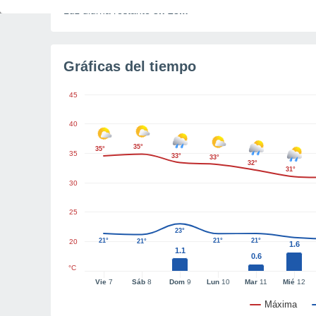
Luz diurna restante
3h 28m
Gráficas del tiempo
45
40
35°
35°
35
33°
33°
32°
31°
30
25
23°
21°
21°
21°
20
21°
1.6
1.1
0.6
°C
Vie
7
Sáb
8
Dom
9
Lun
10
Mar
11
Mié
12
Máxima