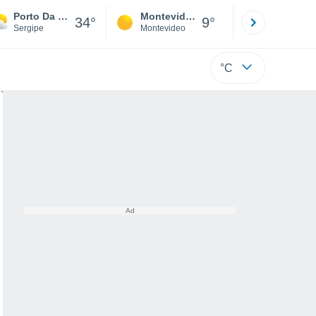
Porto Da Folha
Montevideo
Maldonad
34°
9°
Sergipe
Montevideo
Maldonado
°C