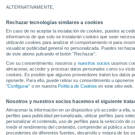
34°
ALTERNATIVAMENTE,
Rechazar tecnologías similares a cookies
UV
5 Medi
En caso de no aceptar la instalación de cookies, puedes accede
Sensación de 34°
FPS
6-10
informamos de que solo se instalarán cookies que sean necesari
utilizarán cookies para analizar el comportamiento ni para most
visualizar publicidad general no personalizada. Puedes rechazar
de este abono pulsando el botón "Rechazar".
Actualidad
El aviso de la OMM sobre los incendios fores
Con su consentimiento, nosotros y
nuestros socios
usamos cooki
"el cambio climático aumenta el riesgo, pero
almacenar, acceder y procesar datos personales como su visita e
es el único culpable
cookies. Es posible que algunos proveedores traten tus datos pe
Tiempo 1 - 7 días
Actualidad
Mapa de nubosidad
oponerte. Para ello, puede retirar su consentimiento u oponerse
"Configurar"
o en nuestra
Política de Cookies
en este sitio web.
Nosotros y nuestros socios hacemos el siguiente trata
Mañana
Domingo
Hoy
Almacenar la información en un dispositivo y/o acceder a ella, 
8 Ago
9 Ago
7 Ago
perfiles para publicidad personalizada, utilizar perfiles para sele
personalizar el contenido, uso de perfiles para la selección de c
medir el rendimiento del contenido, comprender al público a tra
procedentes de diferentes fuentes, desarrollo y mejora de los se
60%