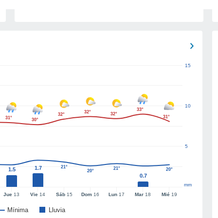
15
10
33°
32°
32°
32°
31°
31°
30°
5
21°
1.7
21°
1.5
20°
20°
0.7
mm
Jue
13
Vie
14
Sáb
15
Dom
16
Lun
17
Mar
18
Mié
19
Mínima
Lluvia