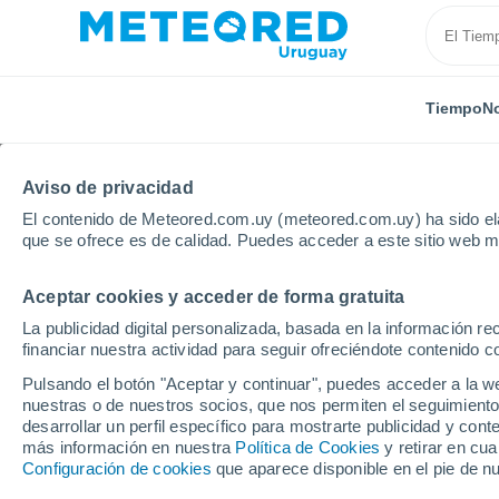
Tiempo
No
Aviso de privacidad
El contenido de Meteored.com.uy (meteored.com.uy) ha sido ela
que se ofrece es de calidad. Puedes acceder a este sitio web m
Aceptar cookies y acceder de forma gratuita
Inicio
Brasil
Sergipe
Porto Da Folha
La publicidad digital personalizada, basada en la información r
financiar nuestra actividad para seguir ofreciéndote contenido c
Tiempo en Porto Da Fol
Pulsando el botón "Aceptar y continuar", puedes acceder a la w
nuestras o de nuestros socios, que nos permiten el seguimiento
14:20
Viernes
desarrollar un perfil específico para mostrarte publicidad y co
más información en nuestra
Política de Cookies
y retirar en cu
Configuración de cookies
que aparece disponible en el pie de n
Nubes y claros