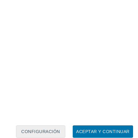
Calendario lunar
Lun
Mar
Mié
Jue
Vie
Sáb
Dom
7
8
9
10
11
12
13
14
15
16
17
18
19
20
CONFIGURACIÓN
ACEPTAR Y CONTINUAR