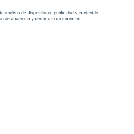
0.6 mm
1.6 mm
1.5 mm
33°
/
21°
32°
/
21°
31°
/
21°
31°
/
20°
e análisis de dispositivos, publicidad y contenido
n de audiencia y desarrollo de servicios.
-
41
km/h
24
-
47
km/h
24
-
47
km/h
22
-
45
km/h
7 de agosto
Sureste
5 Medio
6
-
19 km/h
FPS:
6-10
uboso
Sureste
2 Bajo
9
-
22 km/h
FPS:
no
uboso
Sureste
1 Bajo
14
-
27 km/h
FPS:
no
Sureste
0 Bajo
19
-
33 km/h
FPS:
no