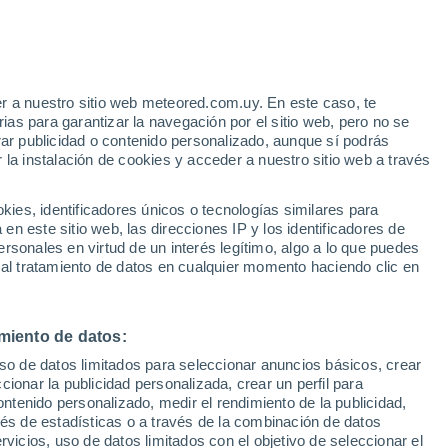
o
r a nuestro sitio web meteored.com.uy. En este caso, te
as para garantizar la navegación por el sitio web, pero no se
rar publicidad o contenido personalizado, aunque sí podrás
 la instalación de cookies y acceder a nuestro sitio web a través
tales:
es, identificadores únicos o tecnologías similares para
 no
n este sitio web, las direcciones IP y los identificadores de
rsonales en virtud de un interés legítimo, algo a lo que puedes
Radar de lluvia
Satélites
Modelos
 al tratamiento de datos en cualquier momento haciendo clic en
miento de datos:
Lunes
Martes
Miércoles
Jueves
uso de datos limitados para seleccionar anuncios básicos, crear
10 Ago
11 Ago
12 Ago
13 Ago
ccionar la publicidad personalizada, crear un perfil para
ontenido personalizado, medir el rendimiento de la publicidad,
vés de estadísticas o a través de la combinación de datos
rvicios, uso de datos limitados con el objetivo de seleccionar el
70%
90%
70%