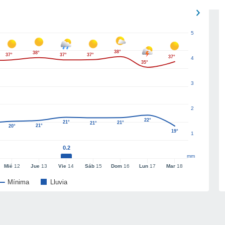
5
38°
38°
37°
37°
37°
37°
4
35°
3
2
22°
21°
21°
21°
21°
20°
19°
1
0.2
mm
Mié
12
Jue
13
Vie
14
Sáb
15
Dom
16
Lun
17
Mar
18
Mínima
Lluvia