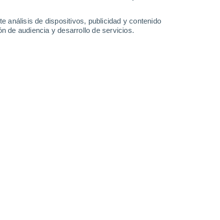
37°
/
20°
35°
/
20°
37°
/
20°
37°
/
20°
e análisis de dispositivos, publicidad y contenido
n de audiencia y desarrollo de servicios.
-
35
km/h
26
-
55
km/h
19
-
40
km/h
18
-
59
km/h
o
Oeste
5 Medio
10
-
28 km/h
FPS:
6-10
Este
3 Medio
10
-
33 km/h
FPS:
6-10
Este
1 Bajo
23
-
44 km/h
FPS:
no
Sureste
0 Bajo
19
-
45 km/h
FPS:
no