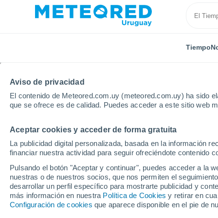
Tiempo
No
Aviso de privacidad
El contenido de Meteored.com.uy (meteored.com.uy) ha sido ela
que se ofrece es de calidad. Puedes acceder a este sitio web m
Aceptar cookies y acceder de forma gratuita
Inicio
España
Castilla La Mancha
Provincia de
La publicidad digital personalizada, basada en la información r
financiar nuestra actividad para seguir ofreciéndote contenido c
Tiempo en Pozoseco
Pulsando el botón "Aceptar y continuar", puedes acceder a la w
nuestras o de nuestros socios, que nos permiten el seguimiento
17:45
Jueves
desarrollar un perfil específico para mostrarte publicidad y co
más información en nuestra
Política de Cookies
y retirar en cu
Configuración de cookies
que aparece disponible en el pie de n
Nubes y claros