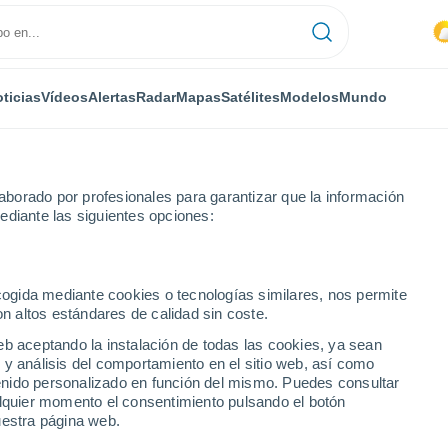
ticias
Vídeos
Alertas
Radar
Mapas
Satélites
Modelos
Mundo
borado por profesionales para garantizar que la información
ediante las siguientes opciones:
 Cuenca
Pozoseco
ecogida mediante cookies o tecnologías similares, nos permite
on altos estándares de calidad sin coste.
eb aceptando la instalación de todas las cookies, ya sean
 y análisis del comportamiento en el sitio web, así como
...
ntenido personalizado en función del mismo. Puedes consultar
alquier momento el consentimiento pulsando el botón
Por hora
uestra página web.
Lluvias débiles en las próximas
horas