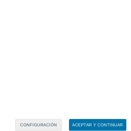
Calendario lunar
Lun
Mar
Mié
Jue
Vie
Sáb
Dom
6
7
8
9
10
11
12
13
14
15
16
17
18
19
CONFIGURACIÓN
ACEPTAR Y CONTINUAR