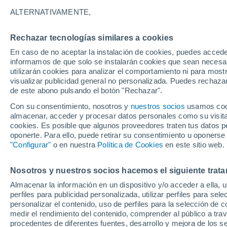
34°
ALTERNATIVAMENTE,
Rechazar tecnologías similares a cookies
Este
En caso de no aceptar la instalación de cookies, puedes accede
Sensación de 32°
10
-
33 km
informamos de que solo se instalarán cookies que sean necesari
utilizarán cookies para analizar el comportamiento ni para most
visualizar publicidad general no personalizada. Puedes rechazar
de este abono pulsando el botón "Rechazar".
Ocio
Amantes de las emociones fuertes: estas
Con su consentimiento, nosotros y
nuestros socios
usamos cooki
actividades mundiales están hechas para ust
almacenar, acceder y procesar datos personales como su visita e
cookies. Es posible que algunos proveedores traten tus datos pe
Tiempo 1 - 7 días
Actualidad
Mapa de lluvia
Radar
oponerte. Para ello, puede retirar su consentimiento u oponerse
"Configurar"
o en nuestra
Política de Cookies
en este sitio web.
Nosotros y nuestros socios hacemos el siguiente trata
Mañana
Sábado
D
Hoy
Almacenar la información en un dispositivo y/o acceder a ella, 
7 Ago
8 Ago
6 Ago
perfiles para publicidad personalizada, utilizar perfiles para sele
personalizar el contenido, uso de perfiles para la selección de c
medir el rendimiento del contenido, comprender al público a tra
procedentes de diferentes fuentes, desarrollo y mejora de los se
30%