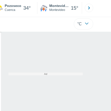
Pozoseco
Montevideo
Maldonad
34°
15°
Cuenca
Montevideo
Maldonado
°C