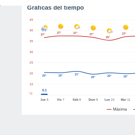
Gráficas del tiempo
45
40
37°
37°
37°
37°
37°
35°
35
30
25
20
21°
20°
20°
20°
20°
20°
15
0.1
°C
Jue
6
Vie
7
Sáb
8
Dom
9
Lun
10
Mar
11
Máxima