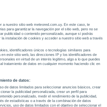
r a nuestro sitio web meteored.com.uy. En este caso, te
/h
as para garantizar la navegación por el sitio web, pero no se
rar publicidad o contenido personalizado, aunque sí podrás
 la instalación de cookies y acceder a nuestro sitio web a través
es, identificadores únicos o tecnologías similares para
edes
n este sitio web, las direcciones IP y los identificadores de
rsonales en virtud de un interés legítimo, algo a lo que puedes
 de lluvia
Satélites
Modelos
 al tratamiento de datos en cualquier momento haciendo clic en
miento de datos:
omingo
Lunes
Martes
Miércoles
uso de datos limitados para seleccionar anuncios básicos, crear
9 Ago
10 Ago
11 Ago
12 Ago
ccionar la publicidad personalizada, crear un perfil para
ontenido personalizado, medir el rendimiento de la publicidad,
vés de estadísticas o a través de la combinación de datos
rvicios, uso de datos limitados con el objetivo de seleccionar el