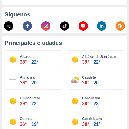
retirar su
ento u
Síguenos
 de datos
er momento
ic en
o en
Principales ciudades
 Cookies
en
eb.
Albacete
Alcázar de San Juan
38°
22°
39°
22°
y
socios
el
Almansa
Caudete
36°
20°
36°
20°
to de
Ciudad Real
Consuegra
la
39°
22°
39°
23°
 en un
 y/o acceder
 de datos
Cuenca
Guadalajara
ara
36°
19°
38°
21°
 anuncios