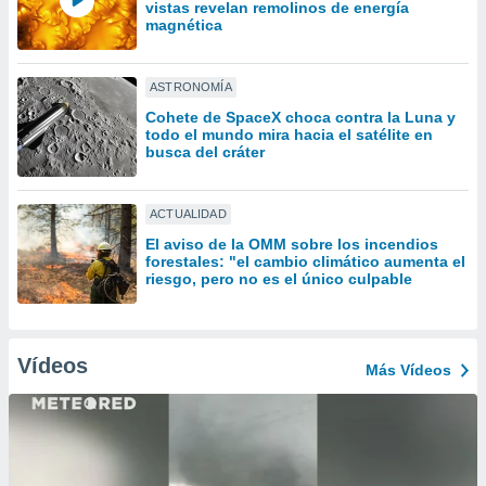
ón de
vistas revelan remolinos de energía
magnética
uedes
uestro sitio
ed.com.uy.
o, te
ASTRONOMÍA
 de que
Cohete de SpaceX choca contra la Luna y
talarán
todo el mundo mira hacia el satélite en
e sean
busca del cráter
para
a
por el sitio
ACTUALIDAD
o se
El aviso de la OMM sobre los incendios
cookies para
forestales: "el cambio climático aumenta el
riesgo, pero no es el único culpable
nto ni para
licidad o
ado, aunque
Vídeos
Más Vídeos
sualizar
general no
ada. Puedes
 instalación
y acceder a
io web a