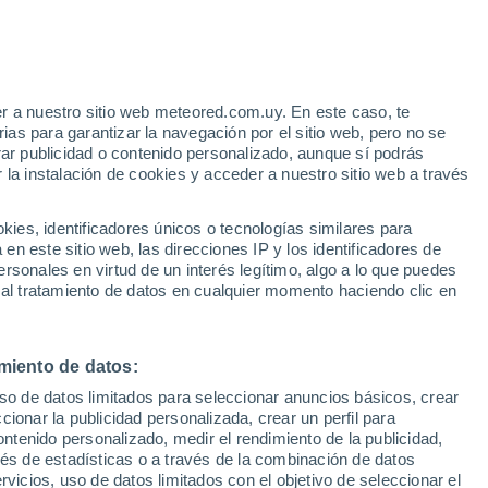
r a nuestro sitio web meteored.com.uy. En este caso, te
as para garantizar la navegación por el sitio web, pero no se
rar publicidad o contenido personalizado, aunque sí podrás
 la instalación de cookies y acceder a nuestro sitio web a través
tales:
es, identificadores únicos o tecnologías similares para
 no
n este sitio web, las direcciones IP y los identificadores de
rsonales en virtud de un interés legítimo, algo a lo que puedes
 de lluvia
Satélites
Modelos
 al tratamiento de datos en cualquier momento haciendo clic en
miento de datos:
Lunes
Martes
Miércoles
Jueves
uso de datos limitados para seleccionar anuncios básicos, crear
17 Ago
18 Ago
19 Ago
20 Ago
ccionar la publicidad personalizada, crear un perfil para
ontenido personalizado, medir el rendimiento de la publicidad,
vés de estadísticas o a través de la combinación de datos
rvicios, uso de datos limitados con el objetivo de seleccionar el
90%
90%
90%
90%