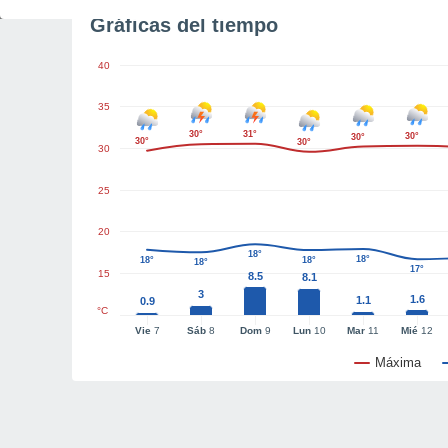
Gráficas del tiempo
40
35
30°
31°
30°
30°
30°
30°
30
25
20
18°
18°
18°
18°
18°
17°
15
8.5
8.1
3
1.6
1.1
0.9
°C
Vie
7
Sáb
8
Dom
9
Lun
10
Mar
11
Mié
12
Máxima