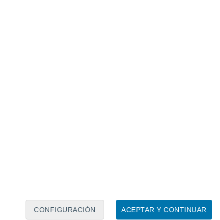
Calendario lunar
Lun
Mar
Mié
Jue
Vie
Sáb
Dom
7
8
9
10
11
12
13
14
15
16
17
18
19
20
CONFIGURACIÓN
ACEPTAR Y CONTINUAR