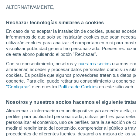
19°
ALTERNATIVAMENTE,
Rechazar tecnologías similares a cookies
Suroeste
En caso de no aceptar la instalación de cookies, puedes accede
Sensación de 19°
0
-
6 km/h
informamos de que solo se instalarán cookies que sean necesari
utilizarán cookies para analizar el comportamiento ni para most
visualizar publicidad general no personalizada. Puedes rechazar
de este abono pulsando el botón "Rechazar".
Actualidad
El aviso de la OMM sobre los incendios fores
Con su consentimiento, nosotros y
nuestros socios
usamos cooki
"el cambio climático aumenta el riesgo, pero
almacenar, acceder y procesar datos personales como su visita e
es el único culpable
cookies. Es posible que algunos proveedores traten tus datos pe
Tiempo 1 - 7 días
Actualidad
Mapa de lluvia
Radar
oponerte. Para ello, puede retirar su consentimiento u oponerse
"Configurar"
o en nuestra
Política de Cookies
en este sitio web.
Nosotros y nuestros socios hacemos el siguiente trata
Sábado
Domingo
Viernes
Almacenar la información en un dispositivo y/o acceder a ella, 
15 Ago
16 Ago
14 Ago
perfiles para publicidad personalizada, utilizar perfiles para sele
personalizar el contenido, uso de perfiles para la selección de c
medir el rendimiento del contenido, comprender al público a tra
procedentes de diferentes fuentes, desarrollo y mejora de los se
80%
80%
80%