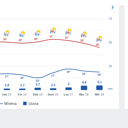
75
31°
31°
30°
30°
30°
30°
50
28°
25
19°
18°
18°
17°
17°
16°
15°
5.1
4.8
3
2.7
2.1
1.8
1.7
mm
Jue
13
Vie
14
Sáb
15
Dom
16
Lun
17
Mar
18
Mié
19
Mínima
Lluvia