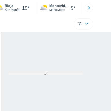
Rioja
Montevideo
Maldonad
19°
9°
San Martín
Montevideo
Maldonado
°C