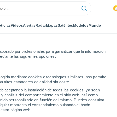
ticias
Vídeos
Alertas
Radar
Mapas
Satélites
Modelos
Mundo
borado por profesionales para garantizar que la información
ediante las siguientes opciones:
Próxima semana
ecogida mediante cookies o tecnologías similares, nos permite
on altos estándares de calidad sin coste.
días
eb aceptando la instalación de todas las cookies, ya sean
 y análisis del comportamiento en el sitio web, así como
...
ntenido personalizado en función del mismo. Puedes consultar
alquier momento el consentimiento pulsando el botón
Por hora
uestra página web.
Lluvias débiles en las próximas
horas