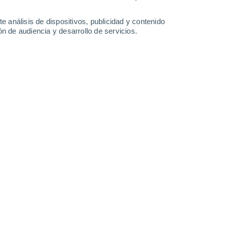
3 mm
4.8 mm
5.1 mm
4.1 mm
31°
/
19°
30°
/
18°
28°
/
18°
30°
/
18°
e análisis de dispositivos, publicidad y contenido
n de audiencia y desarrollo de servicios.
-
31
km/h
9
-
32
km/h
6
-
25
km/h
6
-
28
km/h
Sureste
0 Bajo
1
-
10 km/h
FPS:
no
Sur
0 Bajo
2
-
8 km/h
FPS:
no
uboso
Sureste
0 Bajo
2
-
10 km/h
FPS:
no
uboso
Este
5 Medio
3
-
16 km/h
FPS:
6-10