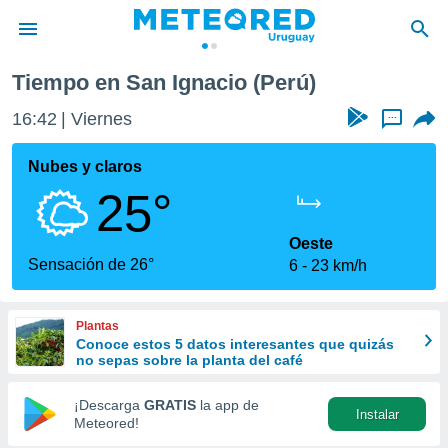
Tiempo en San Ignacio (Perú)
privacidad
16:42
Viernes
...
o de
om.uy
com.uy) ha
Nubes y claros
ado por
25°
es para
ue la
 que se
Oeste
e calidad.
Sensación de 26°
6
23 km/h
eder a este
ediante las
opciones:
Plantas
Conoce estos 5 datos interesantes que quizás
ookies y
no sepas sobre la planta del café
e forma
¡Descarga
GRATIS
la app de
Instalar
d digital
Meteored!
ada, basada