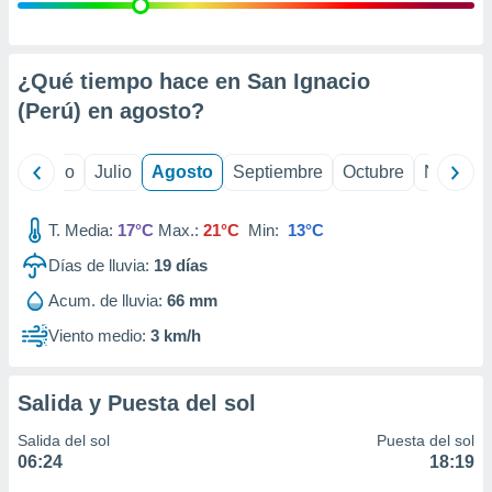
ados con el
 seleccionar
o.
calización
¿Qué tiempo hace en San Ignacio
precisa e
(Perú) en
agosto
?
ión mediante
, publicidad
yo
Junio
Julio
Agosto
Septiembre
Octubre
Noviemb
dos,
 publicidad
T. Media:
17°C
Max.:
21°C
Min:
13°C
,
Días de lluvia:
19
días
ón de
 desarrollo
Acum. de lluvia:
66 mm
s.
Viento medio:
3 km/h
tros 1199
ios
Salida y Puesta del sol
Salida del sol
Puesta del sol
06:24
18:19