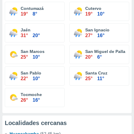
Contumazá
Cutervo
19°
8°
19°
10°
Jaén
San Ignacio
31°
20°
27°
16°
San Marcos
San Miguel de Pallaque
25°
10°
20°
6°
San Pablo
Santa Cruz
22°
10°
25°
11°
Tocmoche
26°
16°
Localidades cercanas
Huancabamba
(52.45 km)