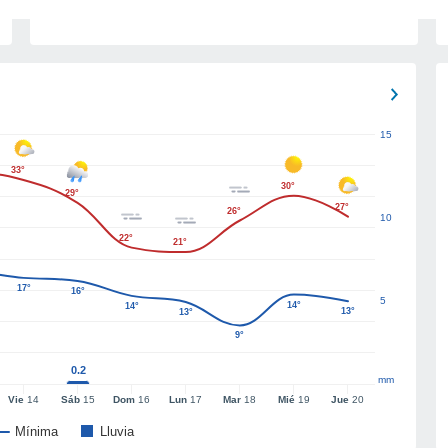
15
33°
30°
29°
27°
26°
10
22°
21°
17°
16°
5
14°
14°
13°
13°
9°
0.2
mm
Vie
14
Sáb
15
Dom
16
Lun
17
Mar
18
Mié
19
Jue
20
Mínima
Lluvia