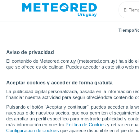
Tiempo
No
Aviso de privacidad
El contenido de Meteored.com.uy (meteored.com.uy) ha sido ela
que se ofrece es de calidad. Puedes acceder a este sitio web m
Aceptar cookies y acceder de forma gratuita
Inicio
España
Castilla y León
Provincia de Pale
La publicidad digital personalizada, basada en la información r
financiar nuestra actividad para seguir ofreciéndote contenido c
Tiempo en San Salvad
Pulsando el botón "Aceptar y continuar", puedes acceder a la w
nuestras o de nuestros socios, que nos permiten el seguimiento
06:21
Sábado
desarrollar un perfil específico para mostrarte publicidad y co
más información en nuestra
Política de Cookies
y retirar en cu
Configuración de cookies
que aparece disponible en el pie de n
Calima