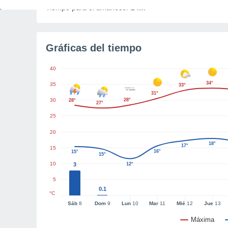
Tiempo para el amanecer
24m
Gráficas del tiempo
40
34°
35
33°
31°
30
28°
28°
27°
25
20
18°
17°
15
16°
15°
15°
10
3
12°
5
0.1
°C
Sáb
8
Dom
9
Lun
10
Mar
11
Mié
12
Jue
13
Máxima