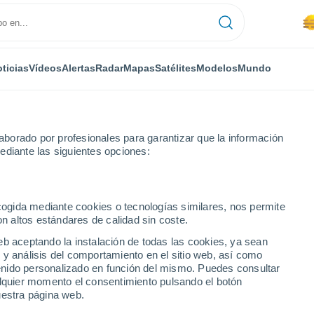
ticias
Vídeos
Alertas
Radar
Mapas
Satélites
Modelos
Mundo
borado por profesionales para garantizar que la información
ediante las siguientes opciones:
ncia
San Salvador de Cantamuda
ecogida mediante cookies o tecnologías similares, nos permite
on altos estándares de calidad sin coste.
or de Cantamuda
eb aceptando la instalación de todas las cookies, ya sean
 y análisis del comportamiento en el sitio web, así como
...
ntenido personalizado en función del mismo. Puedes consultar
alquier momento el consentimiento pulsando el botón
Por hora
uestra página web.
Se espera calima en las
próximas horas