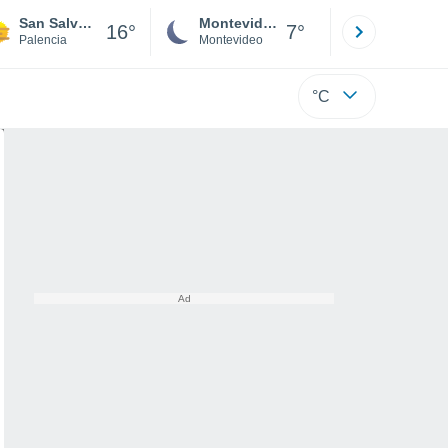
San Salvador de Cantamuda
Montevideo
Maldonad
16°
7°
Palencia
Montevideo
Maldonado
°C