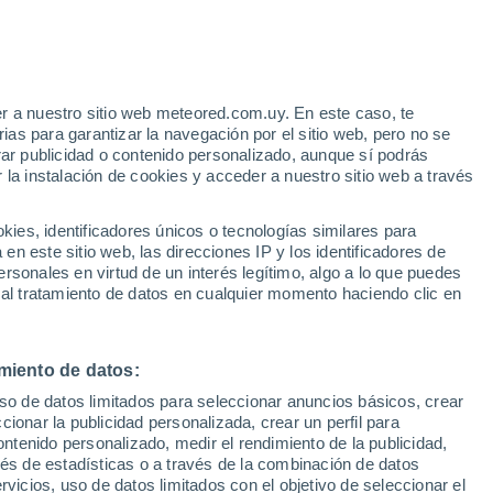
Aviso de nivel amarillo
Alerta moderada por tormenta en
San Salvador de Cantamuda hoy
e
r a nuestro sitio web meteored.com.uy. En este caso, te
:
24%
as para garantizar la navegación por el sitio web, pero no se
rar publicidad o contenido personalizado, aunque sí podrás
 la instalación de cookies y acceder a nuestro sitio web a través
 el
es, identificadores únicos o tecnologías similares para
a
n este sitio web, las direcciones IP y los identificadores de
rsonales en virtud de un interés legítimo, algo a lo que puedes
 de lluvia
Satélites
Modelos
 al tratamiento de datos en cualquier momento haciendo clic en
miento de datos:
Martes
Miércoles
Jueves
Viernes
uso de datos limitados para seleccionar anuncios básicos, crear
11 Ago
12 Ago
13 Ago
14 Ago
ccionar la publicidad personalizada, crear un perfil para
ontenido personalizado, medir el rendimiento de la publicidad,
vés de estadísticas o a través de la combinación de datos
rvicios, uso de datos limitados con el objetivo de seleccionar el