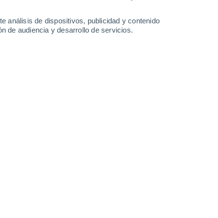
31°
/
16°
33°
/
17°
34°
/
18°
33°
/
17°
e análisis de dispositivos, publicidad y contenido
n de audiencia y desarrollo de servicios.
-
30
km/h
7
-
24
km/h
8
-
28
km/h
13
-
42
km/h
da hoy
, 8 de agosto
Suroeste
0 Bajo
1
-
10 km/h
FPS:
no
Suroeste
0 Bajo
1
-
11 km/h
FPS:
no
Sur
0 Bajo
3
-
13 km/h
FPS:
no
Sur
1 Bajo
6
-
17 km/h
FPS:
no