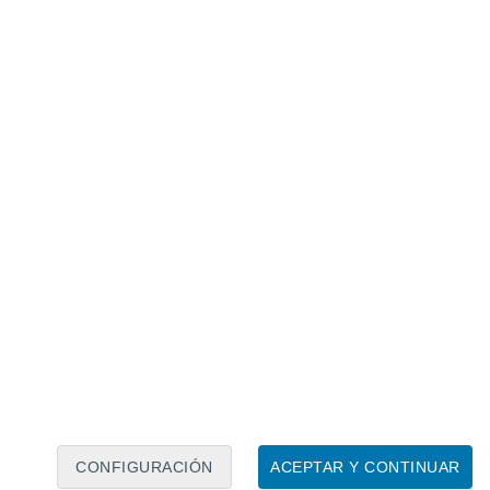
Calendario lunar
Lun
Mar
Mié
Jue
Vie
Sáb
Dom
8
9
10
11
12
13
14
15
16
17
18
19
20
21
CONFIGURACIÓN
ACEPTAR Y CONTINUAR