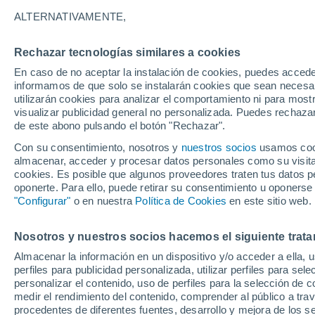
16°
ALTERNATIVAMENTE,
Rechazar tecnologías similares a cookies
Menguant
En caso de no aceptar la instalación de cookies, puedes accede
Iluminada
Sensación de 16°
informamos de que solo se instalarán cookies que sean necesari
utilizarán cookies para analizar el comportamiento ni para most
visualizar publicidad general no personalizada. Puedes rechazar
de este abono pulsando el botón "Rechazar".
Astronomía
Los seis miradores imprescindibles para vivir
Con su consentimiento, nosotros y
nuestros socios
usamos cooki
eclipse solar total del 12 de agosto en Españ
almacenar, acceder y procesar datos personales como su visita e
cookies. Es posible que algunos proveedores traten tus datos pe
Tiempo 1 - 7 días
Actualidad
Mapa de lluvia
Radar
oponerte. Para ello, puede retirar su consentimiento u oponerse
"Configurar"
o en nuestra
Política de Cookies
en este sitio web.
Nosotros y nuestros socios hacemos el siguiente trata
Mañana
Lunes
Hoy
Almacenar la información en un dispositivo y/o acceder a ella, 
9 Ago
10 Ago
8 Ago
perfiles para publicidad personalizada, utilizar perfiles para sele
personalizar el contenido, uso de perfiles para la selección de c
medir el rendimiento del contenido, comprender al público a tra
procedentes de diferentes fuentes, desarrollo y mejora de los se
30%
80%